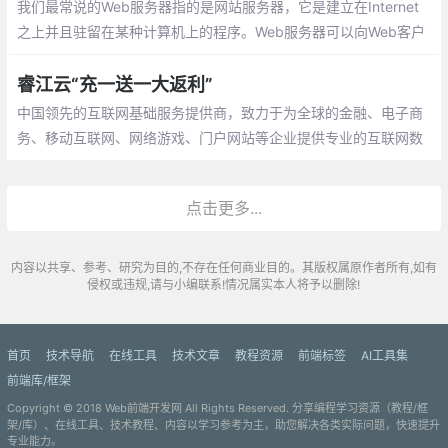
我们最常说的Web服务器指的是网站服务器，它是建立在Internet
之上并且驻留在某种计算机上的程序。Web服务器可以向Web客户
端(如浏览器)提供文档或其他服务，只要是遵循HTTP协议而设计的
网络应用程序都可以是Web客户端。
睿江云“充一送一大返利”
中国领先的互联网基础服务提供商，致力于为全球的金融、电子商
务、移动互联网、网络游戏、门户网站等企业提供专业的互联网数
据中心（IDC）、云计算（私有云解决方案及公有云云平台）及行
业应用的整体解决方案，是一家在业务领域专注和专业的云计算数
点击更多...
据中心运营商。
内容以共享、参考、研究为目的,不存在任何商业目的。其版权属原作者所有,如有
侵权或违规,请与小编联系!情况属实本人将予以删除!
首页
技术导航
在线工具
技术文章
教程资源
前端标签
AI工具集
前端库/框架