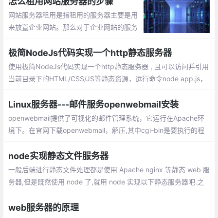
怎么租用网站服务器的步骤
网站服务器租用是指租用的服务器主要是用
来放置企业网站。那么对于企业网站的服务
器该如何选择呢，如何租用呢？价格如何？
我来教教大家正确选择租用网站服务器，步
极简NodeJs代码实现一个http静态服务器
骤如下：
使用极简NodeJs代码实现一个http静态服务器 , 且可以访问并引用
当前目录下的HTML/CSS/JS等静态资源，运行命令node app.js，
若没有安装express模块，运行命令npm install express进行安
装；
Linux服务器---邮件服务openwebmail安装
openwebmail提供了可视化的邮件管理系统，它运行在Apache环
境下。在官网下载openwebmail，解压,其中cgi-bin是要执行的程
序，而data是数据部分。因此在后面我们要改的地方都集中在cgi-
bin目录下的openwebmail
node实现静态文件服务器
一般后端进行静态文件处理都是使用 Apache nginx 等静态 web 服
务器,但是既然使用 node 了,就用 node 实现以下静态服务器吧.之
前弄了不少充满艺术的数据,就弄个页面进行艺术欣赏吧
web服务器的原理