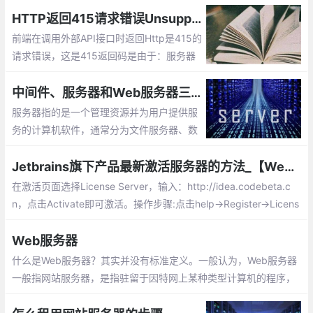
HTTP返回415请求错误Unsupported Media Type:415表示服务器无法处理请求附带的媒体格式
前端在调用外部API接口时返回Http是415的
请求错误，这是415返回码是由于：服务器
无法处理请求附带的媒体格式。通常解决方
法有以下3种：1检查你的 http 请求头信
中间件、服务器和Web服务器三者的区别
息；2查看你的 http 请求方法；3post 请求
服务器指的是一个管理资源并为用户提供服
参数设置
务的计算机软件，通常分为文件服务器、数
据库服务器和应用程序服务器。运行以上软
件的计算机或计算机系统也被称为服务器。
Jetbrains旗下产品最新激活服务器的方法_【WebStorm 2018版本破解方法】
在激活页面选择License Server，输入：http://idea.codebeta.c
n，点击Activate即可激活。操作步骤:点击help→Register→Licens
e sever ,输入http://idea.codebeta.cn
Web服务器
什么是Web服务器？其实并没有标准定义。一般认为，Web服务器
一般指网站服务器，是指驻留于因特网上某种类型计算机的程序，
可以向浏览器等Web客户端提供文档，也可以放置网站文件，让全
世界浏览