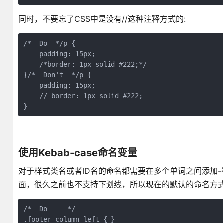
同时，不要忘了CSS中是没有//这种注释方式的:
/*  Do  */p {

    padding: 15px;

    /*border: 1px solid #222;*/

}/*  Don't  */p {

    padding: 15px;

    // border: 1px solid #222;  

}
使用Kebab-case命名变量
对于样式类名或者ID名的命名都需要在多个单词之间添加-符
面，很久之前也不支持下划线，所以现在的默认的命名方式
/*  Do     */

.footer-column-left { }
