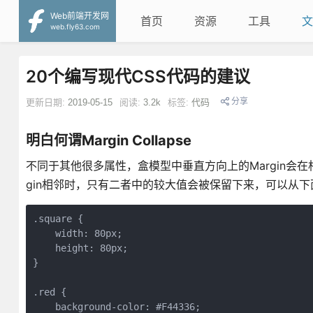
Web前端开发网
首页
资源
工具
文
web.fly63.com
20个编写现代CSS代码的建议
分享
更新日期:
2019-05-15
阅读:
3.2k
标签:
代码
明白何谓Margin Collapse
不同于其他很多属性，盒模型中垂直方向上的Margin会在
gin相邻时，只有二者中的较大值会被保留下来，可以从下
.square {

    width: 80px;

    height: 80px;

}

.red {

    background-color: #F44336;
