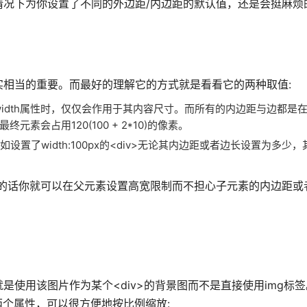
况下为你设置了不同的外边距/内边距的默认值，还是会挺麻烦
它确实相当的重要。而最好的理解它的方式就是看看它的两种取值:
ht/width属性时，仅仅会作用于其内容尺寸。而所有的内边距与边都是
元素会占用120(100 + 2*10)的像素。
之内，譬如设置了width:100px的<div>无论其内边距或者边长设置为多
，这样的话你就可以在父元素设置高宽限制而不担心子元素的内边距
使用该图片作为某个<div>的背景图而不是直接使用img标
tion这两个属性，可以很方便地按比例缩放: