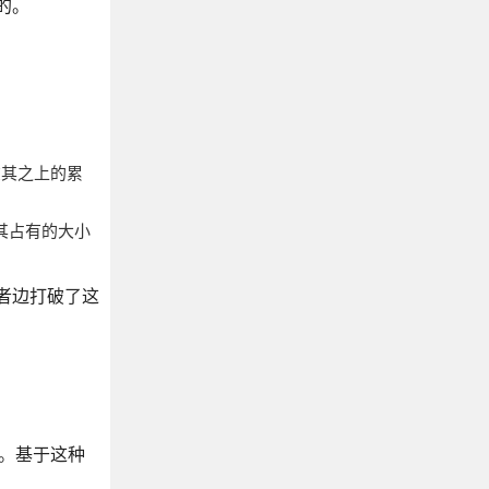
的。
在其之上的累
少，其占有的大小
或者边打破了这
签。基于这种