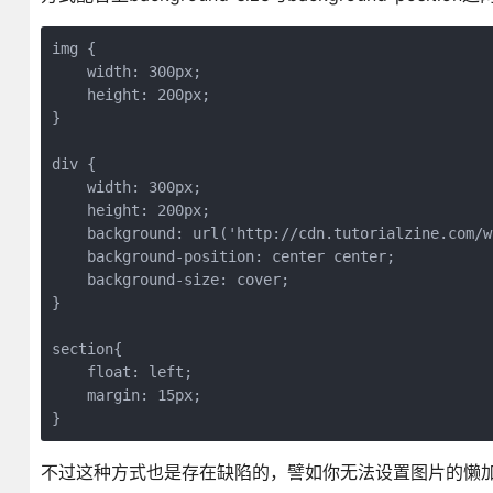
img {

    width: 300px;

    height: 200px;

}

div {

    width: 300px;

    height: 200px;

    background: url('http://cdn.tutorialzine.com/w
    background-position: center center;

    background-size: cover;

}

section{

    float: left;

    margin: 15px;

}
不过这种方式也是存在缺陷的，譬如你无法设置图片的懒加