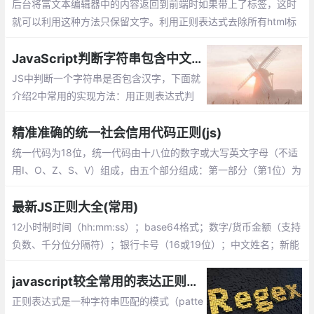
后台将富文本编辑器中的内容返回到前端时如果带上了标签，这时
就可以利用这种方法只保留文字。利用正则表达式去除所有html标
签，只保留文字
JavaScript判断字符串包含中文字符的方法总结
JS中判断一个字符串是否包含汉字，下面就
介绍2中常用的实现方法：用正则表达式判
断、用 Unicode 字符范围判断。
精准准确的统一社会信用代码正则(js)
统一代码为18位，统一代码由十八位的数字或大写英文字母（不适
用I、O、Z、S、V）组成，由五个部分组成：第一部分（第1位）为
登记管理部门代码，9表示工商部门；(数字或大写英文字母)
最新JS正则大全(常用)
12小时制时间（hh:mm:ss）；base64格式；数字/货币金额（支持
负数、千分位分隔符）；银行卡号（16或19位）；中文姓名；新能
源车牌号
javascript较全常用的表达正则验证,js中采用test()方法
正则表达式是一种字符串匹配的模式（patte