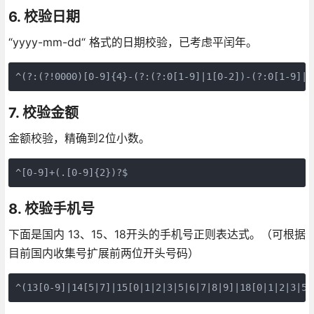
6. 校验日期
“yyyy-mm-dd“ 格式的日期校验，已考虑平闰年。
^(?:(?!0000)[0-9]{4}-(?:(?:0[1-9]|1[0-2])-(?:0[1-9]|1
7. 校验金额
金额校验，精确到2位小数。
^[0-9]+(.[0-9]{2})?$
8. 校验手机号
下面是国内 13、15、18开头的手机号正则表达式。（可根据
目前国内收集号扩展前两位开头号码）
^(13[0-9]|14[5|7]|15[0|1|2|3|5|6|7|8|9]|18[0|1|2|3|5|