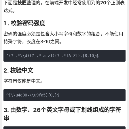
下面是
技匠
整理的，在前端开发中经常使用到的
20
个正则表
达式。
1 . 校验密码强度
密码的强度必须是包含大小写字母和数字的组合，不能使用
特殊字符，长度在8-10之间。
^(?=.*\\d)(?=.*[a-z])(?=.*[A-Z]).{8,10}$
2. 校验中文
字符串仅能是中文。
^[\\u4e00-\\u9fa5]{0,}$
3. 由数字、26个英文字母或下划线组成的字符
串