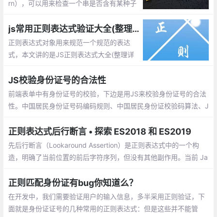
rn），可以用来检查一个串是否含有某种子
串、将匹配的子串替换或者从某个串中取出
符合某个条件的子串等。本文整理了JS较全
js常用正则表达式验证大全(整理详细且实用)
且实用正则表达式。
正则表达式对象用来规范一个规范的表达
式，本文讲的是JS正则表达式大全(整理详
细且实用),包括校验数字、字符、一些特殊
的需求等等
JS校验身份证号的合法性
前端表单中有身份证号的校验，下边是用JS来校验身份证号的合法
性。中国居民身份证号码编码规则、中国居民身份证校验码算法、J
S校验身份证合法性。
正则表达式后行断言 • 探索 ES2018 和 ES2019
先后行断言（Lookaround Assertion）是正则表达式中的一个构
造，明确了当前位置的前后字符序列，但没有其他副作用。当前 Ja
vaScript 唯一支持的 Lookaround Assertion 是 先行断言，其匹配
当前位置接下来的字符序列
正则匹配身份证有bug你知道么？
在开发中，我们需要验证用户的输入信息，多半采用正则验证，下
面就是身份证证号的几种常用的正则表达式：但是这些并不能管