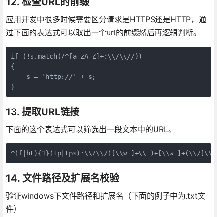
12. 检查URL的前缀
应用开发中很多时候需要区分请求是HTTPS还是HTTP，通
过下面的表达式可以取出一个url的前缀然后再逻辑判断。
if (!s.match(/^[a-zA-Z]+:\\/\\//))

{

    s = 'http://' + s;

}
13. 提取URL链接
下面的这个表达式可以筛选出一段文本中的URL。
^(f|ht){1}(tp|tps):\\/\\/([\\w-]+\\.)+[\\w-]+(\\/[\\w
14. 文件路径及扩展名校验
验证windows下文件路径和扩展名（下面的例子中为.txt文
件）