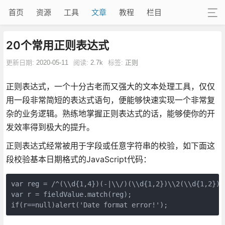
首页
资源
工具
文章
教程
栏目
20个常用正则表达式
更新日期:
2020-05-11
阅读:
2.7k
标签:
正则
正则表达式，一个十分古老而又强大的文本处理工具，仅仅
用一段非常简短的表达式语句，便能够快速实现一个非常复
杂的业务逻辑。熟练地掌握正则表达式的话，能够使你的开
发效率得到极大的提升。
正则表达式经常被用于字段或任意字符串的校验，如下面这
段校验基本日期格式的JavaScript代码：
var reg = /^(\\d{1,4})(-|\\/)(\\d{1,2})\\2(\\d{1,2})$/
var r = fieldValue.match(reg);             

if(r==null)alert('Date format error!');