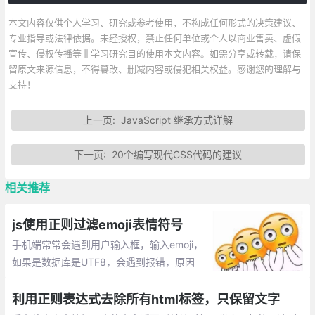
本文内容仅供个人学习、研究或参考使用，不构成任何形式的决策建议、
专业指导或法律依据。未经授权，禁止任何单位或个人以商业售卖、虚假
宣传、侵权传播等非学习研究目的使用本文内容。如需分享或转载，请保
留原文来源信息，不得篡改、删减内容或侵犯相关权益。感谢您的理解与
支持！
上一页:
JavaScript 继承方式详解
下一页:
20个编写现代CSS代码的建议
相关推荐
js使用正则过滤emoji表情符号
手机端常常会遇到用户输入框，输入emoji，
如果是数据库是UTF8，会遇到报错，原因
是：UTF-8编码有可能是两个、三个、四个
字节。Emoji表情是4个字节，而Mysql的utf
利用正则表达式去除所有html标签，只保留文字
8编码最多3个字节，所以数据插不进去。