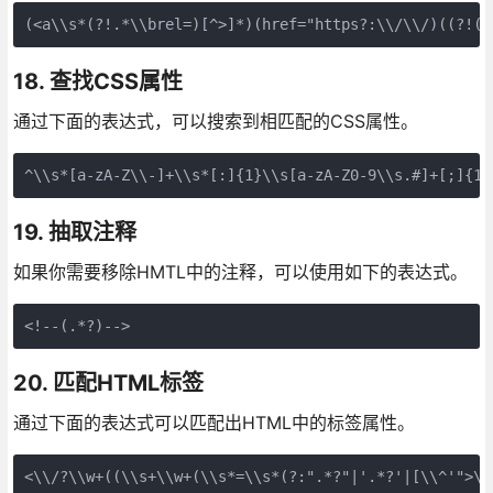
(<a\\s*(?!.*\\brel=)[^>]*)(href="https?:\\/\\/)((?!(?
18. 查找CSS属性
通过下面的表达式，可以搜索到相匹配的CSS属性。
^\\s*[a-zA-Z\\-]+\\s*[:]{1}\\s[a-zA-Z0-9\\s.#]+[;]{1}
19. 抽取注释
如果你需要移除HMTL中的注释，可以使用如下的表达式。
<!--(.*?)-->
20. 匹配HTML标签
通过下面的表达式可以匹配出HTML中的标签属性。
<\\/?\\w+((\\s+\\w+(\\s*=\\s*(?:".*?"|'.*?'|[\\^'">\\