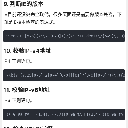
9. 判断IE的版本
IE目前还没被完全取代，很多页面还是需要做版本兼容，下
面是IE版本检查的表达式。
^.*MSIE [5-8](?:\\.[0-9]+)?(?!.*Trident\\/[5-9]\\.0).
10. 校验IP-v4地址
IP4 正则语句。
\\b(?:(?:25[0-5]|2[0-4][0-9]|[01]?[0-9][0-9]?)\\.){3}
11. 校验IP-v6地址
IP6 正则语句。
(([0-9a-fA-F]{1,4}:){7,7}[0-9a-fA-F]{1,4}|([0-9a-fA-F