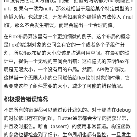
ter没有把它定义为错误。而是：插值的两端都为null则返回n
ull，如果有一端为null，那么就相当于是给某个特定类型的0
值插入值。也就是说，开发者如果意外给插值方法传入了nul
l值，那么不会发生错误，而是会输出一个合理的值。
在Flex布局算法里有一个更加细微的例子。这个布局的概念
是flex的绘制对象的空间会有它的一个或者多个子组件分
割，所以flex布局的大小应该是占满可用空间。在最初的设
计中，提供一个无线的空间会出错：这样隐式的表明flex布
局是无限大小，一个没有用的布局。然而，API做了修改，
这样当一个无限大小的空间赋值给flex绘制对象的时候，它
会变成这些子组件需要的大小，减少了可能的错误情况。
积极报告错误情况
不是所有的错误都可以通过设计避免的。对于那些在debug
的时候依旧存在的问题，Flutter通常都会今早的捕获异常，
并且及时报告。断言（assert）的使用非常普遍。构造函数
的参数也都检查到了细节。生命周期也都有监控，一旦发生