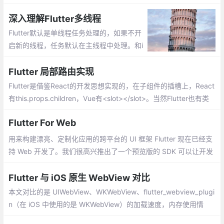
接运行你的Flutter UI代码。
深入理解Flutter多线程
Flutter默认是单线程任务处理的，如果不开
启新的线程，任务默认在主线程中处理。和i
OS应用很像，在Dart的线程中也存在事件循
环和消息队列的概念，但在Dart中线程叫做i
Flutter 局部路由实现
solate。
Flutter是借鉴React的开发思想实现的，在子组件的插槽上，React
有this.props.children，Vue有<slot></slot>。当然Flutter也有类
似的Widget，那就是Navigator，不过是以router的形式实现（像<
Flutter For Web
router-view></router-view>）。
用来构建漂亮、定制化应用的跨平台的 UI 框架 Flutter 现在已经支
持 Web 开发了。我们很高兴推出了一个预览版的 SDK 可以让开发
者直接使用 Flutter UI 和业务逻辑代码构建 web 应用
Flutter 与 iOS 原生 WebView 对比
本文对比的是 UIWebView、WKWebView、flutter_webview_plugi
n（在 iOS 中使用的是 WKWebView）的加载速度，内存使用情
况。测试网页打开的速度，只需要获取 WebView 在开始加载网页