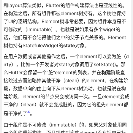
和layout算法类似，Flutter的组件构建算法也是亚线性的。
在构建之后，所有组件都被element树持有，这个树也保持
了UI的逻辑结构。Element树非常必要，因为组件本身是不
可修改的（immutable）。也就是说如果有多个wiget的
话，他们是不会记得他们之中的父子节点关系的。Element
树也持有StatefuleWidget的
state
对象。
在用户数据或者其他操作之后，一个element可以变为脏（d
irty），比如一个开发者对state对象调用了setState()。那
么Flutter会保留一个“脏”element的列表，并在
构建
阶段直
接跳过去而忽略掉其他干净（clean）的element。在构建阶
段，数据单向的由上向下从element树流动，也就是说在构
建阶段，element的节点只会被访问一次。一旦element变成
干净的（clean）就不会变成脏的，因为它的祖先element都
4
是干净的了
。
由于组件是不可修改（immutable）的，如果父对象使用同
一个组件重新构建，而且组件对应的element没有把自己标