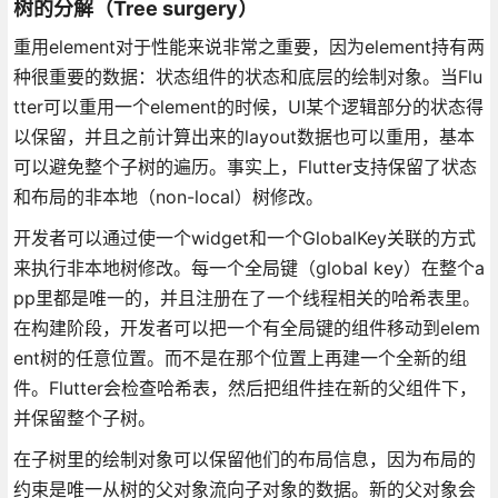
树的分解（Tree surgery）
重用element对于性能来说非常之重要，因为element持有两
种很重要的数据：状态组件的状态和底层的绘制对象。当Flu
tter可以重用一个element的时候，UI某个逻辑部分的状态得
以保留，并且之前计算出来的layout数据也可以重用，基本
可以避免整个子树的遍历。事实上，Flutter支持保留了状态
和布局的非本地（non-local）树修改。
开发者可以通过使一个widget和一个GlobalKey关联的方式
来执行非本地树修改。每一个全局键（global key）在整个a
pp里都是唯一的，并且注册在了一个线程相关的哈希表里。
在构建阶段，开发者可以把一个有全局键的组件移动到elem
ent树的任意位置。而不是在那个位置上再建一个全新的组
件。Flutter会检查哈希表，然后把组件挂在新的父组件下，
并保留整个子树。
在子树里的绘制对象可以保留他们的布局信息，因为布局的
约束是唯一从树的父对象流向子对象的数据。新的父对象会