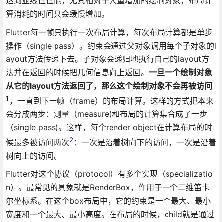
达到亚线性性能，尤其相对于大量增加的绘制对象，布局计
算消耗的时间只会缓慢增加。
Flutter每一帧只执行一次布局计算，每次布局计算都是单步
操作（single pass）。约束会通过父对象调用每个子对象的l
ayout方法传递下去。子对象会递归地执行自己的layout方
法并在返回的时候把几何信息向上返回。
一旦一个绘制对象
从它的layout方法返回了，那么这个绘制对象不会再被访问
1
，一直到下一帧（frame）的布局计算。这样的方式把本来
会分成两步：测量（measure)和布局的计算集合成了一步
（single pass)。这样，每个render object在计算布局的时
2
候最多被访问两次
：一次是沿着树向下的访问，一次是沿着
树向上的访问。
Flutter对这个协议（protocol）有多个实现（specializatio
n）。最常见的具象就是RenderBox，作用于一个二维笛卡
尔坐标系。在这个box布局中，它的约束是一个最大、最小
宽度和一个最大、最小高度。在布局的时候，child就是通过