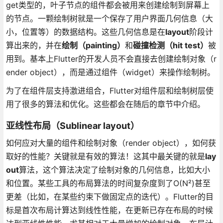
get类型的，叶子节点的组件都会被用来创建绘制到屏幕上
的节点。一颗绘制树就是一个保存了用户界面几何信息（大
小，位置等）的数据结构。这些几何信息是在
layout
阶段计
算出来的，并在
绘制（painting）
和
碰撞检测（hit test）
被
用到。基本上Flutter的开发人员不会直接去创建绘制对象（r
ender object），而是通过组件（widget）来操作绘制树。
为了在组件层支持激进组合，Flutter对组件层和绘制树层使
用了很多的算法和优化。这些都会在随后的章节中介绍。
亚线性布局（Sublinear layout）
如何应对大量的组件和绘制对象（render object），如何获
取好的性能？关键就是有效的算法！这其中最关键的就是
lay
out
算法，这个算法决定了绘制对象的几何信息，比如大小
和位置。某些工具的布局算法的时间复杂度到了O(N²)甚至
更差（比如，在某些约束下做固定点的迭代）。Flutter的目
标是首次布局计算达到线性性能，在更新已存在布局的时候