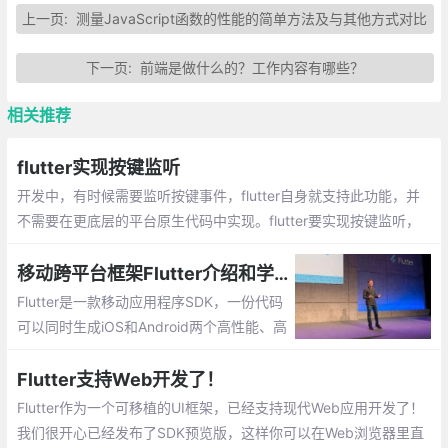
上一页:
测量JavaScript函数的性能的简单方法及与其他方式对比
下一页:
前端是做什么的？工作内容有哪些？
相关推荐
flutter实现按键监听
开发中，有时候需要监听按键事件，flutter自身就支持此功能，并
不需要在更底层的平台原生代码中实现。flutter要实现按键监听，
直接使用RawKeyboardListener这个Widget即可：
移动跨平台框架Flutter介绍和学习线路
Flutter是一款移动应用程序SDK，一份代码
可以同时生成iOS和Android两个高性能、高
保真的应用程序。Flutter目标是使开发人员
能够交付在不同平台上都感觉自然流畅的高
Flutter支持Web开发了！
性能应用程序。我们兼容滚动行为、排版、
Flutter作为一个可移植的UI框架，已经支持现代Web应用开发了！
图标等方面的差异。
我们很开心已经发布了SDK预览版，这样你可以在Web浏览器里直