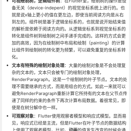
可视绘制树，逻辑组件树
：在Flutter里，绘制树的操作是设
备无关（device-indepent）的视觉坐标系统上进行的。也
就是说x轴上更小的值在更左边，即使当前阅读方向是从右
到左的。组件树是基于逻辑坐标系的，也就是说开始结束值
的解析是依赖于阅读方向的。从逻辑坐标系到视觉坐标系的
转化是组件树到绘制树之间手递手完成的。这样的方式会更
加的高效，因为在绘制树中布局和绘制（painting）的计算
比组件到绘制树的转化更为频繁，可以避免重复的坐标系转
化。
文本有特殊的绘制对象处理
：大量的绘制对象是不会处理复
杂的文本的，文本只会被专门的绘制对象处理，
RenderParagraph。这是一个绘制树的叶子节点。文本的处
理不需要继承的方式，而是用组合的方式。如此一来就可以
避免RenderParagraph重新计算它所持有的文本在父节点传
递了同样的约束的条件下再次计算布局数据。着很常见，即
使是在树分解中也一样。
可观察对象
：Flutter使用观察者模型和响应式模型。显而易
见，响应式已经是主流，但是Flutter在叶子节点的数据结构
上使用了观察者模型。比如，
动画
的值发生改变的时候会通