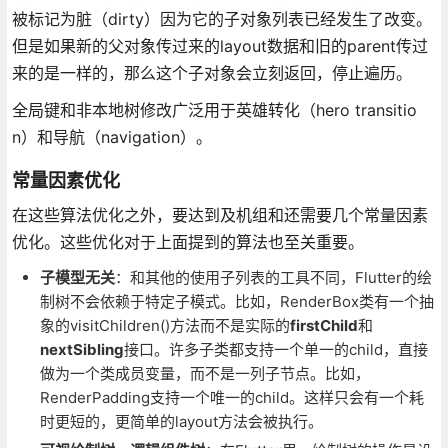
被标记为脏（dirty）因为它的子对象列表已经发生了改变。
但是如果新的父对象传过来的layout数据和旧的parent传过
来的是一样的，那么这个子对象会立刻返回，停止遍历。
全局键和非本地树修改广泛用于英雄转化（hero transitio
n）和导航（navigation）。
常量因素优化
在这些算法优化之外，要达到及机组和还需要几个常量因素
优化。这些优化对于上面提到的算法也至关重要。
子模型无关
：和其他的使用子列表的工具不同，Flutter的绘
制树不会依赖于特定子模式。比如，RenderBox类有一个抽
象的visitChildren()方法而不是实际的
firstChild
和
nextSibling
接口。许多子类都支持一个单一的child，直接
做为一个类成员变量，而不是一列子节点。比如，
RenderPadding支持一个唯一的child。这样只会有一个耗
时更短的，更简单的layout方法会被执行。