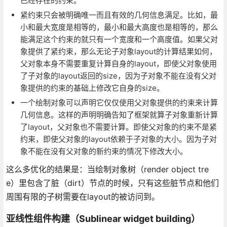
已经存在的约束。
紧约束只会被明确唯一而且有效的几何信息满足。比如，最
小和最大宽度是相等的，最小和最大高度也是相等的，那么
能满足这个约束的就只有一个宽度和一个高度值。如果父对
象提供了紧约束，那么无论子对象layout的计算结果如何，
父对象本身不需要重复计算自身的layout，即使父对象使用
了子对象的layout返回的size，因为子对象不能在没有父对
象提供的约束的基础上修改它自身的size。
一个绘制对象可以声明它仅仅使用父对象提供的约束来计算
几何信息。这样的声明明确告知了框架就算子对象重新计算
了layout，父对象也不需要计算。即使父对象的约束不是紧
约束，即使父对象的layout依赖于子对象的大小。因为子对
象不能在没有父对象的新约束的情况下修改大小。
这么多优化的结果是：当绘制对象树（render object tre
e）里包含了脏（dirt）节点的时候，只有这些脏节点和他们
周围有限的子树需要在layout的被访问到。
亚线性组件构建（Sublinear widget building）