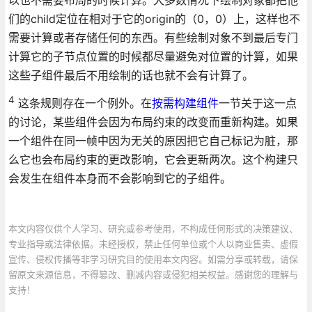
们的child定位在相对于它的origin的（0，0）上，这样也不
需要计算或者存储任何的东西。有些绘制对象不到最后专门
计算它的子节点位置的时候都尽量避免对位置的计算，如果
这些子组件最后不用绘制的话也就不会有计算了。
4
这条规则存在一个例外。在
按需构建组件
一节关于这一点
的讨论，某些组件会因为布局约束的改变而重新构建。如果
一个组件在同一帧中因为无关的原因把它自己标记为脏，那
么它也会布局约束的更改影响，它会更新两次。这个构建只
会发生在组件本身而不会影响到它的子组件。
本文内容仅供个人学习、研究或参考使用，不构成任何形式的决策建议、
专业指导或法律依据。未经授权，禁止任何单位或个人以商业售卖、虚假
宣传、侵权传播等非学习研究目的使用本文内容。如需分享或转载，请保
留原文来源信息，不得篡改、删减内容或侵犯相关权益。感谢您的理解与
支持！