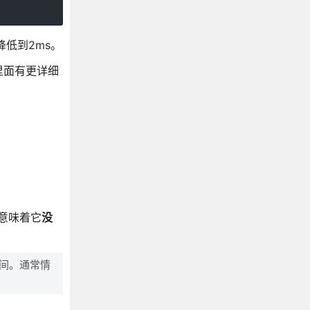
度降低到2ms。
里面有更详细
仅意味着它
没
间。通常情