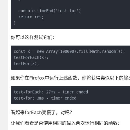
  console.timeEnd('test-for')

  return res;

}
你可以这样测试它们：
const x = new Array(100000).fill(Math.random());

testForEach(x);

testFor(x);
如果你在Firefox中运行上述函数，你将获得类似以下的输
test-forEach: 27ms - timer ended

test-for: 3ms - timer ended
看起来forEach变慢了，对吧？
让我们看看是否使用相同的输入两次运行相同的函数：