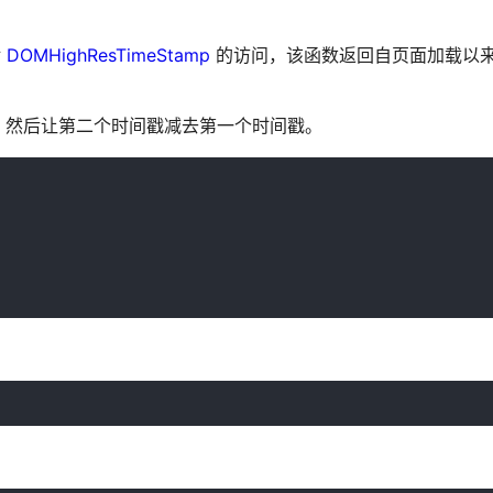
对
DOMHighResTimeStamp
的访问，该函数返回自页面加载以
，然后让第二个时间戳减去第一个时间戳。