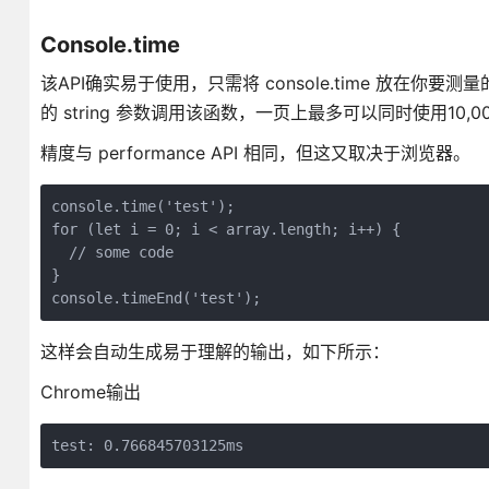
Console.time
该API确实易于使用，只需将 console.time 放在你要测
的 string 参数调用该函数，一页上最多可以同时使用10,
精度与 performance API 相同，但这又取决于浏览器。
console.time('test');

for (let i = 0; i < array.length; i++) {

  // some code

}

console.timeEnd('test');
这样会自动生成易于理解的输出，如下所示：
Chrome输出
test: 0.766845703125ms