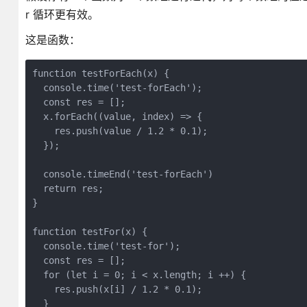
r 循环更有效。
这是函数：
function testForEach(x) {

  console.time('test-forEach');

  const res = [];

  x.forEach((value, index) => {

    res.push(value / 1.2 * 0.1);

  });

  console.timeEnd('test-forEach')

  return res;

}

function testFor(x) {

  console.time('test-for');

  const res = [];

  for (let i = 0; i < x.length; i ++) {

    res.push(x[i] / 1.2 * 0.1);

  }
