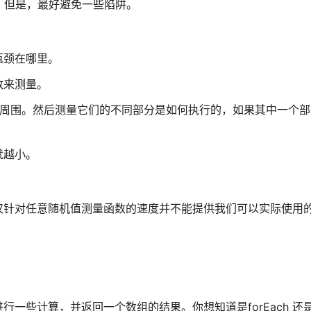
具。但是，最好避免一些陷阱。
瓶颈在哪里。
数来测量。
慢的代码块周围。然后测量它们的不同部分是如何执行的，如果其中一个
。
就越小。
仅针对任意随机值测量函数的速度并不能提供我们可以实际使用
些计算，并返回一个数组的结果。你想知道是forEach 还是