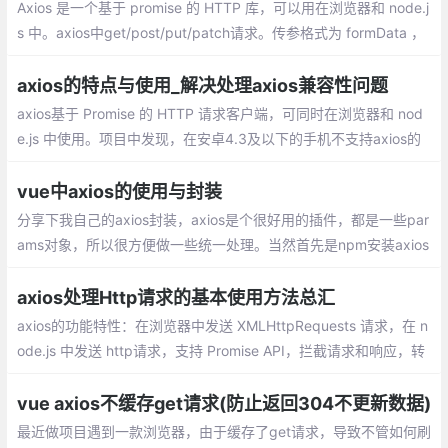
Axios 是一个基于 promise 的 HTTP 库，可以用在浏览器和 node.j
s 中。axios中get/post/put/patch请求。传参格式为 formData ，
传参格式为 query 形式 ，传参格式为 raw等
axios的特点与使用_解决处理axios兼容性问题
axios基于 Promise 的 HTTP 请求客户端，可同时在浏览器和 nod
e.js 中使用。项目中发现，在安卓4.3及以下的手机不支持axios的
使用，主要就是无法使用promise。加上以下polyfill就可以了。
vue中axios的使用与封装
分享下我自己的axios封装，axios是个很好用的插件，都是一些par
ams对象，所以很方便做一些统一处理。当然首先是npm安装axios
很简单。在src下新建文件夹 service / index.js，接着上代码
axios处理Http请求的基本使用方法总汇
axios的功能特性：在浏览器中发送 XMLHttpRequests 请求，在 n
ode.js 中发送 http请求，支持 Promise API，拦截请求和响应，转
换请求和响应数据，自动转换 JSON 数据，客户端支持保护安全免
受 XSRF 攻击
vue axios不缓存get请求(防止返回304不更新数据)
最近做项目遇到一款浏览器，由于缓存了get请求，导致不管如何刷