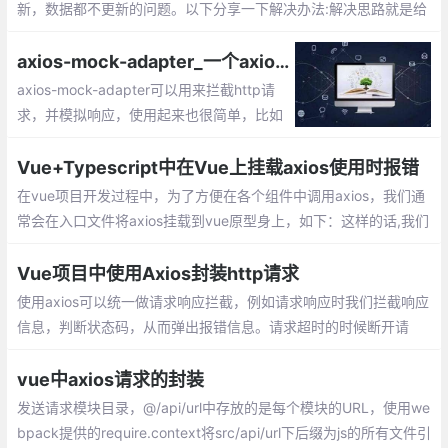
新，数据都不更新的问题。以下分享一下解决办法:解决思路就是给
每一条get请求增加一个timestamp的参数，value为时间戳
axios-mock-adapter_一个axios调试好用的工具
axios-mock-adapter可以用来拦截http请
求，并模拟响应，使用起来也很简单，比如
你想模拟下服务器返回个500错误，什么40
4找不到、403禁止访问、500服务器错误、
Vue+Typescript中在Vue上挂载axios使用时报错
503服务不可用、504网关超时等等，你都
在vue项目开发过程中，为了方便在各个组件中调用axios，我们通
能模拟出来
常会在入口文件将axios挂载到vue原型身上，如下：这样的话,我们
在各个组件中进行请求时
Vue项目中使用Axios封装http请求
使用axios可以统一做请求响应拦截，例如请求响应时我们拦截响应
信息，判断状态码，从而弹出报错信息。请求超时的时候断开请
求，还可以很方便地使用then或者catch来处理请求。
vue中axios请求的封装
发送请求模块目录，@/api/url中存放的是每个模块的URL，使用we
bpack提供的require.context将src/api/url下后缀为js的所有文件引