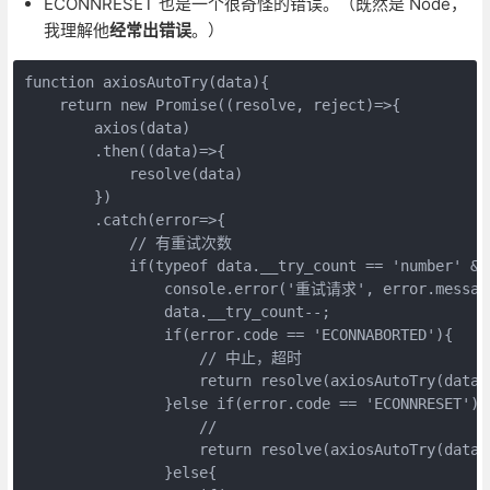
ECONNRESET 也是一个很奇怪的错误。（既然是 Node，
我理解他
经常出错误
。）
function axiosAutoTry(data){

    return new Promise((resolve, reject)=>{

        axios(data)

        .then((data)=>{

            resolve(data)

        })

        .catch(error=>{

            // 有重试次数

            if(typeof data.__try_count == 'number' && 
                console.error('重试请求', error.message
                data.__try_count--;

                if(error.code == 'ECONNABORTED'){

                    // 中止，超时

                    return resolve(axiosAutoTry(data))
                }else if(error.code == 'ECONNRESET'){

                    // 

                    return resolve(axiosAutoTry(data))
                }else{
