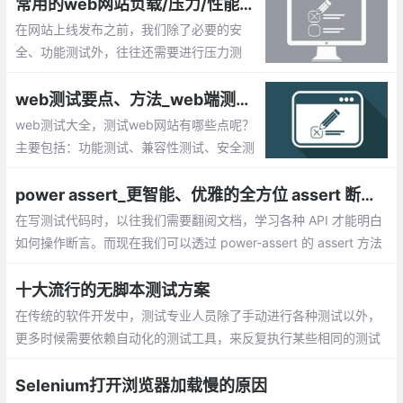
些工具，我们可以客观的评价web网站的质量水平。
常用的web网站负载/压力/性能测试工具
在网站上线发布之前，我们除了必要的安
全、功能测试外，往往还需要进行压力测
试。通过模拟实际应用的软硬件环境及用户
使用过程的系统负荷，长时间或超大负荷地
web测试要点、方法_web端测试大全总结
运行测试软件。包括：Apache JMeter 、L
web测试大全，测试web网站有哪些点呢？
oadRunner、NeoLoad等
主要包括：功能测试、兼容性测试、安全测
试、输入框测试、用户权限测试等
power assert_更智能、优雅的全方位 assert 断言库
在写测试代码时，以往我们需要翻阅文档，学习各种 API 才能明白
如何操作断言。而现在我们可以透过 power-assert 的 assert 方法
来减轻调试压力。不仅如此，它还提供更加直观，具体的运行效
果，帮助 DEBUG。写测试代码，其实可以很容易。
十大流行的无脚本测试方案
在传统的软件开发中，测试专业人​​员除了手动进行各种测试以外，
更多时候需要依赖自动化的测试工具，来反复执行某些相同的测试
任务。对于一些按照硬编码值执行、且无需任何修改的简单测试任
务而言
Selenium打开浏览器加载慢的原因