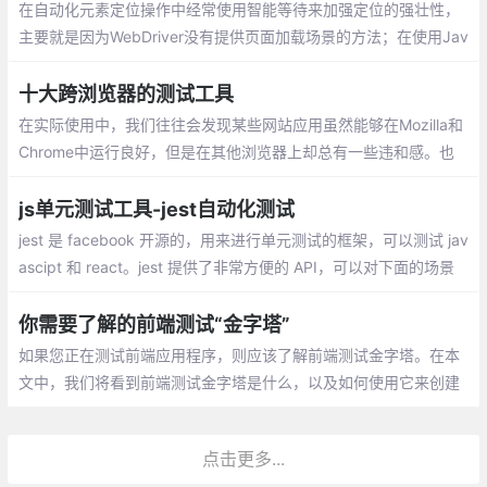
在自动化元素定位操作中经常使用智能等待来加强定位的强壮性，
主要就是因为WebDriver没有提供页面加载场景的方法；在使用Jav
aScript知识的突然心生灵感，可以使用JavaScript来配合验证页面
加载，结果发现我真是井底之蛙。
十大跨浏览器的测试工具
在实际使用中，我们往往会发现某些网站应用虽然能够在Mozilla和
Chrome中运行良好，但是在其他浏览器上却总有一些违和感。也
许就是因为某个网站的兼容性问题，导致您失去了一个又一个的访
客或潜在用户
js单元测试工具-jest自动化测试
jest 是 facebook 开源的，用来进行单元测试的框架，可以测试 jav
ascipt 和 react。jest 提供了非常方便的 API，可以对下面的场景
方便的测试：一般函数、异步函数、测试的生命周期、react 测试
你需要了解的前端测试“金字塔”
如果您正在测试前端应用程序，则应该了解前端测试金字塔。在本
文中，我们将看到前端测试金字塔是什么，以及如何使用它来创建
全面的测试套件。
点击更多...