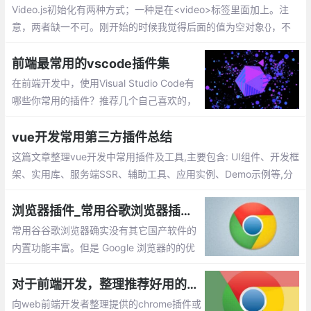
Video.js初始化有两种方式；一种是在<video>标签里面加上。注
意，两者缺一不可。刚开始的时候我觉得后面的值为空对象{}，不
放也行，导致播放器加载不出来，后来加上来就可以了。
前端最常用的vscode插件集
在前端开发中，使用Visual Studio Code有
哪些你常用的插件？推荐几个自己喜欢的，
不带链接，自己搜索安装吧。这些都是比较
实用、前端必备的插件集
vue开发常用第三方插件总结
这篇文章整理vue开发中常用插件及工具,主要包含: UI组件、开发框
架、实用库、服务端SSR、辅助工具、应用实例、Demo示例等,分
享给大家,希望对大家有所帮助
浏览器插件_常用谷歌浏览器插件推荐
常用谷谷歌浏览器确实没有其它国产软件的
内置功能丰富。但是 Google 浏览器的的优
点恰恰就体现在拥有超简约的界面，以及支
持众多强大好用的扩展程序，用户能够按照
对于前端开发，整理推荐好用的chrome插件或应用
自己的喜好去个性化定制浏览器。今天我就
向web前端开发者整理提供的chrome插件或