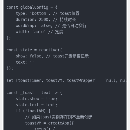
const globalConfig = {

    type: 'bottom', // toast位置

    duration: 2500, // 持续时长

    wordWrap: false, // 是否自动换行

    width: 'auto' // 宽度

};

const state = reactive({

    show: false, // toast元素是否显示

    text: ''

});

let [toastTimer, toastVM, toastWrapper] = [null, null,
const _toast = text => {

    state.show = true;

    state.text = text;

    if (!toastVM) {

        // 如果toast实例存在则不重新创建

        toastVM = createApp({

            setup() {
