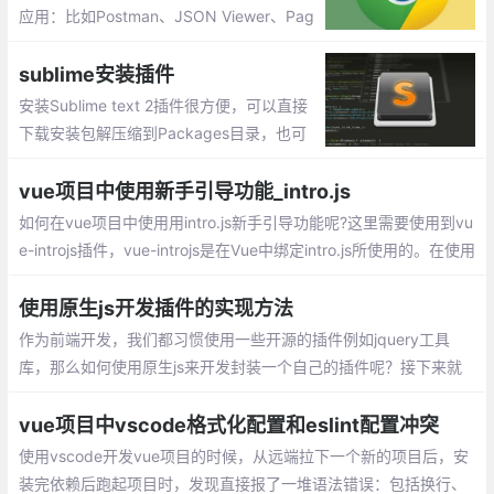
给大家介绍几款自己常用的插件。
应用：比如Postman、JSON Viewer、Pag
e Ruler 、ChromeADB 等等
sublime安装插件
安装Sublime text 2插件很方便，可以直接
下载安装包解压缩到Packages目录，也可
以安装package control组件，然后直接在
线安装
vue项目中使用新手引导功能_intro.js
如何在vue项目中使用用intro.js新手引导功能呢?这里需要使用到vu
e-introjs插件，vue-introjs是在Vue中绑定intro.js所使用的。在使用
vue-introjs前，需要先安装intro.js
使用原生js开发插件的实现方法
作为前端开发，我们都习惯使用一些开源的插件例如jquery工具
库，那么如何使用原生js来开发封装一个自己的插件呢？接下来就
看一下怎么去开发一个自己的js插件，先上代码
vue项目中vscode格式化配置和eslint配置冲突
使用vscode开发vue项目的时候，从远端拉下一个新的项目后，安
装完依赖后跑起项目时，发现直接报了一堆语法错误：包括换行、