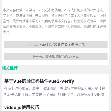
本文内容仅供个人学习、研究或参考使用，不构成任何形式的决策建议、
专业指导或法律依据。未经授权，禁止任何单位或个人以商业售卖、虚假
宣传、侵权传播等非学习研究目的使用本文内容。如需分享或转载，请保
留原文来源信息，不得篡改、删减内容或侵犯相关权益。感谢您的理解与
支持！
上一页:
vue 自定义事件调度处理功能
下一页:
你不知道的 WeakMap
相关推荐
基于Vue的验证码插件vue2-verify
在我们Web项目开发中，验证码是一种比较常见的区分用户是计算
机还是人的手段。主要是为了保证项目的安全。现在Vue开发的项
目很多，基本都是前后端分离的。给大家推荐一个基于Vue比较好
用的验证码插件vue2-verify。但是大家要注意一点
video.js使用技巧