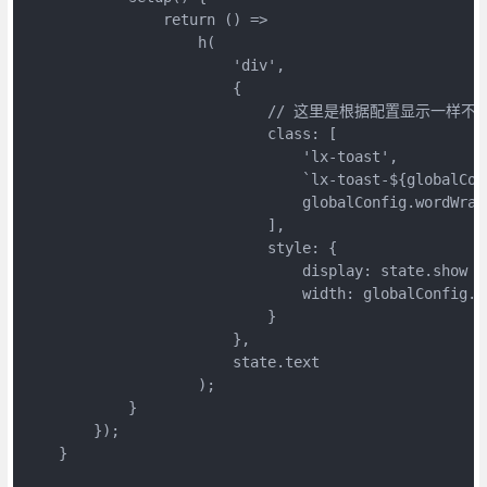
                return () =>

                    h(

                        'div',

                        {

                            // 这里是根据配置显示一样不
                            class: [

                                'lx-toast',

                                `lx-toast-${globalConf
                                globalConfig.wordWrap
                            ],

                            style: {

                                display: state.show ? 
                                width: globalConfig.wi
                            }

                        },

                        state.text

                    );

            }

        });

    }
