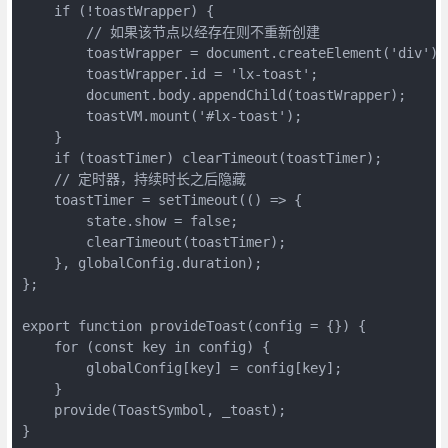
    if (!toastWrapper) {

        // 如果该节点以经存在则不重新创建

        toastWrapper = document.createElement('div');

        toastWrapper.id = 'lx-toast';

        document.body.appendChild(toastWrapper);

        toastVM.mount('#lx-toast');

    }

    if (toastTimer) clearTimeout(toastTimer);

    // 定时器，持续时长之后隐藏

    toastTimer = setTimeout(() => {

        state.show = false;

        clearTimeout(toastTimer);

    }, globalConfig.duration);

};

export function provideToast(config = {}) {

    for (const key in config) {

        globalConfig[key] = config[key];

    }

    provide(ToastSymbol, _toast);

}
