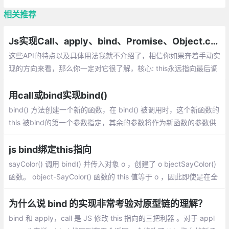
相关推荐
Js实现Call、apply、bind、Promise、Object.create、new、reduce
这些API的特点以及具体用法我就不介绍了，相信你如果奔着手动实
现的方向来看，那么你一定对它很了解，核心: this永远指向最后调
用它的对象
用call或bind实现bind()
bind() 方法创建一个新的函数，在 bind() 被调用时，这个新函数的
this 被bind的第一个参数指定，其余的参数将作为新函数的参数供
调用时使用。那bind创建的这个新函数还有其他什么特性吗？
js bind绑定this指向
sayColor() 调用 bind() 并传入对象 o ，创建了 o bjectSayColor()
函数。 object-SayColor() 函数的 this 值等于 o ，因此即使是在全
局作用域中调用这个函数,bind与apply、call最大的区别就是：bin
d不会立即调用
为什么说 bind 的实现非常考验对原型链的理解？
bind 和 apply，call 是 JS 修改 this 指向的三把利器 。对于 appl