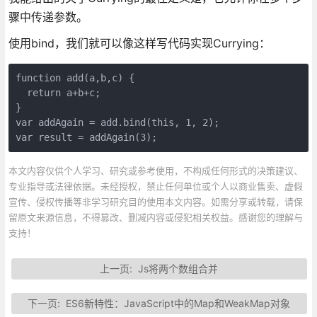
骤中传递参数。
使用bind，我们就可以像这样写代码实现Currying：
function add(a,b,c) {

  return a+b+c;

}

var addAgain = add.bind(this, 1, 2);

var result = addAgain(3);
本文内容仅供个人学习、研究或参考使用，不构成任何形式的决策建议、
专业指导或法律依据。未经授权，禁止任何单位或个人以商业售卖、虚假
宣传、侵权传播等非学习研究目的使用本文内容。如需分享或转载，请保
留原文来源信息，不得篡改、删减内容或侵犯相关权益。感谢您的理解与
支持！
上一页:
Js将两个数组合并
下一页:
ES6新特性：JavaScript中的Map和WeakMap对象