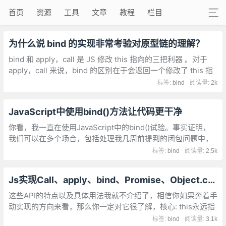
首页
资源
工具
文章
教程
栏目
为什么说 bind 的实现非常考验对原型链的理解？
bind 和 apply，call 是 JS 修改 this 指向的三把利器 。对于
apply，call 来说，bind 的区别在于会返回一个修改了 this 指
向的新函数，并不会立即执行。
标签:
bind
阅读量:
2k
JavaScript中使用bind()方法让代码更干净
你看，我一直在使用JavaScript中的bind()试验。事实证明，
我们可以在多个场合，包括处理我几周前提到的闭包问题中，
使用bind。
标签:
bind
阅读量:
2.5k
Js实现Call、apply、bind、Promise、Object.create、new、reduce
这些API的特点以及具体用法我就不介绍了，相信你如果奔着手
动实现的方向来看，那么你一定对它很了解，核心: this永远指
向最后调用它的对象
标签:
bind
阅读量:
3.1k