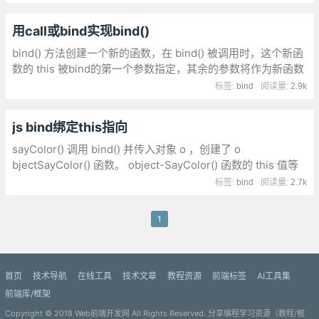
用call或bind实现bind()
bind() 方法创建一个新的函数，在 bind() 被调用时，这个新函
数的 this 被bind的第一个参数指定，其余的参数将作为新函数
的参数供调用时使用。那bind创建的这个新函数还有其他什么
标签:
bind
阅读量:
2.9k
特性吗？
js bind绑定this指向
sayColor() 调用 bind() 并传入对象 o ，创建了 o
bjectSayColor() 函数。 object-SayColor() 函数的 this 值等
于 o ，因此即使是在全局作用域中调用这个函数,bind与
标签:
bind
阅读量:
2.7k
apply、call最大的区别就是：bind不会立即调用
1
首页
技术导航
在线工具
技术文章
教程资源
前端标签
AI工具集
前端库/框架