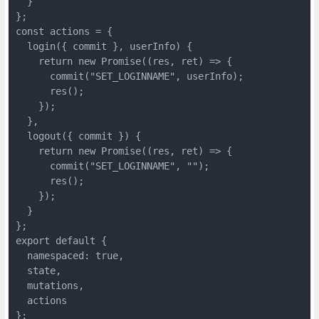
  }

};

const actions = {

  login({ commit }, userInfo) {

    return new Promise((res, ret) => {

      commit("SET_LOGINNAME", userInfo);

      res();

    });

  },

  logout({ commit }) {

    return new Promise((res, ret) => {

      commit("SET_LOGINNAME", "");

      res();

    });

  }

};

export default {

  namespaced: true,

  state,

  mutations,

  actions

};