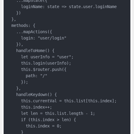
    ...mapState({

      loginName: state => state.user.loginName

    })

  },

  methods: {

    ...mapActions({

      login: "user/login"

    }),

    handleToHome() {

      let userInfo = "user";

      this.login(userInfo);

      this.$router.push({

        path: "/"

      });

    },

    handleKeydown() {

      this.currentVal = this.list[this.index];

      this.index++;

      let len = this.list.length - 1;

      if (this.index > len) {

        this.index = 0;

      }
