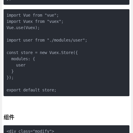
import Vue from "vue";

import Vuex from "vuex";

Vue.use(Vuex);

import user from "./modules/user";

const store = new Vuex.Store({

  modules: {

    user

  }

});

export default store;
组件
<div class="modify">
