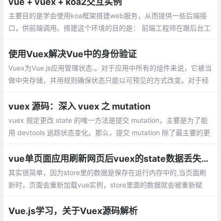
vue + vuex + koa2交互实例
主要目的是学会使用koa框架搭建web服务，从而提供一些后端接
口，供前端调用。搭建这个环境的目的是： 前端工程师在跟后台工
程师商定了接口但还未联调之前，涉及到向后端请求数据的功能能
够走前端工程师自己搭建的http路径
使用Vuex解决Vue中的身份验证
Vuex为Vue.js应用管理状态.。对于应用中所有的组件来说，它被当
做中央存储，并用规则确保状态只能以可预见的方式改变。对于经
常检查本地存储来说，听起来是个更好的选择？让我们一起来探索
下吧。
vuex 源码：深入 vuex 之 mutation
vuex 规定更改 state 的唯一方法是提交 mutation，主要是为了能
用 devtools 追踪状态变化。那么，提交 mutation 除了最主要的更
改 state，它还做了其它一些什么事情呢，让我们来一探究竟。
vue单页面应用刷新网页后vuex的state数据丢失的解决方案
其实很简单，因为store里的数据是保存在运行内存中的,当页面刷
新时，页面会重新加载vue实例，store里面的数据就会被重新赋
值。一种是state里的数据全部是通过请求来触发action或mutation
来改变
Vue.js学习，关于Vuex源码解析