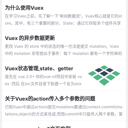
为什么使用Vuex
在学习Vuex之前，先了解一下“单向数据流”。Vuex核心就是它的st
ore，其中，有三个重要的部分，State：通过它存取多个组件共享
的数据。Mutations：可以改变State中的数据，Actions：提交mut
ation，可以包含任意异步操作这一步不是必要的。
Vuex 的异步数据更新
更改 Vuex 的 store 中的状态的唯一方法是提交 mutation。Vuex
中的 mutation 非常类似于事件：每个 mutation 都有一个字符串的
事件类型 (type) 和 一个 回调函数 (handler)。这个回调函数就是我
们实际进行状态更改的地方，并且它会接受 state 作为第一个参数
Vuex状态管理,state、getter
mutation 是同步执行，不是异步执行。
首先在 vue 2.0+ 你的vue-cli项目中安装 vu
ex :然后 在src文件目录下新建一个名为stor
e的文件夹，为方便引入并在store文件夹里
新建一个index.js,里面的内容如下:接下来，
关于Vuex的action传入多个参数的问题
在 main.js里面引入store，然后再全局注入
已知Vuex中通过actions提交mutations要通过context.commit(mu
一下
tations,object)的方式来完成,然而commit中只能传入两个参数，第
一个就是mutations,第二个就是要传入的参数