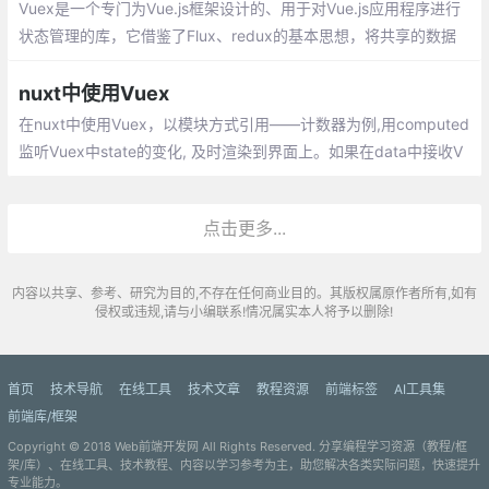
Vuex是一个专门为Vue.js框架设计的、用于对Vue.js应用程序进行
状态管理的库，它借鉴了Flux、redux的基本思想，将共享的数据
抽离到全局，以一个单例存放，同时利用Vue.js的响应式机制来进
行高效的状态管理与更新。
nuxt中使用Vuex
在nuxt中使用Vuex，以模块方式引用——计数器为例,用computed
监听Vuex中state的变化, 及时渲染到界面上。如果在data中接收V
uex的state
点击更多...
内容以共享、参考、研究为目的,不存在任何商业目的。其版权属原作者所有,如有
侵权或违规,请与小编联系!情况属实本人将予以删除!
首页
技术导航
在线工具
技术文章
教程资源
前端标签
AI工具集
前端库/框架