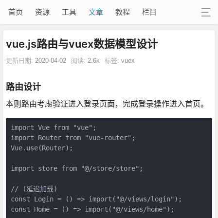
首页
资源
工具
文章
教程
栏目
vue.js路由与vuex数据模型设计
更新日期:
2020-04-02
阅读:
2.6k
标签:
vuex
路由设计
本则路由考虑验证进入登录页面，完成登录操作进入首页。
import Vue from "vue";

import Router from "vue-router";

Vue.use(Router);

import store from "@/store/store";

// (延迟加载)

const Login = () => import("@/views/login");

const Home = () => import("@/views/home");
