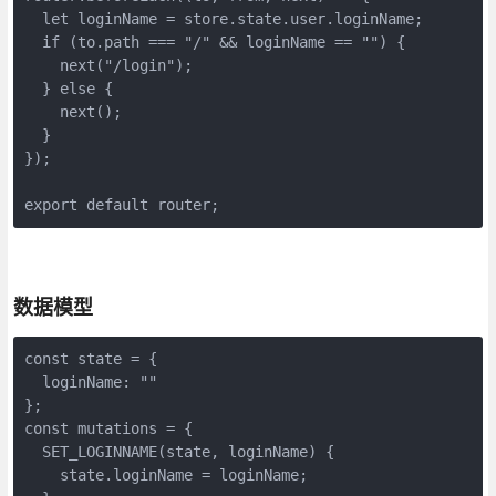
  let loginName = store.state.user.loginName;

  if (to.path === "/" && loginName == "") {

    next("/login");

  } else {

    next();

  }

});

export default router;
数据模型
const state = {

  loginName: ""

};

const mutations = {

  SET_LOGINNAME(state, loginName) {

    state.loginName = loginName;
