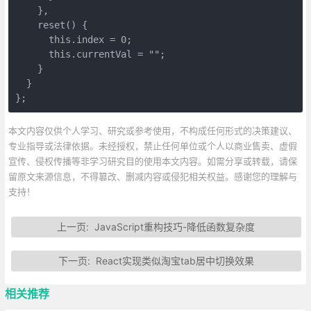
    },

    reset() {

      this.index = 0;

      this.currentVal = "";

    }

  }

};
本文内容仅供个人学习、研究或参考使用，不构成任何形式的决策建议、
专业指导或法律依据。未经授权，禁止任何单位或个人以商业售卖、虚假
宣传、侵权传播等非学习研究目的使用本文内容。如需分享或转载，请保
留原文来源信息，不得篡改、删减内容或侵犯相关权益。感谢您的理解与
支持！
上一页:
JavaScript重构技巧-降低函数复杂度
下一页:
React实现类似淘宝tab居中切换效果
相关推荐