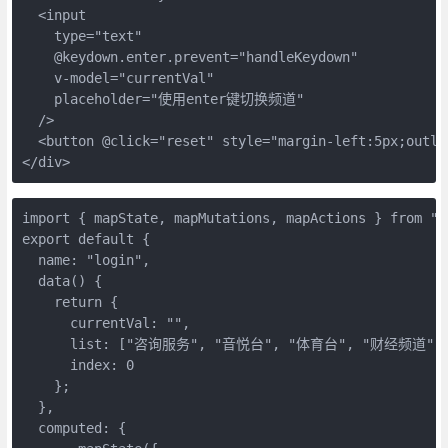
  <input

    type="text"

    @keydown.enter.prevent="handleKeydown"

    v-model="currentVal"

    placeholder="使用enter键切换频道"

  />

  <button @click="reset" style="margin-left:5px;outl
</div>
import { mapState, mapMutations, mapActions } from "vu
export default {

  name: "login",

  data() {

    return {

      currentVal: "",

      list: ["咨询服务", "音悦台", "体育台", "财经频道",
      index: 0

    };

  },

  computed: {
