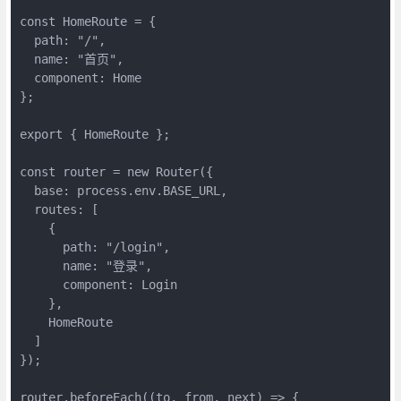
const HomeRoute = {

  path: "/",

  name: "首页",

  component: Home

};

export { HomeRoute };

const router = new Router({

  base: process.env.BASE_URL,

  routes: [

    {

      path: "/login",

      name: "登录",

      component: Login

    },

    HomeRoute

  ]

});

router.beforeEach((to, from, next) => {
