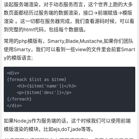
谈起服务端渲染，对于动态服务而言，这个世界上跑的大多
数页面都经历过服务端的数据渲染，接口->前端赋值->模版
渲染 。这一切都在服务器完成，我们查看源码时候，可以看
到完整的html代码，包括每个数据值。
常用的php模版有，Smarty,Blade,Mustache,如果你们团队
使用Smarty，我们可以看到一些view的文件里会前套Smart
y的模版语言;
<div>  

{foreach $list as $item}

    <h3>{$item['name']}</h3>

    <p>{$item['desc']}</p>

{/foreach}

</div>
如果Node,js作为服务端的话，这个时候我们可以使用前端
模版渲染的模块，比如ejs,doT,jade等等。