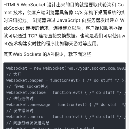
HTML5 WebSocket 设计出来的目的就是要取代轮询和 Co
met 技术，使客户端浏览器具备像 C/S 架构下桌面系统的实
时通讯能力。 浏览器通过 JavaScript 向服务器发出建立 W
ebSocket 连接的请求，连接建立以后，客户端和服务器端
就可以通过 TCP 连接直接交换数据。也就是我们可以使用w
eb技术构建实时性的程序比如聊天游戏等应用。
其实Web Sockets 的API很少，就下面这些
websocket = new WebSocket("ws://your.socket.com:9001")
// 大开

websocket.onopen = function(evt) { /* do stuff */ }; /
// 当web socket关闭

websocket.onclose = function(evt) { /* do stuff */ }; 
// 进行通信时

websocket.onmessage = function(evt) { /* do stuff */ }
// 发生错误时

websocket.onerror = function(evt) { /* do stuff */ }; 
// 向服务器发发送消息

websocket.send(message); //send method  
