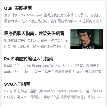
Quill 实践指南
很多时候 <textarea> 并不能满足我们对文本输入的需求，当我们
需要为输入的文本添加格式时，我们需要使用像 quill 这样的富文本
编辑器来完成富文本的输入。本文将会详细的讲解如何使用 quill 定
制一个自己的富文本编辑器。
程序员聊天指南，建议先码后看
很多接触过程序员的人，都有一种体会：程
序员=聊天终结者。经常用简短有力的几个
字结束掉你苦心经营的聊天氛围，比如：你
现在忙不忙？忙。那我真的是打扰了
RxJS响应式编程入门指南
RxJS 是 Reactive Extensions for JavaScript 的缩写，起源于 Re
active Extensions，是一个基于可观测数据流 Stream 结合观察者
模式和迭代器模式的一种异步编程的应用库。RxJS 是 Reactive Ex
tensions 在 JavaScript 上的实现
SVG入门指南
SVG，即可缩放矢量图形(Scalable Vector Graphics)，是一种 XM
L 应用，可以以一种简洁、可移植的形式表示图形信息。目前，人
们对 SVG 越来越感兴趣。大多数现代浏览器都能显示 SVG 图形，