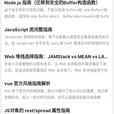
并且大多数矢量绘图软件都能导出 SVG 图形
Node.js 指南（迁移到安全的Buffer构造函数）
由于安全性和可用性问题，不建议使用 Buffer()和 new Buffer()构
造函数，请改用 new Buffer.alloc()、Buffer.allocUnsafe()或 Buffe
r.from()构造方法。
JavaScript 类完整指南
JavaScript 使用原型继承：每个对象都从其原型对象继承属性和方
法。在 JavaScript 中不存在 Java 或 Swift 等语言中所使用的作为
创建对象 蓝图的传统类，原型继承仅处理对象。
Web 堆栈选择指南：JAMStack vs MEAN vs LAMP
开发人员需要做的决策有很多。当 Web 应用程序的需求确定下来
之后，就该选择效率最高的 Web 技术栈了。Web 技术栈是用于创
建 Web 应用程序的技术工具集。一套 Web 技术栈由 OS（操作系
统）、Web 服务器
vue 官方风格指南解析
Vue 有个官方的风格指南，我从中摘抄了些认为比较重要、自己常
忽略的点，加上一些分析列出来。也可以直接去观看风格指南
JS对象的 rest/spread 属性指南