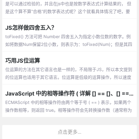
是可以通过检验的，并且在js中也是按数学表达式计算结果的， 但
是这个算不算“合格”的数学表达式呢？这个就看具体情况了吧，要
规避也比较简单
JS怎样做四舍五入？
toFixed() 方法可把 Number 四舍五入为指定小数位数的数字。例
如将数据Num保留2位小数，则表示为：toFixed(Num)；但是其四
舍五入的规则与数学中的规则不同，使用的是银行家舍入规则
巧用JS位运算
位运算的方法在其它语言也是一样的，不局限于JS，所以本文提到
的位运算也适用于其它语言。位运算是低级的运算操作，所以速度
往往也是最快的
JavaScript 中的相等操作符 ( 详解 [] == []、[] == ![]、{} == !{} )
ECMAScript 中的相等操作符由两个等于号 ( == ) 表示，如果两个
操作数相等，则返回 true。相等操作符会先转换操作数（通常称为
强制转型），然后比较它们的相等性。
点击更多...