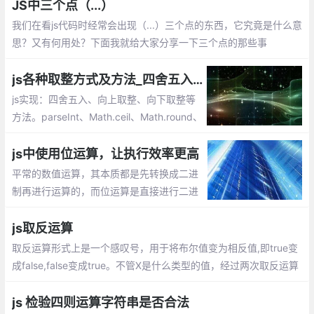
运算|，>>来实现向下取整哦
JS中三个点（...）
我们在看js代码时经常会出现（...）三个点的东西，它究竟是什么意
思？又有何用处？下面我就给大家分享一下三个点的那些事
js各种取整方式及方法_四舍五入、向上取整、向下取整
js实现：四舍五入、向上取整、向下取整等
方法。parseInt、Math.ceil、Math.round、
Math.floor、toFixed等的使用
js中使用位运算，让执行效率更高
平常的数值运算，其本质都是先转换成二进
制再进行运算的，而位运算是直接进行二进
制运算，所以原则上位运算的执行效率是比
较高的，由于位运算的博大精深，下面通过
js取反运算
一些在js中使用位运算的实例
取反运算形式上是一个感叹号，用于将布尔值变为相反值,即true变
成false,false变成true。不管X是什么类型的值，经过两次取反运算
后，变成了与Boolean函数结果相同的布尔值。所以，两次取反就
是将一个值转成布尔值的简便写法。
js 检验四则运算字符串是否合法