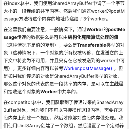
在index.js中，我们使用SharedArrayBuffer申请了一个字节
大小的一段连续的共享内存。然后我们通过worker的postM
essage方法将这个内存的地址传递给了3个worker。
在这里我们需要注意，一般情况下，通过
Worker
的
postMe
ssage
传递的数据要么是可以由
结构化克隆算法处理的值
（这种情况下是值的复制），要么是
Transferable
类型的对
象（这种情况下，一个对象的所有权被转移，在发送它的上
下文中将变为不可用，并且只有在它被发送到的worker中可
用）。更多详细内容可以参考
Worker.postMessage()
。但
是如果我们传递的对象是SharedArrayBuffer类型的对象，
那么这个对象的代表的是一段共享的内存，是可以在
主线程
和接收这个对象的
Worker
中共享的。
在competitor.js中，我们获取到了传递过来的SharedArray
Buffer对象，因为我们不可以直接操作这段内存，需要在这
段内存上创建一个视图，然后才能够对这段内存做处理。我
们使用Uint8Array创建了一个数组，然后设置了一个定时器