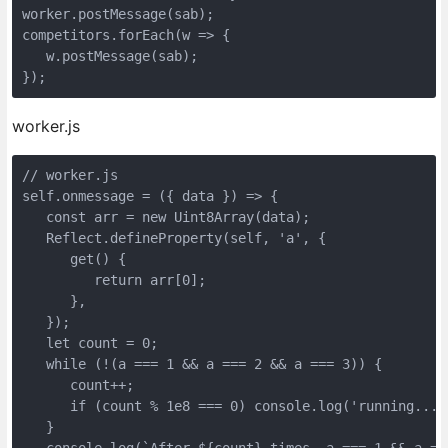
worker.postMessage(sab);

competitors.forEach(w => {

   w.postMessage(sab);

});
worker.js
// worker.js

self.onmessage = ({ data }) => {

   const arr = new Uint8Array(data);

   Reflect.defineProperty(self, 'a', {

      get() {

         return arr[0];

      },

   });

   let count = 0;

   while (!(a === 1 && a === 2 && a === 3)) {

      count++;

      if (count % 1e8 === 0) console.log('running...')
   }

   console.log(`After ${count} times, a === 1 && a ==