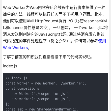
Web Worker为Web内容在后台线程中运行脚本提供了一种
简单的方法。线程可以执行任务而不干扰用户界面。此外，
他们可以使用XMLHttpRequest执行 I/O (尽管responseXM
L和channel属性总是为空)。一旦创建， 一个worker 可以将
消息发送到创建它的JavaScript代码, 通过将消息发布到该
代码指定的事件处理程序（反之亦然）。详情可以参考
使用
Web Workers
。
了解了前置的知识我们直接看接下来的代码实现吧。
index.js
// index.js

const worker = new Worker('./worker.js');

const competitors = [

   new Worker('./competitor.js'),

   new Worker('./competitor.js'),

];

const sab = new SharedArrayBuffer(1);
