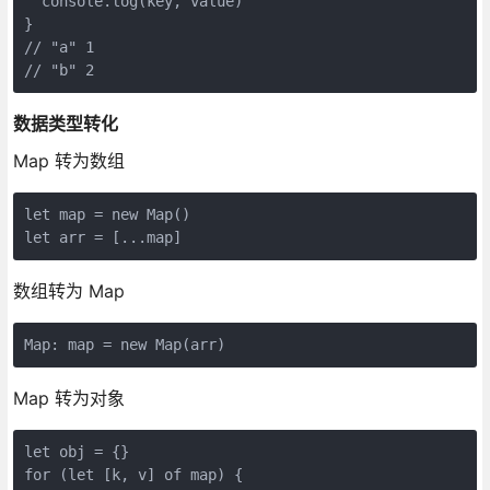
  console.log(key, value)

}

// "a" 1

// "b" 2
数据类型转化
Map 转为数组
let map = new Map()

let arr = [...map]
数组转为 Map
Map: map = new Map(arr)
Map 转为对象
let obj = {}

for (let [k, v] of map) {
