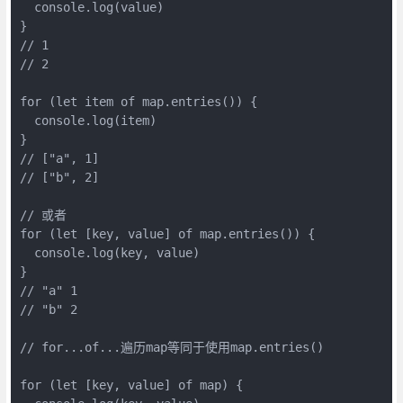
  console.log(value)

}

// 1

// 2

for (let item of map.entries()) {

  console.log(item)

}

// ["a", 1]

// ["b", 2]

// 或者

for (let [key, value] of map.entries()) {

  console.log(key, value)

}

// "a" 1

// "b" 2

// for...of...遍历map等同于使用map.entries()

for (let [key, value] of map) {
