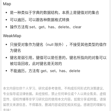
Map
是一种类似于字典的数据结构，本质上是键值对的集合
可以遍历，可以跟各种数据格式转换
操作方法有:set、get、has、delete、clear
WeakMap
只接受对象作为键名（null 除外），不接受其他类型的值作
为键名
键名是弱引用，键值可以是任意的，键名所指向的对象可以
被垃圾回收，此时键名是无效的
不能遍历，方法有 get、set、has、delete
本文内容仅供个人学习、研究或参考使用，不构成任何形式的决策建议、
专业指导或法律依据。未经授权，禁止任何单位或个人以商业售卖、虚假
宣传、侵权传播等非学习研究目的使用本文内容。如需分享或转载，请保
留原文来源信息，不得篡改、删减内容或侵犯相关权益。感谢您的理解与
支持！