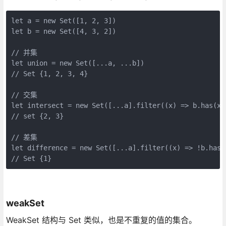
let a = new Set([1, 2, 3])

let b = new Set([4, 3, 2])

// 并集

let union = new Set([...a, ...b])

// Set {1, 2, 3, 4}

// 交集

let intersect = new Set([...a].filter((x) => b.has(x))
// set {2, 3}

// 差集

let difference = new Set([...a].filter((x) => !b.has(x
// Set {1}
weakSet
WeakSet 结构与 Set 类似，也是不重复的值的集合。