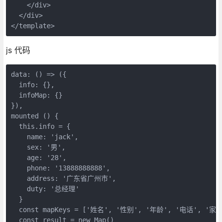
    </div>

  </div>

</template>
js 代码
data: () => ({

  info: {},

  infoMap: {}

}),

mounted () {

  this.info = {

    name: 'jack',

    sex: '男',

    age: '28',

    phone: '13888888888',

    address: '广东省广州市',

    duty: '总经理'

  }

  const mapKeys = ['姓名', '性别', '年龄', '电话', '家
  const result = new Map()
