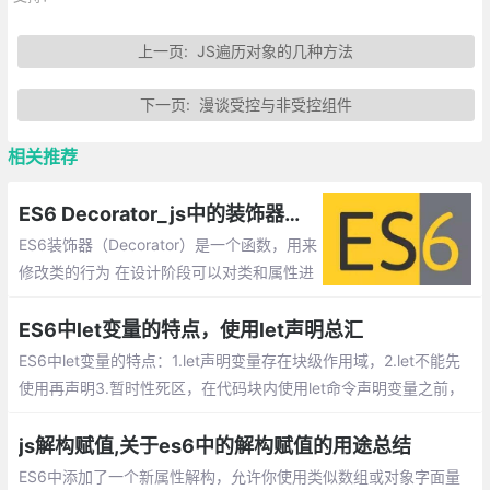
上一页:
JS遍历对象的几种方法
下一页:
漫谈受控与非受控组件
相关推荐
ES6 Decorator_js中的装饰器函数
ES6装饰器（Decorator）是一个函数，用来
修改类的行为 在设计阶段可以对类和属性进
行注释和修改。从本质上上讲，装饰器的最
大作用是修改预定义好的逻辑，或者给各种
ES6中let变量的特点，使用let声明总汇
结构添加一些元数据。
ES6中let变量的特点：1.let声明变量存在块级作用域，2.let不能先
使用再声明3.暂时性死区，在代码块内使用let命令声明变量之前，
该变量都是不可用的，4.不允许重复声明
js解构赋值,关于es6中的解构赋值的用途总结
ES6中添加了一个新属性解构，允许你使用类似数组或对象字面量