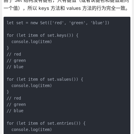
一个值），所以 keys 方法和 values 方法的行为完全一致。
let set = new Set(['red', 'green', 'blue'])

for (let item of set.keys()) {

  console.log(item)

}

// red

// green

// blue

for (let item of set.values()) {

  console.log(item)

}

// red

// green

// blue

for (let item of set.entries()) {

  console.log(item)
