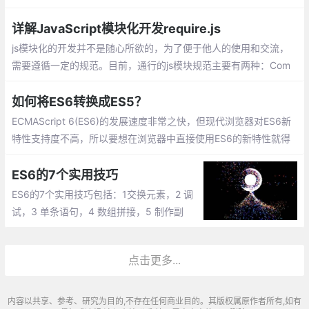
新的水平！嵌套props解构、 传下所有props、props解构、作为参
数的函数、列表解构
详解JavaScript模块化开发require.js
js模块化的开发并不是随心所欲的，为了便于他人的使用和交流，
需要遵循一定的规范。目前，通行的js模块规范主要有两种：Com
monJS和AMD
如何将ES6转换成ES5？
ECMAScript 6(ES6)的发展速度非常之快，但现代浏览器对ES6新
特性支持度不高，所以要想在浏览器中直接使用ES6的新特性就得
借助别的工具来实现。Babel是一个广泛使用的转码器，babel可以
将ES6代码完美地转换为ES5代码
ES6的7个实用技巧
ES6的7个实用技巧包括：1交换元素，2 调
试，3 单条语句，4 数组拼接，5 制作副
本，6 命名参数，7 Async/Await结合数组解
构
点击更多...
内容以共享、参考、研究为目的,不存在任何商业目的。其版权属原作者所有,如有