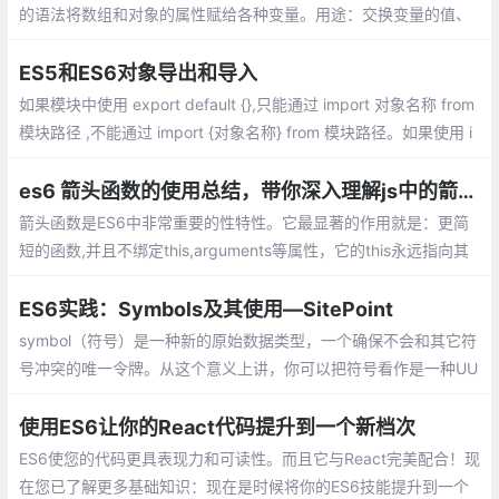
的语法将数组和对象的属性赋给各种变量。用途：交换变量的值、
从函数返回多个值、函数参数的定义、提取JSON数据、函数参数
的默认值...
ES5和ES6对象导出和导入
如果模块中使用 export default {},只能通过 import 对象名称 from
模块路径 ,不能通过 import {对象名称} from 模块路径。如果使用 i
mport {对象名称} from 模块路径 导出具体某个对象或者方法名称
es6 箭头函数的使用总结，带你深入理解js中的箭头函数
箭头函数是ES6中非常重要的性特性。它最显著的作用就是：更简
短的函数,并且不绑定this,arguments等属性，它的this永远指向其
上下文的 this。它最适合用于非方法函数，并且它们不能用作构造
函数。
ES6实践：Symbols及其使用—SitePoint
symbol（符号）是一种新的原始数据类型，一个确保不会和其它符
号冲突的唯一令牌。从这个意义上讲，你可以把符号看作是一种UU
ID（通用唯一识别码）。 让我们看看符号是如何工作的，以及我们
能用它做些什么。
使用ES6让你的React代码提升到一个新档次
ES6使您的代码更具表现力和可读性。而且它与React完美配合！现
在您已了解更多基础知识：现在是时候将你的ES6技能提升到一个