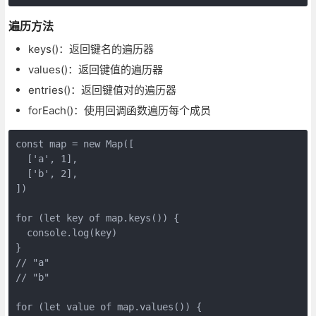
遍历方法
keys()：返回键名的遍历器
values()：返回键值的遍历器
entries()：返回键值对的遍历器
forEach()：使用回调函数遍历每个成员
const map = new Map([

  ['a', 1],

  ['b', 2],

])

for (let key of map.keys()) {

  console.log(key)

}

// "a"

// "b"

for (let value of map.values()) {
