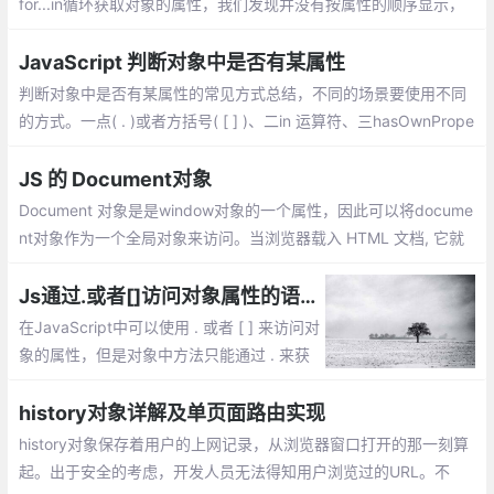
for...in循环获取对象的属性，我们发现并没有按属性的顺序显示，
而且顺序在各个浏览器下显示也不同。 这是为什么呢？
JavaScript 判断对象中是否有某属性
判断对象中是否有某属性的常见方式总结，不同的场景要使用不同
的方式。一点( . )或者方括号( [ ] )、二in 运算符、三hasOwnPrope
rty()。三种方式各有优缺点，不同的场景使用不同的方式，有时还
需要结合使用
JS 的 Document对象
Document 对象是是window对象的一个属性，因此可以将docume
nt对象作为一个全局对象来访问。当浏览器载入 HTML 文档, 它就
会成为 Document 对象。Document对象的 属性和方法
Js通过.或者[]访问对象属性的语法、性能等区别
在JavaScript中可以使用 . 或者 [ ] 来访问对
象的属性，但是对象中方法只能通过 . 来获
取；使用.运算符来存取对象的属性的值。或
者使用[]作为一个关联数组来存取对象的属
history对象详解及单页面路由实现
性。但是这两种方式有什么区别了？
history对象保存着用户的上网记录，从浏览器窗口打开的那一刻算
起。出于安全的考虑，开发人员无法得知用户浏览过的URL。不