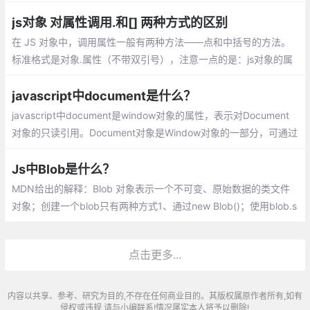
过，借由用户访问过的页面列表，同样可以在不知道实际URL的情
况下实现后退与前进
js对象 对属性调用.和[] 两种方式的区别
在 JS 对象中，调用属性一般有两种方法——点和中括号的方法。
标准格式是对象.属性（不带双引号），注意一点的是：js对象的属
性,key标准是不用加引号的，加也可以，特别的情况必须加，如果k
ey数字啊，表达式啊等等
javascript中document是什么？
javascript中document是window对象的属性，表示对Document
对象的只读引用。Document对象是Window对象的一部分，可通过
window.document属性对其进行访问。
Js中Blob是什么？
MDN给出的解释：Blob 对象表示一个不可变、原始数据的类文件
对象；创建一个blob只有两种方式1、通过new Blob()；使用blob.s
lice切割，创建一个新的blob对象；读取blob唯一方式，使用fileRe
ader
点击更多...
内容以共享、参考、研究为目的,不存在任何商业目的。其版权属原作者所有,如有
侵权或违规,请与小编联系!情况属实本人将予以删除!