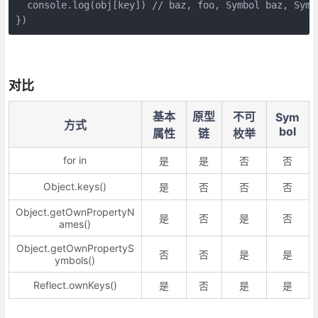
  console.log(obj[key]) // baz, foo, Symbol baz, Symbo
})
对比
基本
原型
不可
Sym
方式
bol
属性
链
枚举
for in
是
是
否
否
Object.keys()
是
否
否
否
Object.getOwnPropertyN
是
否
是
否
ames()
Object.getOwnPropertyS
否
否
是
是
ymbols()
Reflect.ownKeys()
是
否
是
是