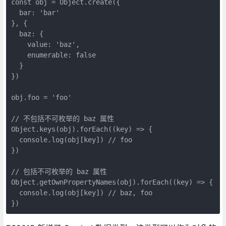
const obj = Object.create({

  bar: 'bar'

}, {

  baz: {

    value: 'baz',

    enumerable: false

  }

})

obj.foo = 'foo'

// 不包括不可枚举的 baz 属性

Object.keys(obj).forEach((key) => {

  console.log(obj[key]) // foo

})

// 包括不可枚举的 baz 属性

Object.getOwnPropertyNames(obj).forEach((key) => {

  console.log(obj[key]) // baz, foo
