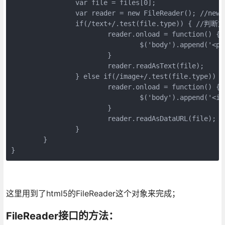
		var file = files[0];

		var reader = new FileReader(); //new一个FileReader实例

		if(/text+/.test(file.type)) { //判断文件类型，是不是text类型

			reader.onload = function() {

				$('body').append('<pre>' + this.result + '</pre>');

			}

			reader.readAsText(file);

		} else if(/image+/.test(file.type)) { //判断文件是不是imgage类型

			reader.onload = function() {

				$('body').append('<img src="' + this.result + '"/>');

			}

			reader.readAsDataURL(file);

		}

	}

}
这里用到了html5的FileReader这个对象来完成；
FileReader接口的方法：