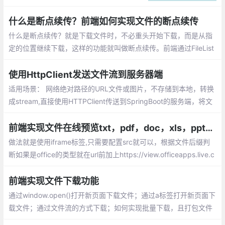
但是后缀名是可以随意修改的，比如界面要
上传的是图片文件，如果客户端将一个exe
什么是断点续传？前端如何实现文件的断点续传
文件改为gif后缀的文件，它照样可以上传上
什么是断点续传？就是下载文件时，不必重头开始下载，而是从指
去。
定的位置继续下载，这样的功能就叫做断点续传。前端通过FileList
对象获取到相应的文件，按照指定的分割方式将大文件分段，然后
一段一段地传给后端，后端再按顺序一段段将文件进行拼接。
使用HttpClient发送文件流到服务器端
适用场景： 网络绝对路径的URL文件或图片，不存储到本地，转换
成stream,直接使用HTTPClient传送到SpringBoot的服务端，将文
件存储下来，并返回一个文件地址。目前分层架构的系统越来越多
这种需求，所以记录下来以备不时之需。
前端实现文件在线预览txt，pdf，doc，xls，ppt几种格式
做法就是使用iframe标签,只需要配置src就可以，根据文件后缀判
断如果是office的类型就在url前加上https://view.officeapps.live.c
om/op/view.aspx?src=
前端实现文件下载功能
通过window.open()打开新页面下载文件；通过a标签打开新页面下
载文件；通过文件流的方式下载；如何实现批量下载，且打包文件