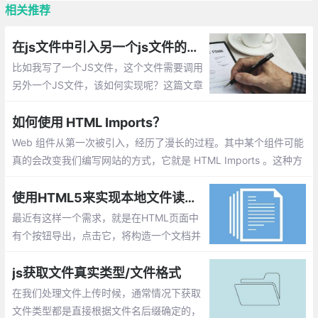
相关推荐
在js文件中引入另一个js文件的实现方法总汇
比如我写了一个JS文件，这个文件需要调用
另外一个JS文件，该如何实现呢？这篇文章
主要介绍：在js文件中引入另一个js文件的实
现
如何使用 HTML Imports？
Web 组件从第一次被引入，经历了漫长的过程。其中某个组件可能
真的会改变我们编写网站的方式，它就是 HTML Imports 。这种方
法允许我们将 HTML 文档导入到其他的 HTML 文档中去
使用HTML5来实现本地文件读取和写入
最近有这样一个需求，就是在HTML页面中
有个按钮导出，点击它，将构造一个文档并
存储到本地文件系统中。另外还有个按钮，
点击它，从本地文件系统中读取一个文件并
js获取文件真实类型/文件格式
对内容进行分析。
在我们处理文件上传时候，通常情况下获取
文件类型都是直接根据文件名后缀确定的，