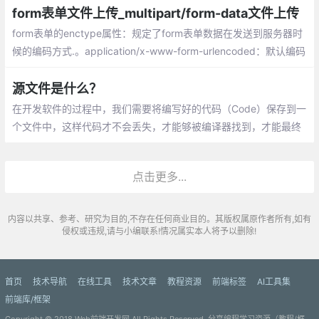
form表单文件上传_multipart/form-data文件上传
form表单的enctype属性：规定了form表单数据在发送到服务器时
候的编码方式.。application/x-www-form-urlencoded：默认编码
方式，multipart/form-data：指定传输数据为二进制数据，例如图
片、mp3、文件，text/plain：纯文本的传输。空格转换为“+”，但
源文件是什么？
不支持特殊字符编码。
在开发软件的过程中，我们需要将编写好的代码（Code）保存到一
个文件中，这样代码才不会丢失，才能够被编译器找到，才能最终
变成可执行文件。这种用来保存代码的文件就叫做源文件（Source
File）。
点击更多...
内容以共享、参考、研究为目的,不存在任何商业目的。其版权属原作者所有,如有
侵权或违规,请与小编联系!情况属实本人将予以删除!
首页
技术导航
在线工具
技术文章
教程资源
前端标签
AI工具集
前端库/框架