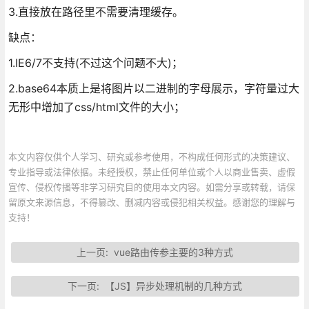
3.直接放在路径里不需要清理缓存。
缺点：
1.IE6/7不支持(不过这个问题不大)；
2.base64本质上是将图片以二进制的字母展示，字符量过大
无形中增加了css/html文件的大小；
本文内容仅供个人学习、研究或参考使用，不构成任何形式的决策建议、
专业指导或法律依据。未经授权，禁止任何单位或个人以商业售卖、虚假
宣传、侵权传播等非学习研究目的使用本文内容。如需分享或转载，请保
留原文来源信息，不得篡改、删减内容或侵犯相关权益。感谢您的理解与
支持！
上一页:
vue路由传参主要的3种方式
下一页:
【JS】异步处理机制的几种方式