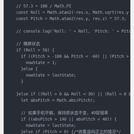
    // 57.3 = 180 / Math.PI

    const Roll = Math.atan2(-res.x, Math.sqrt(res.y *
    const Pitch = Math.atan2(res.y, res.z) * 57.3;

    // console.log('Roll: ' + Roll, 'Pitch: ' + Pitch)
    // 横屏状态

    if (Roll > 50) {

      if ((Pitch > -180 && Pitch < -60) || (Pitch > 13
        nowState = 1;

      }else {

        nowState = lastState;

      }

    }else if ((Roll > 0 && Roll < 30) || (Roll < 0 && 
      let absPitch = Math.abs(Pitch);

      // 如果手机平躺，保持原状态不变，40容错率

      if ((absPitch > 140 || absPitch < 40)) {

        nowState = lastState;

      }else if (Pitch < 0) {/*收集竖向正立的情况*/
