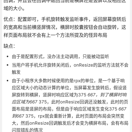
回调，并且会在回调中返回当前是横屏还是竖屏以及相应区
域的大小。
优点：配置即可，手机旋转触发监听事件，返回屏幕旋转后
的宽高和当前横竖屏情况，横屏时胶囊按钮会自动旋转，这
样页面布局就不会有上一个方法所提及的怪异布局
缺点：
由于是配置形式，没办法主动调用，只能被动监听
当用户将手机允许旋转关闭后，onResize的监听方法就不会
触发
由于小程序大多数时候使用的是rpx的单位，是一个基于响
应区域大小的动态计算的单位，当屏幕发生旋转后，假设竖
屏旋转到横屏，竖屏时响应区域为375
667，到了横屏时响
应区域为667
375，此时onResize回调还没触发，此时的页
面布局是竖屏的布局，但是由于响应区域发生变化375
667
到667
375，rpx就会重新计算，此时页面的布局会突然变
大，然后onResize回调触发后才会变为横屏布局，会有布局
闪现错乱的情况