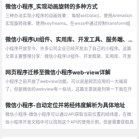
所谓的主包，即放置默认启动页/TabBar 页面
微信小程序_实现动画旋转的多种方式
三种办法实现小程序的动画效果： 每帧setData()、使用Animation
实现旋转效果、使用keyfreams。在wxss中通过控制transform组
件的属性，来实现旋转效果，我也是采用的这种方式，性能上面提
示非常多
微信小程序UI组件、实用库、开发工具、服务端、Demo整理分享
小程序开放至今，许多公司企业已经开发出了自己的小程序。这篇
文章主要整理分享：微信小程序UI组件、开发框架、实用库、开发
工具、服务端、Demo等
网页程序迁移至微信小程序web-view详解
小程序之前开放了webview功能，可以说是网页应用的一大福音
了，但是微信的webview有一些坑，这篇文章就是列举一下我在开
发过程中遇到的一些问题以及我找到的一些解决方案。
微信小程序-自动定位并将经纬度解析为具体地址
微信小程序-微信小程序可以通过API获取当前位置的经纬度，在微
信小程序开发文档中可以找到这个API的使用示例，但是需要获取具
体地址就需要使用到外部的API（此处用到的是腾讯的位置服务）