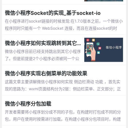
呢？下面就简单介绍下如何实现的，希望能
帮助到您
微信小程序Socket的实现_基于socket-io
在小程序进行socket链接的时候发现:在1.7.0版本之前，一个微信小
程序同时只能有一个 WebSocket 连接，而且在连接socket的时
候，发现在还没有进行subscribe的情况下，就直接进行了广播，并
且自动关闭了socket连接。
微信小程序如何实现跳转到其它小程序的功能
微信小程序目前已经支持跳出到其它小程序
了。但是前提是2个小程序必须被同一个公
众号关联，如果没有关联则无法打开，下面
就实现小程序之间相互跳转的步骤。
微信小程序实现右侧菜单的功能效果
这篇文章主要讲解微信小程序如何实现 侧边栏滑动 功能 ，首先实
现的思路为：wxml页面结构分为2层：侧边栏菜单、正文部分；正
文部分监听touchstart、touchmove、touchend触摸事件
微信小程序分包加载
开发者需要将小程序划分成不同的子包，在构建时打包成不同的分
包，用户在使用时按需进行加载。在构建小程序分包项目时，构建
会输出一个或多个分包。每个使用分包小程序必须包含一个主包，