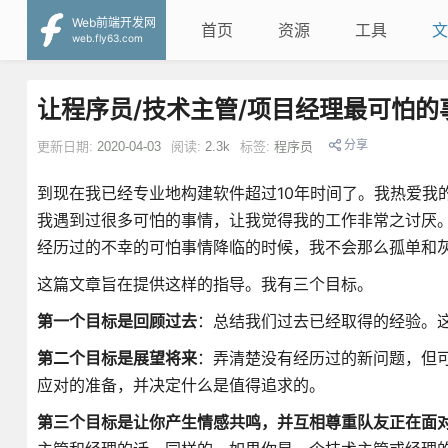
Web前端开发网
首页
资源
工具
文
web.fly63.com
让程序员/技术主管/项目经理最可怕的
分享
更新日期:
2020-04-03
阅读:
2.3k
标签:
程序员
到现在我已经专业地构建软件超过10年时间了。我热爱我
我遇到过很多可怕的事情，让我觉得我的工作非常之讨厌
经历过的不幸的可怕事情降临的时候，我不会那么孤单和
这篇文章旨在提供这样的指导。我有三个目标。
第一个目标是回顾过去
：总结我们过去已经取得的经验。
第二个目标是展望将来
：弄清楚没有经历过的新问题，但
应对的准备，并决定什么是值得追求的。
第三个目标是让你产生情感共鸣，并互相尊重队友正在面