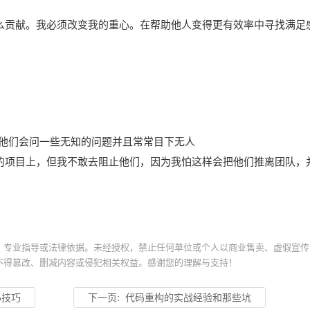
么贡献。我必须改变我的重心。在帮助他人变得更有效率中寻找满足
值；他们会问一些无知的问题并且常常目下无人
的项目上，但我不敢去阻止他们，因为我怕这样会把他们推离团队，
、专业指导或法律依据。未经授权，禁止任何单位或个人以商业售卖、虚假宣传
不得篡改、删减内容或侵犯相关权益。感谢您的理解与支持！
t小技巧
下一页:
代码重构的实战经验和那些坑