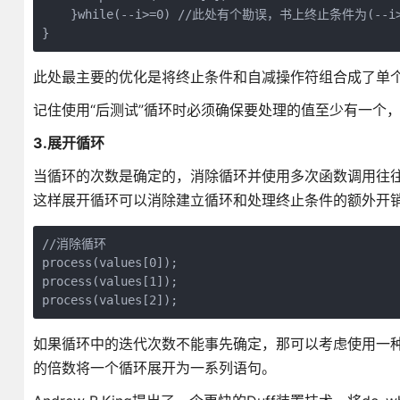
    }while(--i>=0) //此处有个勘误，书上终止条件为(--i
}
此处最主要的优化是将终止条件和自减操作符组合成了单
记住使用“后测试”循环时必须确保要处理的值至少有一个
3.展开循环
当循环的次数是确定的，消除循环并使用多次函数调用往往更快。
这样展开循环可以消除建立循环和处理终止条件的额外开
//消除循环

process(values[0]);

process(values[1]);

process(values[2]);
如果循环中的迭代次数不能事先确定，那可以考虑使用一种叫
的倍数将一个循环展开为一系列语句。