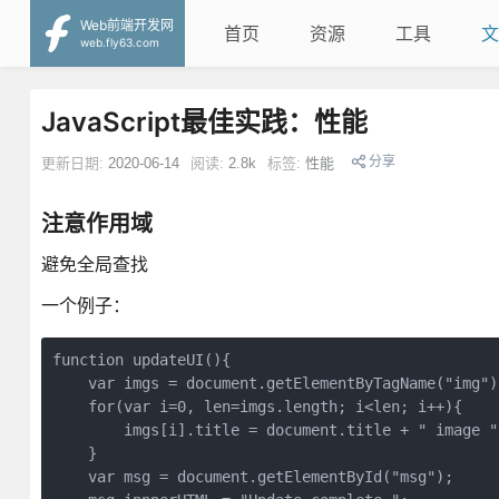
Web前端开发网
首页
资源
工具
文
web.fly63.com
JavaScript最佳实践：性能
分享
更新日期:
2020-06-14
阅读:
2.8k
标签:
性能
注意作用域
避免全局查找
一个例子：
function updateUI(){

    var imgs = document.getElementByTagName("img");
    for(var i=0, len=imgs.length; i<len; i++){

        imgs[i].title = document.title + " image " 
    }

    var msg = document.getElementById("msg");
