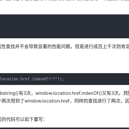
属性查找并不会导致显著的性能问题，但是进行成百上千次则肯
location.href.indexOf("?"));
ing()有3次，window.location.href.indexOf()又有3次。
只
次用到了window.location.href，同样的查找进行了两次
前的代码可以如下重写：