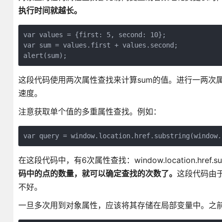
执行时间就越长。
var values = {first: 5, second: 10};

var sum = values.first + values.second;

alert(sum);
这段代码使用两次属性查找来计算sum的值。进行一两次
速度。
注意获取单个值的多重属性查找。例如：
var query = window.location.href.substring(window.
在这段代码中，有6次属性查找：window.location.href.substr
码中的点的数量，就可以确定查找的次数了。
这段代码由于两
不好。
一旦多次用到对象属性，应该将其存储在局部变量中。之