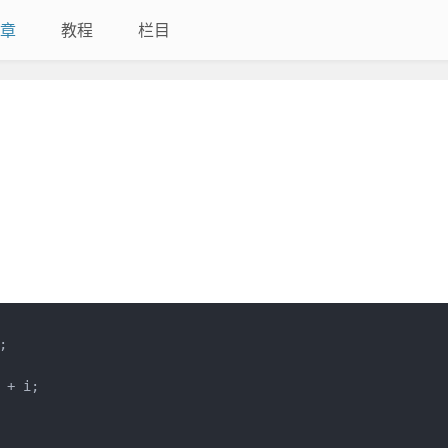
章
教程
栏目


+ i;
