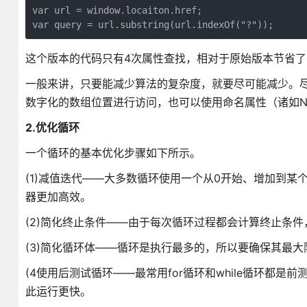
var url = window.locaiton.href;

var query = url.substring(url.indexOf("?"));
这个版本的代码只有4次属性查找，相对于原始版本节省了
一般来讲，只要能减少算法的复杂度，就要尽可能减少。
数字化的数组位置进行访问，也可以使用命名属性（诸如No
2.优化循环
一个循环的基本优化步骤如下所示。
(1)减值迭代——大多数循环使用一个从0开始、增加到
器更加高效。
(2)简化终止条件——由于每次循环过程都会计算终止条
(3)简化循环体——循环是执行最多的，所以要确保其最
(4使用后测试循环——最常用for循环和while循环都是
此运行更快。