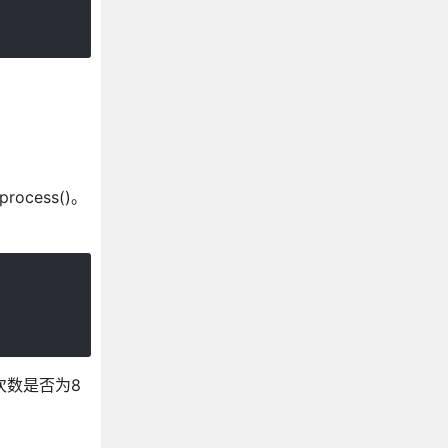
cess()。
次数是否为8