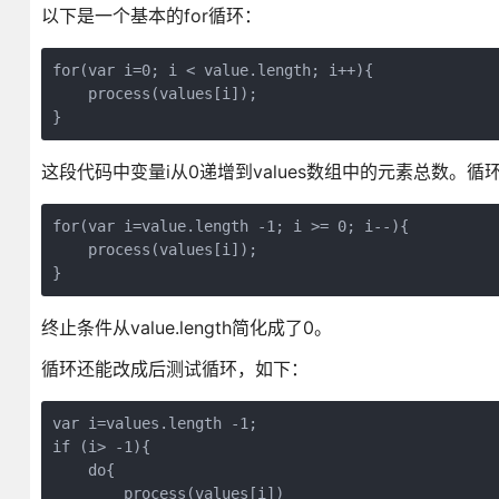
以下是一个基本的for循环：
for(var i=0; i < value.length; i++){

    process(values[i]);

}
这段代码中变量i从0递增到values数组中的元素总数。循
for(var i=value.length -1; i >= 0; i--){

    process(values[i]);

}
终止条件从value.length简化成了0。
循环还能改成后测试循环，如下：
var i=values.length -1;

if (i> -1){

    do{

        process(values[i])
