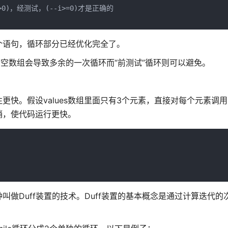
>0)，经测试，(--i>=0)才是正确的

个语句，循环部分已经优化完全了。
，空数组会导致多余的一次循环而“前测试”循环则可以避免。
假设values数组里面只有3个元素，直接对每个元素调用pro
销，使代码运行更快。
做Duff装置的技术。Duff装置的基本概念是通过计算迭代的