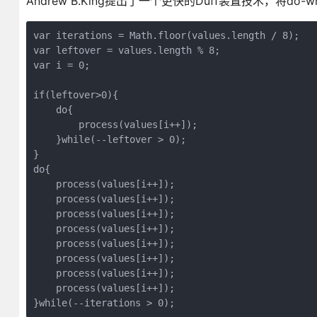
Andrew B.King提出了一个更快的Duff装置技术，将d
var iterations = Math.floor(values.length / 8);

var leftover = values.length % 8;

var i = 0;

if(leftover>0){

    do{

        process(values[i++]);

    }while(--leftover > 0);

}

do{

    process(values[i++]);

    process(values[i++]);

    process(values[i++]);

    process(values[i++]);

    process(values[i++]);

    process(values[i++]);

    process(values[i++]);

    process(values[i++]);

}while(--iterations > 0);