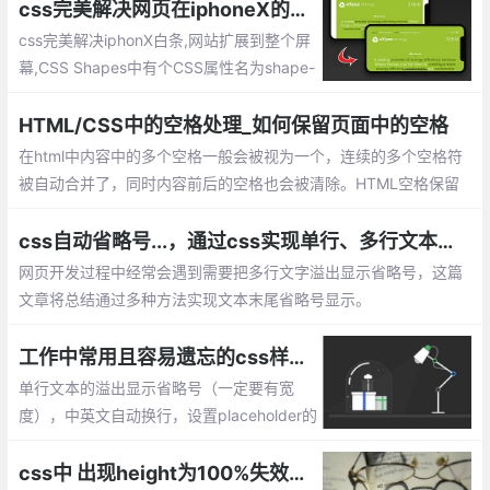
css完美解决网页在iphoneX的头部刘海显示问题
css完美解决iphonX白条,网站扩展到整个屏
幕,CSS Shapes中有个CSS属性名为shape-
outside实现元素滚动自动环绕iPhone X刘海
HTML/CSS中的空格处理_如何保留页面中的空格
在html中内容中的多个空格一般会被视为一个，连续的多个空格符
被自动合并了，同时内容前后的空格也会被清除。HTML空格保留
的方式、CSS空格保留的方式。
css自动省略号...，通过css实现单行、多行文本溢出显示省略号
网页开发过程中经常会遇到需要把多行文字溢出显示省略号，这篇
文章将总结通过多种方法实现文本末尾省略号显示。
工作中常用且容易遗忘的css样式整理，建议收藏
单行文本的溢出显示省略号（一定要有宽
度），中英文自动换行，设置placeholder的
字体样式，不固定高宽 div 垂直居中的方
法，IOS 页面滑动卡顿，设置滚动条样式
css中 出现height为100%失效的原因及解决方案