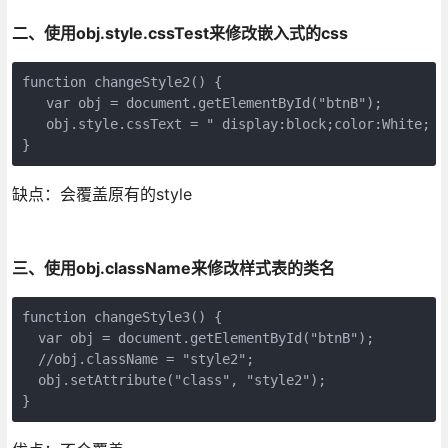
二、使用obj.style.cssTest来修改嵌入式的css
function changeStyle2() {

   var obj = document.getElementById("btnB");

   obj.style.cssText = " display:block;color:White;

}
缺点：会覆盖原有的style
三、使用obj.className来修改样式表的类名
function changeStyle3() {

  var obj = document.getElementById("btnB");

  //obj.className = "style2";

  obj.setAttribute("class", "style2");

}