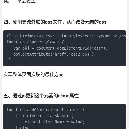
优点：不会覆盖
四、使用更改外联的css文件，从而改变元素的css
<link href="css1.css" rel="stylesheet" type="text/css"
function changeStyle4() {

   var obj = document.getElementById("css");

   obj.setAttribute("href","css2.css");

 }
实现整体页面换肤的最佳方案
五、通过js更新这个元素的class属性
function addClass(element,value) {

    if (!element.className) {

        element.className = value;

    } else {
