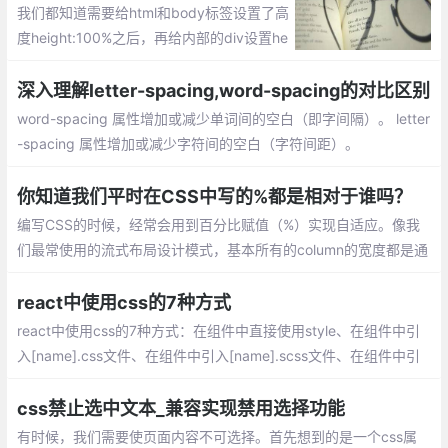
我们都知道需要给html和body标签设置了高
度height:100%之后，再给内部的div设置he
ight:100%的时候，内部div的高度100%才
会起到作用。这是由于：%是一个相对父元
深入理解letter-spacing,word-spacing的对比区别
素计算得来的高度，要想使他有效，我们需
word-spacing 属性增加或减少单词间的空白（即字间隔）。 letter
要设置父元素的height。
-spacing 属性增加或减少字符间的空白（字符间距）。
你知道我们平时在CSS中写的%都是相对于谁吗？
编写CSS的时候，经常会用到百分比赋值（%）实现自适应。像我
们最常使用的流式布局设计模式，基本所有的column的宽度都是通
过%来取值的。或者比如经常会遇到的元素水平垂直居中问题
react中使用css的7种方式
react中使用css的7种方式：在组件中直接使用style、在组件中引
入[name].css文件、在组件中引入[name].scss文件、在组件中引
入[name].module.css文件、在组件中引入 [name].module.scss文
件、使用styled-components
css禁止选中文本_兼容实现禁用选择功能
有时候，我们需要使页面内容不可选择。首先想到的是一个css属