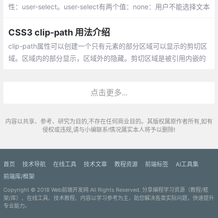
性：user-select。user-select有两个值：none：用户不能选择文本
，text：用户可以选择文本
CSS3 clip-path 用法介绍
clip-path属性可以创建一个只有元素的部分区域可以显示的剪切区
域。区域内的部分显示，区域外的隐藏。剪切区域是被引用内嵌的
URL定义的路径或者外部svg的路径，或者作为一个形状例如circle
().。clip-path属性代替了现在已经弃用的剪切 clip属性。
点击更多...
内容以共享、参考、研究为目的,不存在任何商业目的。其版权属原作者所有,如有
侵权或违规,请与小编联系!情况属实本人将予以删除!
首页
技术导航
在线工具
技术文章
教程资源
前端标签
AI工具集
前端库/框架