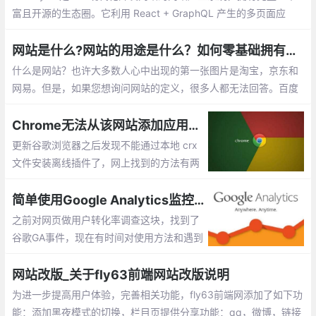
富且开源的生态圈。它利用 React + GraphQL 产生的多页面应
用，让前端工程师，编辑，用户都感到满意。就让我们一步步地探
索这个系统吧。 GatsbyJS 是一个拥有超过 2万 Stars，3500 fork
网站是什么?网站的用途是什么？如何零基础拥有自己的网站？
s 的 React 网站生成系统。
什么是网站？也许大多数人心中出现的第一张图片是淘宝，京东和
网易。但是，如果您想询问网站的定义，很多人都无法回答。百度
百科全书定义了这样的网站： 网站是指利用HTML（标准通用标记
语言下的应用程序）等工具
Chrome无法从该网站添加应用，扩展程序和用户脚本
更新谷歌浏览器之后发现不能通过本地 crx
文件安装离线插件了，网上找到的方法有两
种 ：一个就是通过添加浏览器参数解决 但
是这个方法我尝试之后失败了 ，第二个方法
简单使用Google Analytics监控网站浏览行为
就是用工具安装，具体如何太麻烦了就没有
之前对网页做用户转化率调查这块，找到了
用
谷歌GA事件，现在有时间对使用方法和遇到
问题做个简单记录。官方文档其实也介绍的
比较清楚，可以查看官方文档。
网站改版_关于fly63前端网站改版说明
为进一步提高用户体验，完善相关功能，fly63前端网添加了如下功
能：添加黑夜模式的切换，栏目页提供分享功能：qq，微博，链接