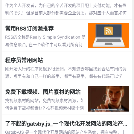
作为个人开发者，为自己的辛苦开发的项目配上支付功能，才有盈
利的盼头！但是目前大部分都需要企业资质，那对应个人而言如何
在网站、应用中接入支付功能呢？这里找了一些不需要企业资质的
第三方支付平台。
常用RSS订阅源推荐
RSS的全称是Really Simple Syndication 简
易信息聚合, 在一个软件中可以看到所有订
阅网址更新内容。没有RSS, 如果你要A B C
D网站信息, 需要一个个上去看看有没有更
程序员常用网站
新, 这样无疑很费时。
刚开始入行的程序员很多很迷惘，不知道去哪里找到合适有用的资
源，哪里有和自己一样的新手，哪里有高手，哪有有代码可以学
习。我将分享一些收藏多年且非常有价值的网站跟大家分享。
免费下载视频、图片素材的网站
找视频素材的网站，免费视频素材资源，如
何免费下载视频素材? 推荐视频素材哪个网
站好：videezy、pexels、splashbase 、fo
otage crate、monzoom、Wedistill、Maz
了不起的gatsby.js_一个现代化开发网站的网站产生系统
wai
GatsbyJS 是一个现代化开发网站的网站产生系统，拥有完整、丰