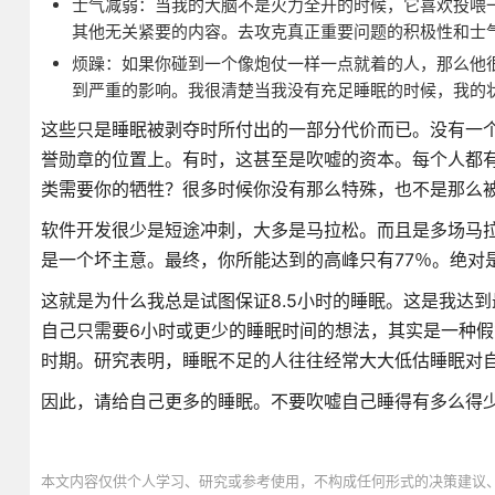
士气减弱：当我的大脑不是火力全开的时候，它喜欢投喂一
其他无关紧要的内容。去攻克真正重要问题的积极性和士
烦躁：如果你碰到一个像炮仗一样一点就着的人，那么他
到严重的影响。我很清楚当我没有充足睡眠的时候，我的
这些只是睡眠被剥夺时所付出的一部分代价而已。没有一
誉勋章的位置上。有时，这甚至是吹嘘的资本。每个人都
类需要你的牺牲？很多时候你没有那么特殊，也不是那么
软件开发很少是短途冲刺，大多是马拉松。而且是多场马拉
是一个坏主意。最终，你所能达到的高峰只有77％。绝对
这就是为什么我总是试图保证8.5小时的睡眠。这是我达
自己只需要6小时或更少的睡眠时间的想法，其实是一种
时期。研究表明，睡眠不足的人往往经常大大低估睡眠对
因此，请给自己更多的睡眠。不要吹嘘自己睡得有多么得
本文内容仅供个人学习、研究或参考使用，不构成任何形式的决策建议