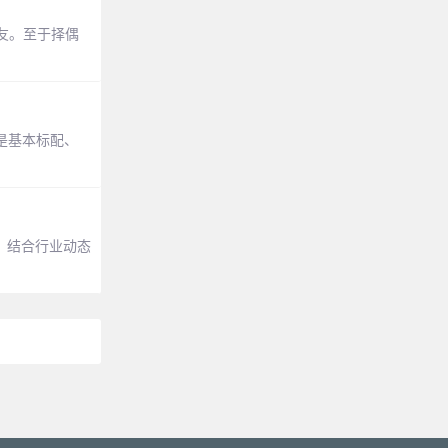
友。至于择偶
是基本标配、
。结合行业动态