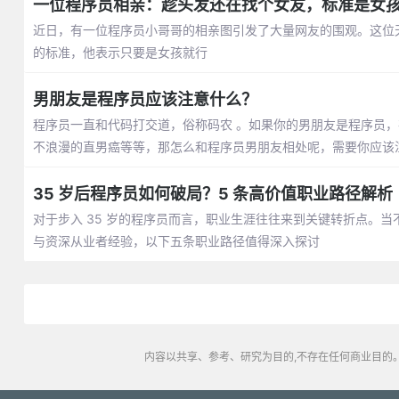
一位程序员相亲：趁头发还在找个女友，标准是女
近日，有一位程序员小哥哥的相亲图引发了大量网友的围观。这位
的标准，他表示只要是女孩就行
男朋友是程序员应该注意什么？
程序员一直和代码打交道，俗称码农 。如果你的男朋友是程序员
不浪漫的直男癌等等，那怎么和程序员男朋友相处呢，需要你应该
35 岁后程序员如何破局？5 条高价值职业路径解析
对于步入 35 岁的程序员而言，职业生涯往往来到关键转折点。
与资深从业者经验，以下五条职业路径值得深入探讨
内容以共享、参考、研究为目的,不存在任何商业目的。