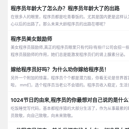
程序员年龄大了怎么办？程序员年龄大了的出路
在很多人的眼里，程序员都是吃青春饭的。尤其是国内更是这样认
心以后的出路了。那么未来大龄程序员的出路在哪呢？
程序员美女鼓励师
美女程序员鼓励师,真正的程序员眼里只有代码!有些IT公司会招一
程序员鼓励师的作用，她们总是能激发程序员们的肾上腺素分泌。
嫁给程序员好吗？为什么劝你嫁给程序员！
另外一个附加的惊喜，程序员个个都是潜力股，你看无论是世界首
啦， mm们，选个程序员当老公不会错的。程序员收入稳定，生活
1024节日的由来,程序员的你最想对自己说的是什么
吃饭睡觉写代码，基本都程序猿的大部分生活了，作为从事最累的职业
员致敬，向自己致敬，向未来致敬。