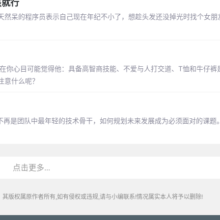
孩就行
天然呆的程序员表示自己现在年纪不小了，想趁头发还没掉光时找个女朋
，在你心目可能觉得他：具备高智商技能、不爱与人打交道、T恤和牛仔裤
注意什么呢？
当不再是团队中最年轻的技术骨干，如何规划未来发展成为必须面对的课题
点击更多...
其版权属原作者所有,如有侵权或违规,请与小编联系!情况属实本人将予以删除!