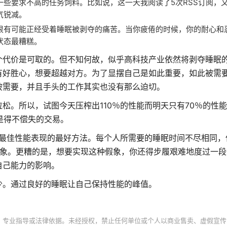
些要求不高的任务饲料。比如说，这一天我阅读了5次RSS订阅，
气锐减。
很有可能正经受着睡眠被剥夺的痛苦。当你疲倦的时候，你的耐心和
状态最糟糕。
个代价是可取的。但不知何故，似乎高科技产业依然将剥夺睡眠
有好胜心，想要超越对方。为了显摆自己是如此重要，如此被需
被需要，并且手头的工作其实也没有那么迫切。
松。所以，试图今天压榨出110％的性能而明天只有70％的性
是得不偿失的交易。
到最佳性能表现的最好方法。每个人所需要的睡眠时间不尽相同，
假象。更糟的是，想要实现这种假象，你还得步履艰难地度过一段
自己能力的影响。
少。通过良好的睡眠让自己保持性能的峰值。
、专业指导或法律依据。未经授权，禁止任何单位或个人以商业售卖、虚假宣传