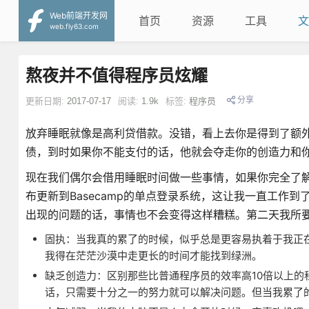
Web前端开发网
首页
资源
工具
文
web.fly63.com
熬夜并不值得程序员炫耀
分享
更新日期:
2017-07-17
阅读:
1.9k
标签:
程序员
放弃睡眠就像是高利贷借款。没错，看上去你是得到了额
债，到时如果你不能支付的话，他就会夺走你的创造力和
现在我们偶尔会借用睡眠时间做一些事情，如果你完全了
布更新到Basecamp的单点登录系统，这让我一直工作到
出现的问题的话，事情也不会变得这样糟糕。第二天我所
固执：当我真的累了的时候，似乎总是更容易执着于我正
我得在茫茫沙漠中走更长的时间才能找到绿洲。
缺乏创造力：区别那些比普通程序员的效率高10倍以上的
话，只需要十分之一的努力就可以解决问题。但当我累了