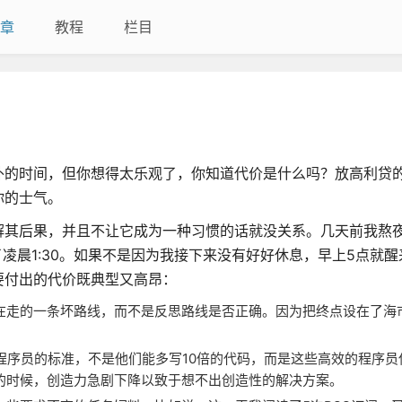
章
教程
栏目
外的时间，但你想得太乐观了，你知道代价是什么吗？放高利贷
你的士气。
解其后果，并且不让它成为一种习惯的话就没关系。几天前我熬
了凌晨1:30。如果不是因为我接下来没有好好休息，早上5点就
要付出的代价既典型又高昂：
在走的一条坏路线，而不是反思路线是否正确。因为把终点设在了海
程序员的标准，不是他们能多写10倍的代码，而是这些高效的程序员
的时候，创造力急剧下降以致于想不出创造性的解决方案。