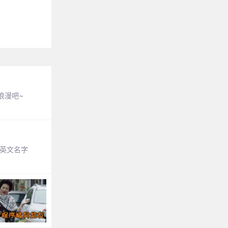
浪漫吧~
英文名字