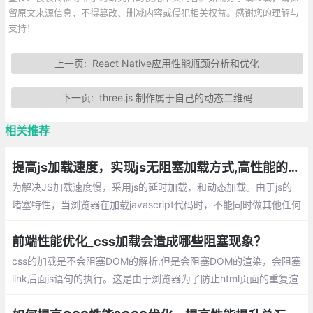
留原文来源信息，不得篡改、删减内容或侵犯相关权益。感谢您的理解与
支持！
上一页:
React Native应用性能瓶颈分析和优化
下一页:
three.js 制作属于自己的动态二维码
相关推荐
提高js加载速度，实现js无阻塞加载方式,高性能的加载执行JavaScript
为解决JS加载速度慢，采用js的延时加载，和动态加载。由于js的
堵塞特性，当浏览器在加载javascript代码时，不能同时做其他任何
事情，如果javascript执行时间越久，浏览器等待响应的时间就越
久。
前端性能优化_css加载会造成哪些阻塞现象？
css的加载是不会阻塞DOM的解析,但是会阻塞DOM的渲染，会阻塞
link后面js语句的执行。这是由于浏览器为了防止html页面的重复渲
染而降低性能，所以浏览器只会在加载的时候去解析dom树，然后