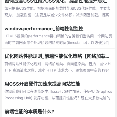
等在css加载完成之后才进行dom的渲染以及执行后面的js语句。
如何提高CSS性能?CSS优化、提高性能提升总汇
如何提高CSS性能，根据页面的加载性能和
CSS代码性能，主要表现为： 加载性能
（主要是从减少文件体积，减少阻塞加载，
提高并发方面入手），选择器性能，渲染性
window.performance_前端性能监控
能，可维护性。
HTML5提供的performance接口精确的告诉我们当访问一个网站页
面时当前网页每个处理阶段的精确时间(timestamp)，以方便我们
进行前端分析
优化网站性能规则_前端性能优化策略【网络加载、页面渲染】
前端网站性能优化规则：网络加载类、页面渲染类。包括：减少 H
TTP 资源请求次数、减小 HTTP 请求大小、避免页面中空的 href
和 src、合理设置 Etag 和 Last-Modified、使用可缓存的 AJAX、
减少 DOM 元素数量和深度等
用CSS开启硬件加速来提高网站性能
你知道我们可以在浏览器中用css开启硬件加速，使GPU (Graphics
Processing Unit) 发挥功能，从而提升性能吗？现在大多数电脑的
显卡都支持硬件加速。鉴于此，我们可以发挥GPU的力量，从而使
我们的网站或应用表现的更为流畅。
前端性能的本质是什么?