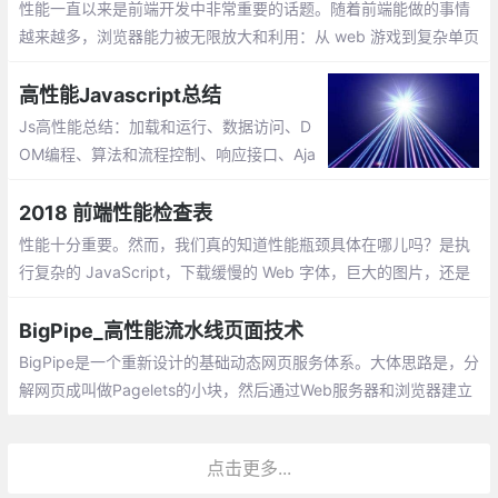
性能一直以来是前端开发中非常重要的话题。随着前端能做的事情
越来越多，浏览器能力被无限放大和利用：从 web 游戏到复杂单页
面应用，从 NodeJS 服务到 web VR/AR 和数据可视化，前端工程
师总是在突破极限
高性能Javascript总结
Js高性能总结：加载和运行、数据访问、D
OM编程、算法和流程控制、响应接口、Aja
x 异步JavaScript和XML、编程实践...
2018 前端性能检查表
性能十分重要。然而，我们真的知道性能瓶颈具体在哪儿吗？是执
行复杂的 JavaScript，下载缓慢的 Web 字体，巨大的图片，还是
卡顿的渲染？研究摇树（Tree Shaking），作用域提升（Scope H
oisting）
BigPipe_高性能流水线页面技术
BigPipe是一个重新设计的基础动态网页服务体系。大体思路是，分
解网页成叫做Pagelets的小块，然后通过Web服务器和浏览器建立
管道并管理他们在不同阶段的运行。这是类似于大多数现代微处理
器的流水线执行过程：多重指令管线通过不同的处理器执行单元，
点击更多...
以达到性能的最佳。