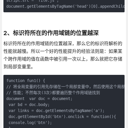
script.src = 'file.js';

document.getElementsByTagName('head')[0].appendChild(
2、标识符所在的作用域链的位置越深
标识符所在的作用域链的位置越深，那么它的标识符解析的
性能就越慢。所以一个好的性能提升的经验法则是：如果某
个跨作用域的值在函数中被引用一次以上，那么就把它存储
到局部变量里。
function fun1() {  

// 将全局变量的引用先存储在一个局部变量中，然后使用这个局部变量代
// 性能；不然每次(3次)都要遍历整个作用域链找到

document  var doc = document;   

 var bd = doc.body;  

 var links = doc.getElementsByTagName('a');  

 doc.getElementById('btn').onclick = function(){   

 console.log('btn');  
