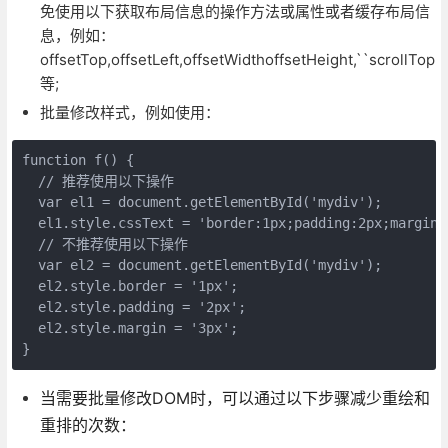
免使用以下获取布局信息的操作方法或属性或者缓存布局信
息，例如：
offsetTop,offsetLeft,offsetWidthoffsetHeight,``scrollTop,s
等;
批量修改样式，例如使用：
function f() {  

  // 推荐使用以下操作  

  var el1 = document.getElementById('mydiv');  

  el1.style.cssText = 'border:1px;padding:2px;margin:3
  // 不推荐使用以下操作  

  var el2 = document.getElementById('mydiv');  

  el2.style.border = '1px';  

  el2.style.padding = '2px';  

  el2.style.margin = '3px';

当需要批量修改DOM时，可以通过以下步骤减少重绘和
重排的次数：