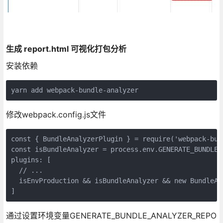
生成 report.html 可视化打包分析
安装依赖
yarn add webpack-bundle-analyzer
修改webpack.config.js文件
const { BundleAnalyzerPlugin } = require('webpack-bund
const isBundleAnalyzer = process.env.GENERATE_BUNDLE_
plugins: [

  // ...

  isEnvProduction && isBundleAnalyzer && new BundleAna
]
通过设置环境变量GENERATE_BUNDLE_ANALYZER_REPO