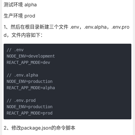
测试环境 alpha
生产环境 prod
1、然后在根目录新建三个文件 .env，.env.alpha，.env.pro
d，文件内容如下：
// .env

NODE_ENV=development

REACT_APP_MODE=dev

// .env.alpha

NODE_ENV=production

REACT_APP_MODE=alpha

// .env.prod

NODE_ENV=production

REACT_APP_MODE=prod
2、修改package.json的命令脚本