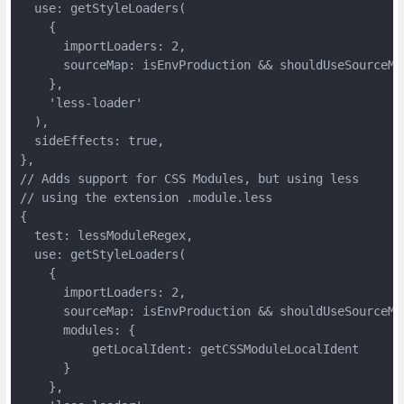
  use: getStyleLoaders(

    {

      importLoaders: 2,

      sourceMap: isEnvProduction && shouldUseSourceMap
    },

    'less-loader'

  ),

  sideEffects: true,

},

// Adds support for CSS Modules, but using less

// using the extension .module.less

{

  test: lessModuleRegex,

  use: getStyleLoaders(

    {

      importLoaders: 2,

      sourceMap: isEnvProduction && shouldUseSourceMap
      modules: {

          getLocalIdent: getCSSModuleLocalIdent

      }

    },
