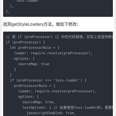
    'less-loader'

  ),

},
找到getStyleLoaders方法，做如下修改：
// 将 if (preProcessor) {} 中的代码替换，实际上就是判断是`l
if (preProcessor) {

  let preProcessorRule = {

    loader: require.resolve(preProcessor),

    options: {

      sourceMap: true

    }

  }

  if (preProcessor === 'less-loader') {

    preProcessorRule = {

      loader: require.resolve(preProcessor),

      options: {

        sourceMap: true,

        lessOptions: { // 如果使用less-loader@5，需要移
          javascriptEnabled: true,
