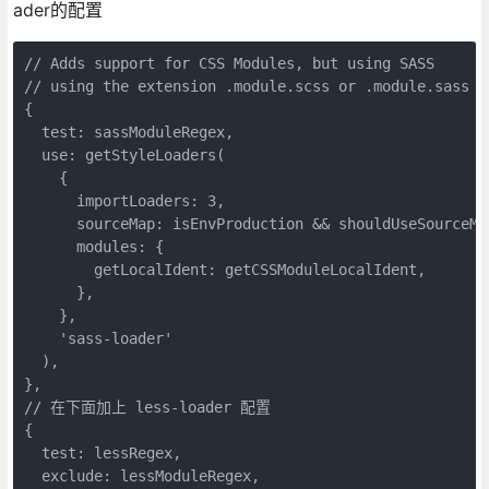
ader的配置
// Adds support for CSS Modules, but using SASS

// using the extension .module.scss or .module.sass

{

  test: sassModuleRegex,

  use: getStyleLoaders(

    {

      importLoaders: 3,

      sourceMap: isEnvProduction && shouldUseSourceMap
      modules: {

        getLocalIdent: getCSSModuleLocalIdent,

      },

    },

    'sass-loader'

  ),

},

// 在下面加上 less-loader 配置

{

  test: lessRegex,

  exclude: lessModuleRegex,
