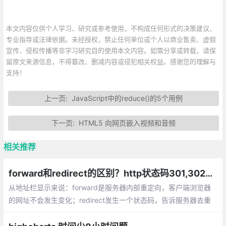
本文内容仅供个人学习、研究或参考使用，不构成任何形式的决策建议、
专业指导或法律依据。未经授权，禁止任何单位或个人以商业售卖、虚假
宣传、侵权传播等非学习研究目的使用本文内容。如需分享或转载，请保
留原文来源信息，不得篡改、删减内容或侵犯相关权益。感谢您的理解与
支持！
上一页:
JavaScript中的reduce()的5个用例
下一页:
HTML5 向网页嵌入视频和音频
相关推荐
forward和redirect的区别？http状态码301,302分别代表什么？
从地址栏显示来说：forward是服务器内部重定向，客户端浏览器
的网址不会发生变化；redirect发生一个状态码，告诉服务器去重
新请求那个网址，显示的的新的网址数据共享：forward使用的是
同一个request