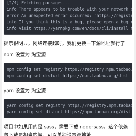
[2/4] Fetching packages...

info There appears to be trouble with your network con
error An unexpected error occurred: "https://registry
info If you think this is a bug, please open a bug re
info Visit https://yarnpkg.com/en/docs/cli/install fo
提示很明显，网络连接超时，我们更换一下源地址就行了
npm 设置为 淘宝源
npm config set registry https://registry.npm.taobao.or
npm config set disturl https://npm.taobao.org/dist
yarn 设置为 淘宝源
yarn config set registry https://registry.npm.taobao.o
yarn config set disturl https://npm.taobao.org/dist -
项目中如果用的是 sass，需要下载 node-sass，这个依赖
包下载是相当的慢，可以单独设置源地址