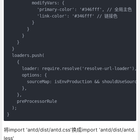
          modifyVars: {

            'primary-color': '#346fff', // 全局主色

            'link-color': '#346fff' // 链接色

          }

        }

      }

    }

  }

  loaders.push(

    {

      loader: require.resolve('resolve-url-loader'),

      options: {

        sourceMap: isEnvProduction && shouldUseSourceM
      },

    },

    preProcessorRule

  );

}
将import 'antd/dist/antd.css'换成import 'antd/dist/antd.
less'