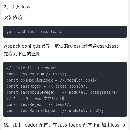
2、引入 less
安装依赖
yarn add less less-loader
wepack.config.js配置，默认的rules已经包含css和sass，
先找到下面的正则
// style files regexes

const cssRegex = /\.css$/;

const cssModuleRegex = /\.module\.css$/;

const sassRegex = /\.(scss|sass)$/;

const sassModuleRegex = /\.module\.(scss|sass)$/;

// 加上匹配 less 文件的正则

const lessRegex = /\.less$/;

const lessModuleRegex = /\.module\.less$/;
然后加上 loader 配置，在sass-loader配置下面加上less-lo