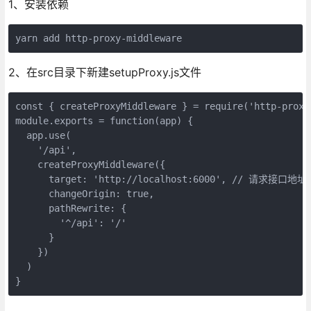
1、安装依赖
yarn add http-proxy-middleware
2、在src目录下新建setupProxy.js文件
const { createProxyMiddleware } = require('http-proxy-
module.exports = function(app) {

  app.use(

    '/api',

    createProxyMiddleware({

      target: 'http://localhost:6000', // 请求接口地址

      changeOrigin: true,

      pathRewrite: {

        '^/api': '/'

      }

    })

  )

}