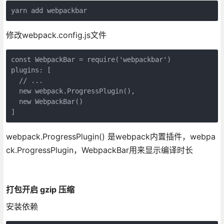
yarn add webpackbar
修改webpack.config.js文件
const WebpackBar = require('webpackbar')

plugins: [

  // ...

  new webpack.ProgressPlugin(),

  new WebpackBar()

]
webpack.ProgressPlugin() 是webpack内置插件，webpa
ck.ProgressPlugin，WebpackBar用来显示编译时长
打包开启 gzip 压缩
安装依赖