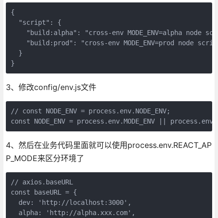
{

  "script": {

    "build:alpha": "cross-env MODE_ENV=alpha node scri
    "build:prod": "cross-env MODE_ENV=prod node script
  }

}
3、修改config/env.js文件
// const NODE_ENV = process.env.NODE_ENV;

const NODE_ENV = process.env.MODE_ENV || process.env.
4、然后在业务代码里面就可以使用process.env.REACT_AP
P_MODE来区分环境了
// axios.baseURL

const baseURL = {

  dev: 'http://localhost:3000',

  alpha: 'http://alpha.xxx.com',
