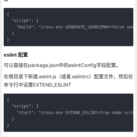
{

  "script": {

    "build": "cross-env GENERATE_SOURCEMAP=false node 
  }

}
eslint 配置
可以直接在package.json中的eslintConfig字段配置。
在根目录下新建.eslint.js（或者.eslintrc）配置文件，然后在
命令行中设置EXTEND_ESLINT
{

  "script": {

    "start": "cross-env EXTEND_ESLINT=true node script
  }

}