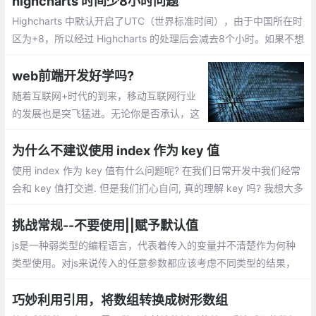
highcharts 时间少8小时问题
Highcharts 中默认开启了UTC（世界标准时间），由于中国所在时
区为+8，所以经过 Highcharts 的处理后会减去8个小时。如果不想
使用 UTC，有2种方法可供使用：
web前端开发好学吗?
随着互联网+时代的到来，移动互联网行业
的发展也是突飞猛进。无论你是否承认，这
个时代已经被网页所包围了,这所有一切，都
是前端工程师的杰作。今天给大家聊的就是
为什么不建议使用 index 作为 key 值
\"前端真的好学吗？\"
使用 index 作为 key 值有什么问题呢? 在我们日常开发中我们经常
会和 key 值打交道. 但是我们扪心自问, 真的理解 key 吗? 我想大多
数朋友可能会有些许犹豫.
挑战常规--不要使用||赋予默认值
js是一种弱类型的编程语言，代表着传入的变量并不清楚作为何种
类型使用。对js来说传入的任意参数都应该考虑不同类型的结果，
而不是单单考虑一种情况。若传入0、false等，||所要实现默认值的
功能完全错误的
巧妙利用引用，将数组转换成树形数组