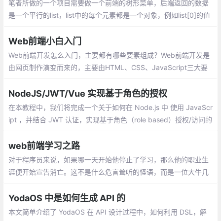
笔者所做的一个项目需要做一个前端的树形菜单，后端返回的数据
是一个平行的list，list中的每个元素都是一个对象，例如list[0]的值
为{id: 1, fid: 0, name: 一级菜单}，每个元素都指定了父元素，生成
的菜单可以无限级嵌套
Web前端小白入门
Web前端开发怎么入门，主要都有哪些要素组成？Web前端开发是
由网页制作演变而来的，主要由HTML、CSS、JavaScript三大要
素组成。专业的Web前端开发入门知识也一定会包含这些内容，下
面就给大家简单介绍一下。
NodeJS/JWT/Vue 实现基于角色的授权
在本教程中，我们将完成一个关于如何在 Node.js 中 使用 JavaScr
ipt ，并结合 JWT 认证，实现基于角色（role based）授权/访问的
简单例子。作为例子的 API 只有三个路由，以演示认证和基于角色
的授权
web前端学习之路
对于程序员来说，如果哪一天开始他停止了学习，那么他的职业生
涯便开始宣告消亡。这不是什么危言耸听的怪语，而是一位大牛几
年前告诉我的，他的信条。
YodaOS 中是如何生成 API 的
本文简单介绍了 YodaOS 在 API 设计过程中，如何利用 DSL，解