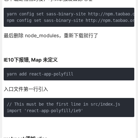
yarn config set sass-binary-site http://npm.taobao.org
npm config set sass-binary-site http://npm.taobao.org
最后删除 node_modules，重新下载就行了
IE10下报错, Map 未定义
yarn add react-app-polyfill
入口文件第一行引入
// This must be the first line in src/index.js

import 'react-app-polyfill/ie9'