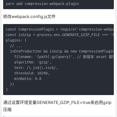
yarn add compression-webpack-plugin
修改webpack.config.js文件
const CompressionPlugin = require('compression-webpack
const isGzip = process.env.GENERATE_GZIP_FILE === 'tru
plugins: [

  // ...

  isEnvProduction && isGzip && new CompressionPlugin({
    filename: '[path].gz[query]', // 新版本 asset 属
    algorithm: 'gzip',

    test: /\.js$|\.css$/,

    threshold: 10240,

    minRatio: 0.8

  })

]
通过设置环境变量GENERATE_GZIP_FILE=true来启用gzip
压缩