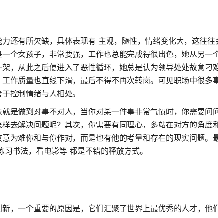
力还有所欠缺，具体表现有 主观，随性，情绪变化大，这往往
是一个女孩子，非常要强，工作也总能完成得很出色，她从另一
一架，从此之后便进入了恶性循环，她总是认为领导处处故意刁
，工作质量也直线下滑，最后不得不再次转岗。可见职场中很多
善于控制情绪与人相处。
法就是做到对事不对人，当你对某一件事非常气愤时，你需要问
怎样去解决问题呢？其次，你需要有同理心，多站在对方的角度
故意为难你和与你作对，而是也有他的考量和存在的现实问题。
练习书法，看电影等 都是不错的释放方式。
创新，一个重要的原因是，它们汇聚了世界上最优秀的人才，他