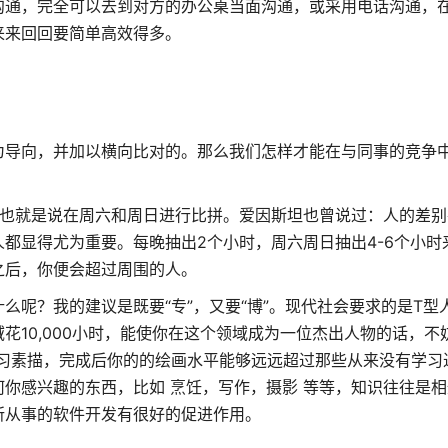
沟通，完全可以去到对方的办公桌当面沟通，或采用电话沟通，
来来回回要简单高效得多。
为导向，并加以横向比对的。那么我们怎样才能在与同事的竞争
 Sunday，也就是说在周六和周日进行比拼。爱因斯坦也曾说过：人的
都显得尤为重要。每晚抽出2个小时，周六周日抽出4-6个小时
之后，你便会超过周围的人。
么呢？我的建议是既要“专”，又要“博”。现代社会要求的是T型
花10,000小时，能使你在这个领域成为一位杰出人物的话，不
时学习素描，完成后你的的绘画水平能够远远超过那些从来没有学习
你感兴趣的东西，比如 烹饪，写作，摄影 等等，知识往往是
所从事的软件开发有很好的促进作用。