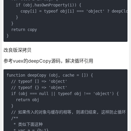
    if (obj.hasOwnProperty(i)) {

      copy[i] = typeof obj[i] === 'object' ? deepClone
    }

  }

  return copy

改良版深拷贝
参考vuex的deepCopy源码，解决循环引用
function deepCopy (obj, cache = []) {

  // typeof [] => 'object'

  // typeof {} => 'object'

  if (obj === null || typeof obj !== 'object') {

    return obj

  }

  // 如果传入的对象与缓存的相等, 则递归结束, 这样防止循环

  /**

   * 类似下面这种

   * var a = {b:1}
