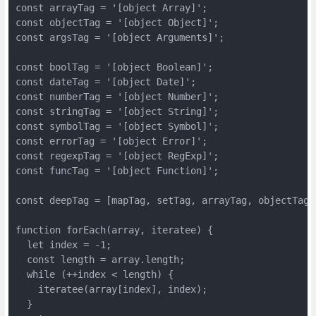
const arrayTag = '[object Array]';

const objectTag = '[object Object]';

const argsTag = '[object Arguments]';

const boolTag = '[object Boolean]';

const dateTag = '[object Date]';

const numberTag = '[object Number]';

const stringTag = '[object String]';

const symbolTag = '[object Symbol]';

const errorTag = '[object Error]';

const regexpTag = '[object RegExp]';

const funcTag = '[object Function]';

const deepTag = [mapTag, setTag, arrayTag, objectTag, 
function forEach(array, iteratee) {

  let index = -1;

  const length = array.length;

  while (++index < length) {

    iteratee(array[index], index);

  }
