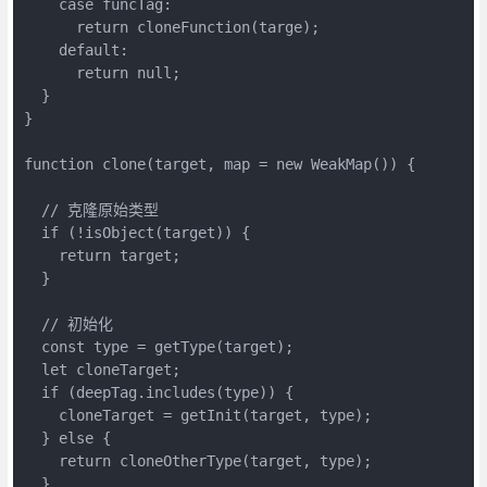
    case funcTag:

      return cloneFunction(targe);

    default:

      return null;

  }

}

function clone(target, map = new WeakMap()) {

  // 克隆原始类型

  if (!isObject(target)) {

    return target;

  }

  // 初始化

  const type = getType(target);

  let cloneTarget;

  if (deepTag.includes(type)) {

    cloneTarget = getInit(target, type);

  } else {

    return cloneOtherType(target, type);

  }
