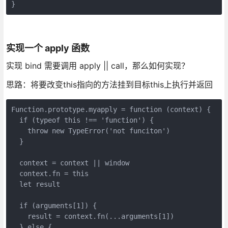
实现一个 apply 函数
实现 bind 需要调用 apply || call，那么如何实现？
思路：将要改变this指向的方法挂到目标this上执行并返回
Function.prototype.myapply = function (context) {

  if (typeof this !== 'function') {

    throw new TypeError('not funciton')

  }

  context = context || window

  context.fn = this

  let result

  if (arguments[1]) {

    result = context.fn(...arguments[1])

  } else {
