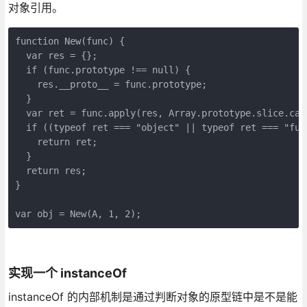
对象引用。
function New(func) {

  var res = {};

  if (func.prototype !== null) {

    res.__proto__ = func.prototype;

  }

  var ret = func.apply(res, Array.prototype.slice.call
  if ((typeof ret === "object" || typeof ret === "fun
    return ret;

  }

  return res;

}

实现一个 instanceOf
instanceOf 的内部机制是通过判断对象的原型链中是不是能