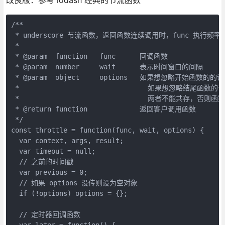
/**

 * underscore 节流函数，返回函数连续调用时，func 执行频率限定
 *

 * @param  function   func      回调函数

 * @param  number     wait      表示时间窗口的间隔

 * @param  object     options   如果想忽略开始函数的的调用
 *                                如果想忽略结尾函数的调用
 *                                两者不能共存，否则函
 * @return function             返回客户调用函数

 */

const throttle = function(func, wait, options) {

  var context, args, result;

  var timeout = null;

  // 之前的时间戳

  var previous = 0;

  // 如果 options 没传则设为空对象

  if (!options) options = {};

  // 定时器回调函数

  var later = function() {
