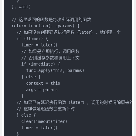
    }

  }, wait)

  // 这里返回的函数是每次实际调用的函数

  return function(...params) {

    // 如果没有创建延迟执行函数（later），就创建一个

    if (!timer) {

      timer = later()

      // 如果是立即执行，调用函数

      // 否则缓存参数和调用上下文

      if (immediate) {

        func.apply(this, params)

      } else {

        context = this

        args = params

      }

    // 如果已有延迟执行函数（later），调用的时候清除原来的
    // 这样做延迟函数会重新计时

    } else {

      clearTimeout(timer)

      timer = later()

    }
