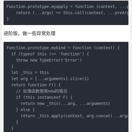
Function.prototype.myapply = function (context, ...pre
    return (...args) => this.call(context, ...preArgs,
进阶版，做一些异常处理
Function.prototype.mybind = function (context) {

  if (typeof this !== 'function') {

    throw new TypeError('Error')

  }

  let _this = this

  let arg = [...arguments].slice(1)

  return function F() {

    // 处理函数使用new的情况

    if (this instanceof F) {

      return new _this(...arg, ...arguments)

    } else {

      return _this.apply(context, arg.concat(...argume
    }

  }
