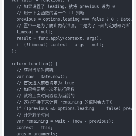
    // 如果设置了 leading，就将 previous 设为 0

    // 用于下面函数的第一个 if 判断

    previous = options.leading === false ? 0 : Date.no
    // 置空一是为了防止内存泄漏，二是为了下面的定时器判断

    timeout = null;

    result = func.apply(context, args);

    if (!timeout) context = args = null;

  };

  return function() {

    // 获得当前时间戳

    var now = Date.now();

    // 首次进入前者肯定为 true

    // 如果需要第一次不执行函数

    // 就将上次时间戳设为当前的

    // 这样在接下来计算 remaining 的值时会大于0

    if (!previous && options.leading === false) previo
    // 计算剩余时间

    var remaining = wait - (now - previous);

    context = this;

    args = arguments;
