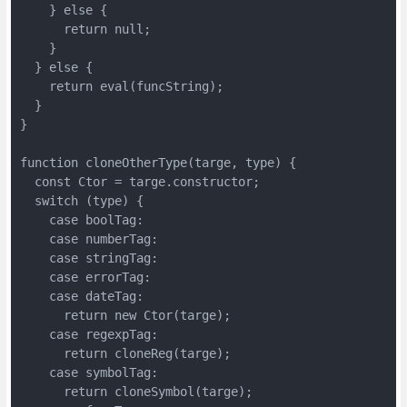
    } else {

      return null;

    }

  } else {

    return eval(funcString);

  }

}

function cloneOtherType(targe, type) {

  const Ctor = targe.constructor;

  switch (type) {

    case boolTag:

    case numberTag:

    case stringTag:

    case errorTag:

    case dateTag:

      return new Ctor(targe);

    case regexpTag:

      return cloneReg(targe);

    case symbolTag:

      return cloneSymbol(targe);
