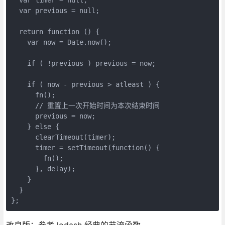
  var previous = null;

  return function () {

    var now = Date.now();

    if ( !previous ) previous = now;

    if ( now - previous > atleast ) {

      fn();

      // 重置上一次开始时间为本次结束时间

      previous = now;

    } else {

      clearTimeout(timer);

      timer = setTimeout(function() {

        fn();

      }, delay);

    }

  }

改良版：参考 lodash 经典的节流函数