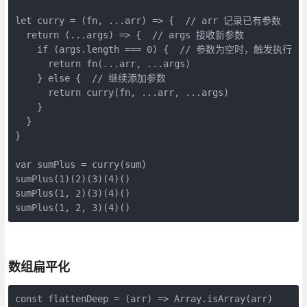
let curry = (fn, ...arr) => {  // arr 记录已有参数

  return (...args) => {  // args 接收新参数

    if (args.length === 0) {  // 参数为空时，触发执行

      return fn(...arr, ...args)

    } else {  // 继续添加参数

      return curry(fn, ...arr, ...args)

    }

  }

}

var sumPlus = curry(sum)

sumPlus(1)(2)(3)(4)()

sumPlus(1, 2)(3)(4)()

数组扁平化
const flattenDeep = (arr) => Array.isArray(arr)
