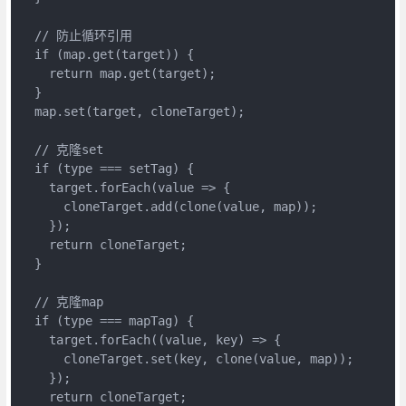
  // 防止循环引用

  if (map.get(target)) {

    return map.get(target);

  }

  map.set(target, cloneTarget);

  // 克隆set

  if (type === setTag) {

    target.forEach(value => {

      cloneTarget.add(clone(value, map));

    });

    return cloneTarget;

  }

  // 克隆map

  if (type === mapTag) {

    target.forEach((value, key) => {

      cloneTarget.set(key, clone(value, map));

    });

    return cloneTarget;
