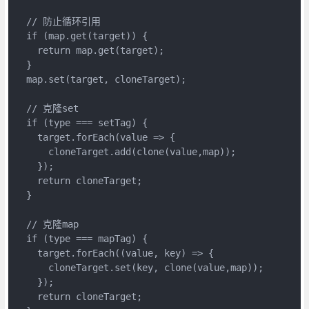
  // 防止循环引用

  if (map.get(target)) {

    return map.get(target);

  }

  map.set(target, cloneTarget);

  // 克隆set

  if (type === setTag) {

    target.forEach(value => {

      cloneTarget.add(clone(value,map));

    });

    return cloneTarget;

  }

  // 克隆map

  if (type === mapTag) {

    target.forEach((value, key) => {

      cloneTarget.set(key, clone(value,map));

    });

    return cloneTarget;
