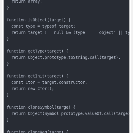
  return array;

}

function isObject(target) {

  const type = typeof target;

  return target !== null && (type === 'object' || type
}

function getType(target) {

  return Object.prototype.toString.call(target);

}

function getInit(target) {

  const Ctor = target.constructor;

  return new Ctor();

}

function cloneSymbol(targe) {

  return Object(Symbol.prototype.valueOf.call(targe));
}

function cloneReg(targe) {
