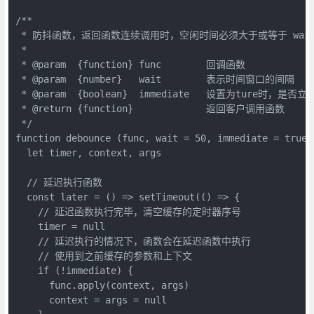
/**

 * 防抖函数，返回函数连续调用时，空闲时间必须大于或等于 wait，
 *

 * @param  {function} func        回调函数

 * @param  {number}   wait        表示时间窗口的间隔

 * @param  {boolean}  immediate   设置为ture时，是否
 * @return {function}             返回客户调用函数

 */

function debounce (func, wait = 50, immediate = true) 
  let timer, context, args

  // 延迟执行函数

  const later = () => setTimeout(() => {

    // 延迟函数执行完毕，清空缓存的定时器序号

    timer = null

    // 延迟执行的情况下，函数会在延迟函数中执行

    // 使用到之前缓存的参数和上下文

    if (!immediate) {

      func.apply(context, args)

      context = args = null
