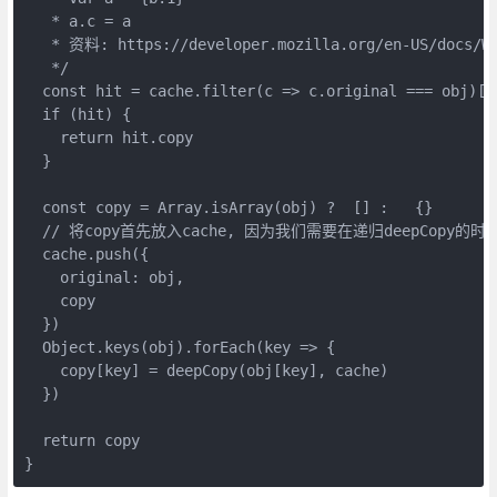
   * a.c = a

   * 资料: https://developer.mozilla.org/en-US/docs/Web
   */

  const hit = cache.filter(c => c.original === obj)[0]
  if (hit) {

    return hit.copy

  }

  const copy = Array.isArray(obj) ?  [] :   {}

  // 将copy首先放入cache, 因为我们需要在递归deepCopy的时
  cache.push({

    original: obj,

    copy

  })

  Object.keys(obj).forEach(key => {

    copy[key] = deepCopy(obj[key], cache)

  })

  return copy
