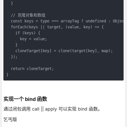
  }

  // 克隆对象和数组

  const keys = type === arrayTag ? undefined : Object.
  forEach(keys || target, (value, key) => {

    if (keys) {

      key = value;

    }

    cloneTarget[key] = clone(target[key], map);

  });

  return cloneTarget;

实现一个 bind 函数
通过闭包调用 call || apply 可以实现 bind 函数。
乞丐版