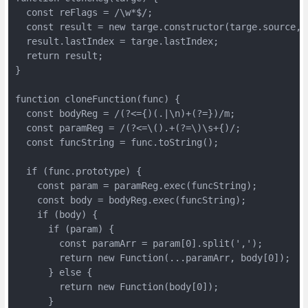
  const reFlags = /\w*$/;

  const result = new targe.constructor(targe.source, r
  result.lastIndex = targe.lastIndex;

  return result;

}

function cloneFunction(func) {

  const bodyReg = /(?<={)(.|\n)+(?=})/m;

  const paramReg = /(?<=\().+(?=\)\s+{)/;

  const funcString = func.toString();

  if (func.prototype) {

    const param = paramReg.exec(funcString);

    const body = bodyReg.exec(funcString);

    if (body) {

      if (param) {

        const paramArr = param[0].split(',');

        return new Function(...paramArr, body[0]);

      } else {

        return new Function(body[0]);

      }
