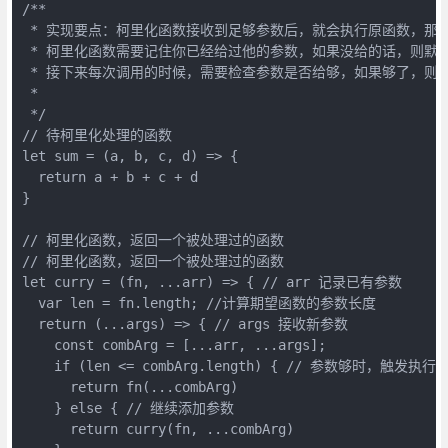
/**

 * 实现要点：柯里化函数接收到足够参数后，就会执行原函数，那
 * 柯里化函数需要记住你已经给过他的参数，如果没给的话，则默认
 * 接下来每次调用的时候，需要检查参数是否给够，如果够了，则执行
 * 

 */

// 待柯里化处理的函数

let sum = (a, b, c, d) => {

  return a + b + c + d

}

// 柯里化函数，返回一个被处理过的函数 

// 柯里化函数，返回一个被处理过的函数 

let curry = (fn, ...arr) => { // arr 记录已有参数

  var len = fn.length; //计算期望函数的参数长度

  return (...args) => { // args 接收新参数

    const combArg = [...arr, ...args];

    if (len <= combArg.length) { // 参数够时，触发执行

      return fn(...combArg)

    } else { // 继续添加参数

      return curry(fn, ...combArg)
