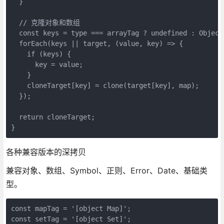
  }

  // 克隆对象和数组

  const keys = type === arrayTag ? undefined : Object.
  forEach(keys || target, (value, key) => {

    if (keys) {

      key = value;

    }

    cloneTarget[key] = clone(target[key], map);

  });

  return cloneTarget;

各种兼容版本的深拷贝
兼容对象、数组、Symbol、正则、Error、Date、基础类
型。
const mapTag = '[object Map]';

const setTag = '[object Set]';
