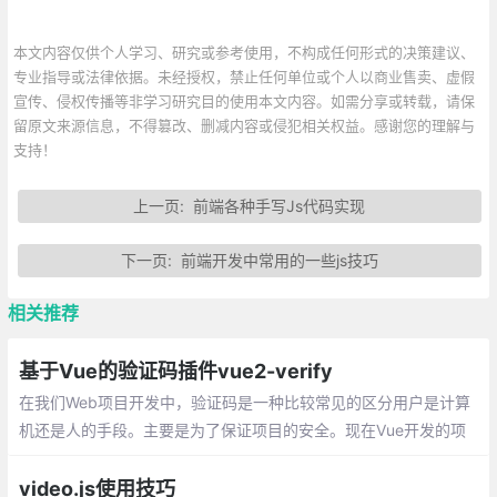
本文内容仅供个人学习、研究或参考使用，不构成任何形式的决策建议、
专业指导或法律依据。未经授权，禁止任何单位或个人以商业售卖、虚假
宣传、侵权传播等非学习研究目的使用本文内容。如需分享或转载，请保
留原文来源信息，不得篡改、删减内容或侵犯相关权益。感谢您的理解与
支持！
上一页:
前端各种手写Js代码实现
下一页:
前端开发中常用的一些js技巧
相关推荐
基于Vue的验证码插件vue2-verify
在我们Web项目开发中，验证码是一种比较常见的区分用户是计算
机还是人的手段。主要是为了保证项目的安全。现在Vue开发的项
目很多，基本都是前后端分离的。给大家推荐一个基于Vue比较好
用的验证码插件vue2-verify。但是大家要注意一点
video.js使用技巧