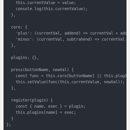
    this.currentValue = value;

    console.log(this.currentValue);

  },

  core: {

    'plus': (currentVal, addend) => currentVal + adden
    'minus': (currentVal, subtrahend) => currentVal - 
  },

  plugins: {},    

  press(buttonName, newVal) {

    const func = this.core[buttonName] || this.plugins
    this.setValue(func(this.currentValue, newVal));

  },

  register(plugin) {

    const { name, exec } = plugin;

    this.plugins[name] = exec;

  }

};
