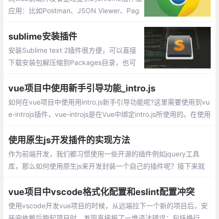
给大家介绍几款自己常用的插件。
应用：比如Postman、JSON Viewer、Pag
e Ruler 、ChromeADB 等等
sublime安装插件
安装Sublime text 2插件很方便，可以直接
下载安装包解压缩到Packages目录，也可
以安装package control组件，然后直接在
线安装
vue项目中使用新手引导功能_intro.js
如何在vue项目中使用用intro.js新手引导功能呢?这里需要使用到vu
e-introjs插件，vue-introjs是在Vue中绑定intro.js所使用的。在使用
vue-introjs前，需要先安装intro.js
使用原生js开发插件的实现方法
作为前端开发，我们都习惯使用一些开源的插件例如jquery工具
库，那么如何使用原生js来开发封装一个自己的插件呢？接下来就
看一下怎么去开发一个自己的js插件，先上代码
vue项目中vscode格式化配置和eslint配置冲突
使用vscode开发vue项目的时候，从远端拉下一个新的项目后，安
装完依赖后跑起项目时，发现直接报了一堆语法错误：包括换行、