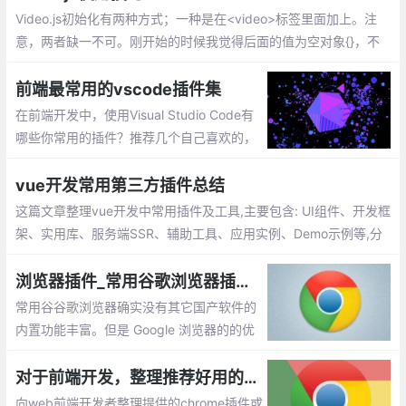
Video.js初始化有两种方式；一种是在<video>标签里面加上。注
意，两者缺一不可。刚开始的时候我觉得后面的值为空对象{}，不
放也行，导致播放器加载不出来，后来加上来就可以了。
前端最常用的vscode插件集
在前端开发中，使用Visual Studio Code有
哪些你常用的插件？推荐几个自己喜欢的，
不带链接，自己搜索安装吧。这些都是比较
实用、前端必备的插件集
vue开发常用第三方插件总结
这篇文章整理vue开发中常用插件及工具,主要包含: UI组件、开发框
架、实用库、服务端SSR、辅助工具、应用实例、Demo示例等,分
享给大家,希望对大家有所帮助
浏览器插件_常用谷歌浏览器插件推荐
常用谷谷歌浏览器确实没有其它国产软件的
内置功能丰富。但是 Google 浏览器的的优
点恰恰就体现在拥有超简约的界面，以及支
持众多强大好用的扩展程序，用户能够按照
对于前端开发，整理推荐好用的chrome插件或应用
自己的喜好去个性化定制浏览器。今天我就
向web前端开发者整理提供的chrome插件或