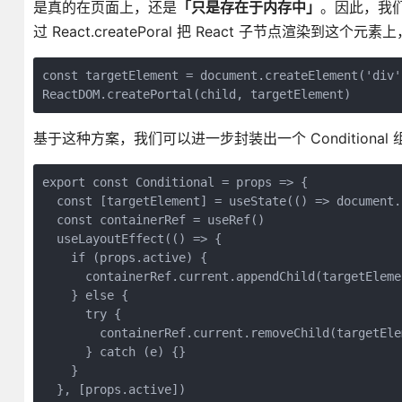
是真的在页面上，还是
「只是存在于内存中」
。因此，我们可
过 React.createPoral 把 React 子节点渲染到这个
const targetElement = document.createElement('div'
ReactDOM.createPortal(child, targetElement)
基于这种方案，我们可以进一步封装出一个 Condition
export const Conditional = props => {
  const [targetElement] = useState(() => document.
  const containerRef = useRef()
  useLayoutEffect(() => {
    if (props.active) {
      containerRef.current.appendChild(targetEleme
    } else {
      try {
        containerRef.current.removeChild(targetEle
      } catch (e) {}
    }
  }, [props.active])