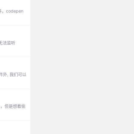
。codepen
无法监听
件外, 我们可以
择，但是想着偷