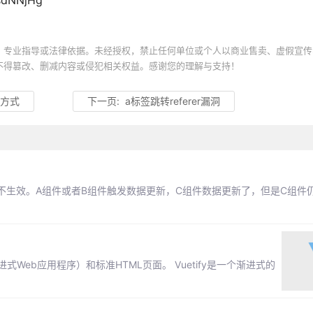
sdNNjHg
、专业指导或法律依据。未经授权，禁止任何单位或个人以商业售卖、虚假宣传
不得篡改、删减内容或侵犯相关权益。感谢您的理解与支持！
种方式
下一页:
a标签跳转referer漏洞
不生效。A组件或者B组件触发数据更新，C组件数据更新了，但是C组件
渐进式Web应用程序）和标准HTML页面。 Vuetify是一个渐进式的