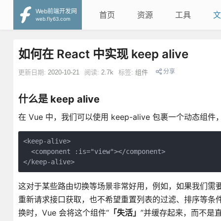
Web前端开发网
首页
资源
工具
文
web.fly63.com
如何在 React 中实现 keep alive
分享
更新日期:
2020-10-21
阅读:
2.7k
标签:
组件
什么是 keep alive
在 Vue 中，我们可以使用 keep-alive 包裹一个动态组
<keep-alive>
  <component :is="view"></component>
</keep-alive>
这对于某些路由切换等场景非常好用，例如，如果我们需
重新请求接口获取，也不希望重置列表的过滤、排序等条件，那
换时，Vue 会将这个组件“
「失活」
”并缓存起来，而不是