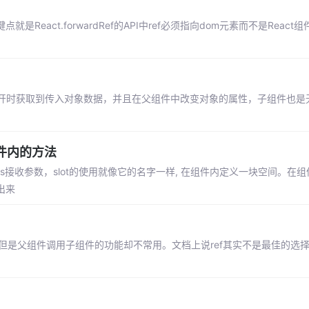
就是React.forwardRef的API中ref必须指向dom元素而不是React组件
次打开时获取到传入对象数据，并且在父组件中改变对象的属性，子组件也是
件内的方法
ps接收参数，slot的使用就像它的名字一样, 在组件内定义一块空间。在组
出来
递，但是父组件调用子组件的功能却不常用。文档上说ref其实不是最佳的选