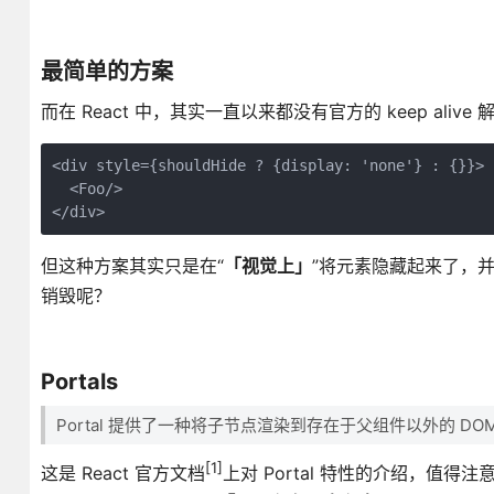
最简单的方案
而在 React 中，其实一直以来都没有官方的 keep alive
<div style={shouldHide ? {display: 'none'} : {}}>
  <Foo/>
</div>
但这种方案其实只是在“
「视觉上」
”将元素隐藏起来了，
销毁呢？
Portals
Portal 提供了一种将子节点渲染到存在于父组件以外的 D
[1]
这是 React 官方文档
上对 Portal 特性的介绍，值得