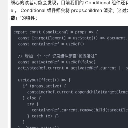
细心的读者可能会发现，目前我们的 Conditional 组件还有
e ， Conditional 组件都会将 props.child
载」
”的特性：
export const Conditional = props => {
  const [targetElement] = useState(() => document.
  const containerRef = useRef()
  // 增加一个 ref 记录组件是否“被激活过”
  const activatedRef = useRef(false)
  activatedRef.current = activatedRef.current || p
  useLayoutEffect(() => {
    if (props.active) {
      containerRef.current.appendChild(targetEleme
    } else {
      try {
        containerRef.current.removeChild(targetEle
      } catch (e) {}
    }