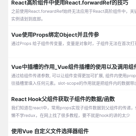
React高阶组件中使用React.forwardRef的技巧
之前使用React.forwardRef始终无法应用于React高阶组件中，关键点
实例请划到底部。
Vue使用Props绑定Object并且传参
通过Props 给子组件传变量，变量是对象时，子组件无法在首
Vue中插槽的作用_Vue组件插槽的使用以及调用组
通过给组件传递参数, 可以让组件变得更加可扩展, 组件内使用pro
往插槽里填入任何元素。slot-scope的作用就是把组件内的数据带
React Hook父组件获取子组件的数据/函数
我们知道在react中，常用props实现子组件数据到父组件的传
懒不学redux，在网上找了很多教程，要不就是hook的讲的太少
使用Vue 自定义文件选择器组件