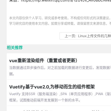
来自：https://mp.weixin.qq.com/s/1zUvJv_Av0BbcNW
本文内容仅供个人学习、研究或参考使用，不构成任何形式的决策建议
学习研究目的使用本文内容。如需分享或转载，请保留原文来源信息，
上一页:
Linux上传文件的几
相关推荐
vue重新渲染组件（重置或者更新）
当数据通过异步操作后，对之前加载的数据进行变更后，发现数据
据。
Vuetify基于vue2.0,为移动而生的组件框架
Vuetify 支持SSR（服务端渲染）,SPA（单页应用程序）,PWA（
框架，试图推动前端开发发展到一个新的水平。