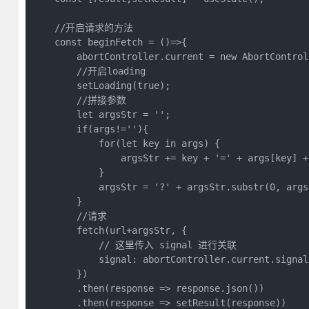
    //开启请求的方法

    const beginFetch = ()=>{

        abortController.current = new AbortControll
        //开启loading

        setLoading(true);

        //拼接参数

        let argsStr = '';

        if(args!=''){

            for(let key in args) {

                argsStr += key + '=' + args[key] + 
            }

            argsStr = '?' + argsStr.substr(0, args
        }

        //请求

        fetch(url+argsStr, {

            // 这里传入 signal 进行关联

            signal: abortController.current.signal,
        })

        .then(response => response.json())

        .then(response => setResult(response))
