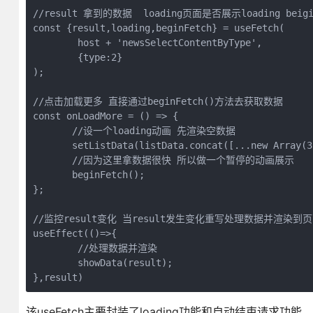
//result 拿到的数据  loading页面是否展示loading beig
const {result,loading,beginFetch} = useFetch(

        host + 'newsSelectContentByType',

        {type:2}

);

//点击加载更多 直接通过beginFetch()方法去获取数据

const onLoadMore = () => {

       //设一个loading动画 先渲染空数据

       setListData(listData.concat([...new Array(3
       //因为这里拿数据很快 所以做一个暂停的动画展示

       beginFetch();

};

//监控result变化 当result发生变化重写处理数据并渲染到页
useEffect(()=>{

        //处理数据并渲染

        showData(result);

},result)
该useFetch主要封装了loading功能和自动结束请