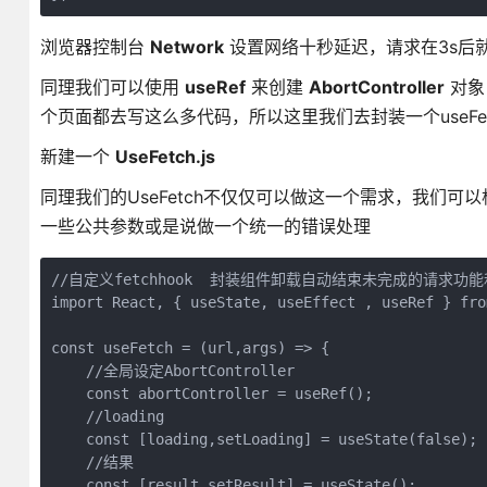
浏览器控制台
Network
设置网络十秒延迟，请求在3s后
同理我们可以使用
useRef
来创建
AbortController
对象
个页面都去写这么多代码，所以这里我们去封装一个useFetc
新建一个
UseFetch.js
同理我们的UseFetch不仅仅可以做这一个需求，我们可
一些公共参数或是说做一个统一的错误处理
//自定义fetchhook  封装组件卸载自动结束未完成的请求功能和l
import React, { useState, useEffect , useRef } from
const useFetch = (url,args) => {

    //全局设定AbortController

    const abortController = useRef();

    //loading

    const [loading,setLoading] = useState(false);

    //结果

    const [result,setResult] = useState();
