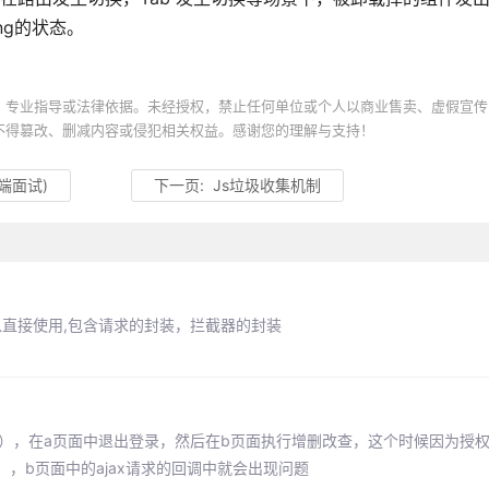
ng的状态。
、专业指导或法律依据。未经授权，禁止任何单位或个人以商业售卖、虚假宣传
不得篡改、删减内容或侵犯相关权益。感谢您的理解与支持！
端面试)
下一页:
Js垃圾收集机制
，可以直接使用,包含请求的封装，拦截器的封装
），在a页面中退出登录，然后在b页面执行增删改查，这个时候因为授权
，b页面中的ajax请求的回调中就会出现问题