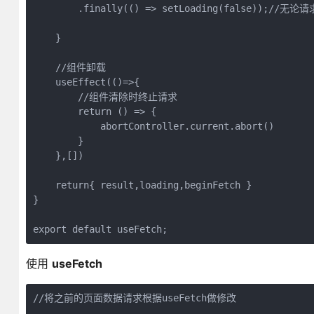
        .finally(() => setLoading(false));/
    }

    //组件卸载

    useEffect(()=>{

        //组件清除时终止请求

        return () => {

            abortController.current.abort()

        }

    },[])

    return{ result,loading,beginFetch }  

}

export default useFetch;
使用
useFetch
//将之前的页面数据请求根据useFetch做修改
