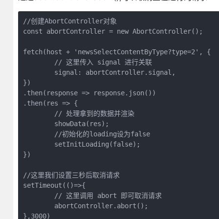
//创建AbortController对象

const abortController = new AbortController();

fetch(host + 'newsSelectContentByType?type=2', {

	// 这里传入 signal 进行关联

	signal: abortController.signal,

})

.then(response => response.json())

.then(res => {

	// 处理拿到的数据并渲染

	showData(res);

	//初始化的loading设为false

	setInitLoading(false);

})

//这里我们设置三秒后取消请求

setTimeout(()=>{

	// 这里调用 abort 即可取消请求

	abortController.abort();        

},3000)