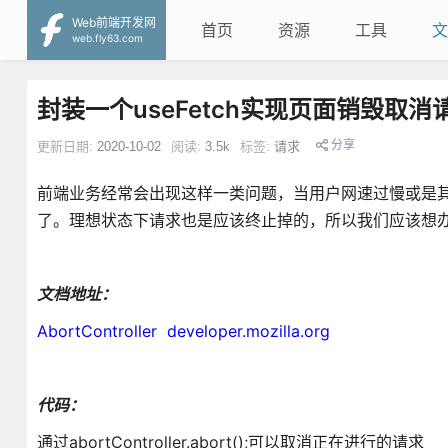
Web前端开发网
首页
资源
工具
文
web.fly63.com
封装一个useFetch实现页面销毁取消
分享
更新日期:
2020-10-02
阅读:
3.5k
标签:
请求
前端业务经常会出现这样一类问题，当用户网速过慢或是
了。理想状态下请求也是应该终止掉的，所以我们应该想
文档地址：
AbortController developer.mozilla.org
代码：
通过abortController.abort();可以取消正在进行的请求