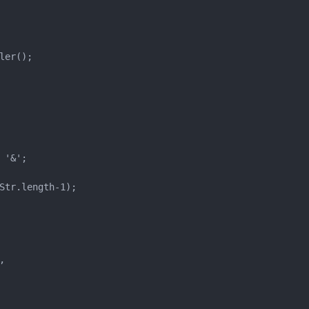
er();

'&';

Str.length-1);


