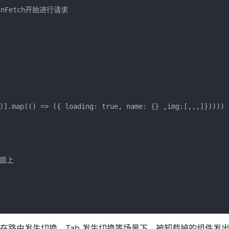
inFetch开始进行请求

)].map(() => ({ loading: true, name: {} ,img:[,,,]}))))

面上

求功能，在路由发生切换，Tab 发生切换等场景下，被卸载掉的组件发