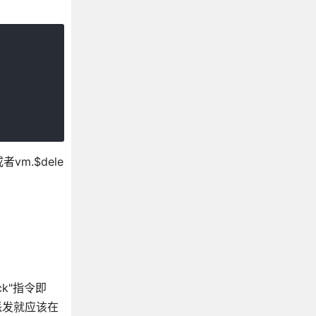
者vm.$dele
ck"指令即
派发就应该在