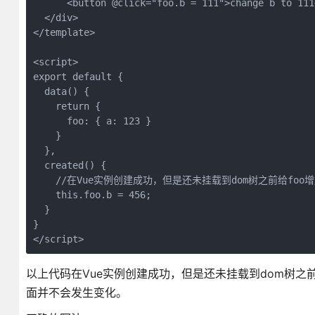
      <button @click="foo.b = 111">change b to 111<
  </div>

</template>

<script>

export default {

  data() {

    return {

      foo: { a: 123 }

    }

  },

  created() {

    //在Vue实例创建成功，但是还未挂载到dom树之前给foo增
    this.foo.b = 456;

  }

}

以上代码在Vue实例创建成功，但是还未挂载到dom树之前给
面并不会发生变化。