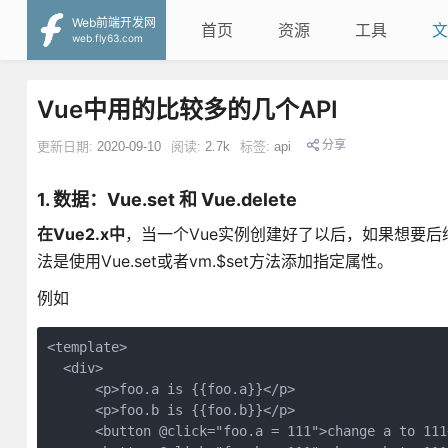
Web前端开发网
首页
资源
工具
文
web.fly63.com
Vue中用的比较多的几个API
分享
更新日期:
2020-09-10
阅读:
2.7k
标签:
api
1. 数据：Vue.set 和 Vue.delete
在Vue2.x中
，当一个Vue实例创建好了以后，如果想要后
法是使用Vue.set或者vm.$set方法添加指定属性。
例如
<template>

  <div>

      <p>foo.a is {{foo.a}}</p>

      <p>foo.b is {{foo.b}}</p>

      <button @click="foo.a = 111">change a to 111<