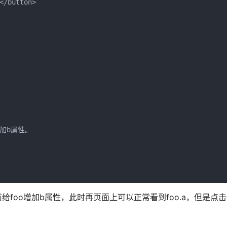
/button>

加b属性。

foo增加b属性，此时再页面上可以正常看到foo.a，但是点击修