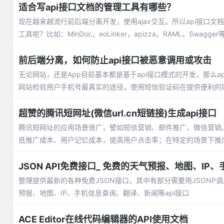
适合写api接口文档的管理工具有哪些？
现在越来越流行前后端分离开发，使用ajax交互。所以api接口
工具呢？比如：MinDoc，eoLinker，apizza，RAML，Swagger
前后端分离，如何防止api接口被恶意调用或攻击
无论网站，还是App目前基本都是基于api接口模式的开发，那么a
网站检验用户手机号最真实的途径，使用短信验证码在提供便利的
超赞的腾讯短网址(微信url.cn短链接)生成api接口
腾讯短网址的应用场景很广，譬如短信营销、邮件推广、微信营销
低推广成本、用户记忆成本，提高用户点击率；在特定的场景下推
JSON API免费接口_ 免费的天气预报、地图、IP
整理提供最新的各种免费JSON接口，其中有部分需要用JSON
预报、地图、IP、手机信息查询、翻译、新闻等api接口
ACE Editor在线代码编辑器的API使用文档