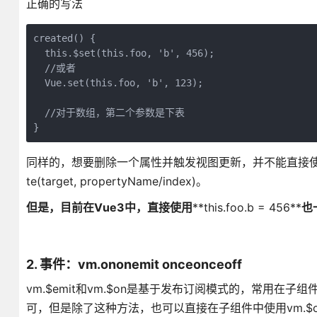
正确的写法
created() {

  this.$set(this.foo, 'b', 456);

  //或者

  Vue.set(this.foo, 'b', 123);

  //对于数组，第二个参数是下表

同样的，想要删除一个属性并触发视图更新，并不能直接使用delete，而要
te(target, propertyName/index)。
但是，目前在Vue3中，直接使用
**this.foo.b = 456**
也
2. 事件：vm.
o
n
o
n
emit
o
n
c
e
o
n
c
e
off
vm.$emit和vm.$on是基于发布订阅模式的，常用在子组
可，但是除了这种方法，也可以直接在子组件中使用vm.$o