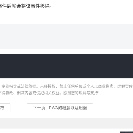
一次事件后就会将该事件移除。
。
、专业指导或法律依据。未经授权，禁止任何单位或个人以商业售卖、虚假宣传
不得篡改、删减内容或侵犯相关权益。感谢您的理解与支持！
算符
下一页:
PWA的概念以及用途