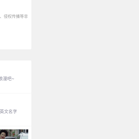
、侵权传播等非
浪漫吧~
英文名字