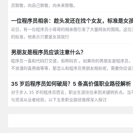
员致敬，向自己致敬，向未来致敬。
一位程序员相亲：趁头发还在找个女友，标准是女
近日，有一位程序员小哥哥的相亲图引发了大量网友的围观。这位
的标准，他表示只要是女孩就行
男朋友是程序员应该注意什么？
程序员一直和代码打交道，俗称码农 。如果你的男朋友是程序员
不浪漫的直男癌等等，那怎么和程序员男朋友相处呢，需要你应该
35 岁后程序员如何破局？5 条高价值职业路径解析
对于步入 35 岁的程序员而言，职业生涯往往来到关键转折点。
与资深从业者经验，以下五条职业路径值得深入探讨