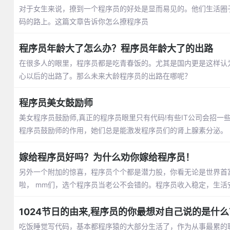
对于女生来说，撩到一个程序员的好处是显而易见的。他们生活圈
码的路上。这篇文章告诉你怎么撩程序员
程序员年龄大了怎么办？程序员年龄大了的出路
在很多人的眼里，程序员都是吃青春饭的。尤其是国内更是这样认
心以后的出路了。那么未来大龄程序员的出路在哪呢？
程序员美女鼓励师
美女程序员鼓励师,真正的程序员眼里只有代码!有些IT公司会招一
程序员鼓励师的作用，她们总是能激发程序员们的肾上腺素分泌。
嫁给程序员好吗？为什么劝你嫁给程序员！
另外一个附加的惊喜，程序员个个都是潜力股，你看无论是世界首
啦， mm们，选个程序员当老公不会错的。程序员收入稳定，生活
1024节日的由来,程序员的你最想对自己说的是什么
吃饭睡觉写代码，基本都程序猿的大部分生活了，作为从事最累的职业