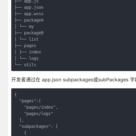
├── app.js
├── app.json
├── app.wxss
├── packageA
│ └── my
├── packageB
│ └── list
├── pages
│ ├── index
│ └── logs
└── utils
开发者通过在 app.json subpackages或subPackag
{
  "pages":[
    "pages/index",
    "pages/logs"
  ],
  "subpackages": [
    {