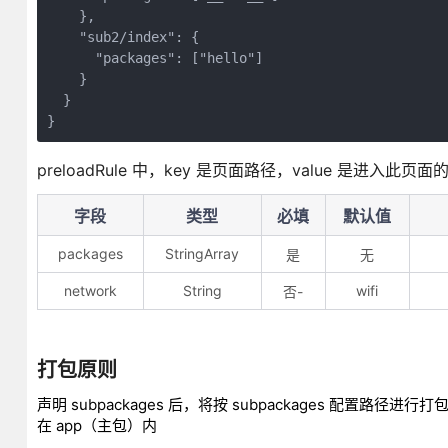
    },
    "sub2/index": {
      "packages": ["hello"]
    }
  }
}
preloadRule 中，key 是页面路径，value 是进
字段
类型
必填
默认值
packages
StringArray
是
无
network
String
wifi
否-
打包原则
声明 subpackages 后，将按 subpackages 配置路径进行
在 app（主包）内