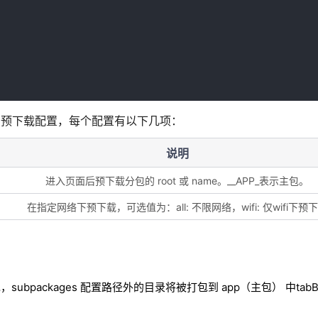
入此页面的预下载配置，每个配置有以下几项：
说明
进入页面后预下载分包的 root 或 name。__APP_表示主包。
在指定网络下预下载，可选值为：all: 不限网络，wifi: 仅wifi下预
打包，subpackages 配置路径外的目录将被打包到 app（主包） 中tab