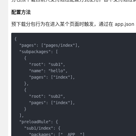
配置方法
预下载分包行为在进入某个页面时触发，通过在 app.json 增加
{
  "pages": ["pages/index"],
  "subpackages": [
    {
      "root": "sub1",
      "name": "hello",
      "pages": ["index"],
    },
    {
      "root": "sub2",
      "pages": ["index"],
    }
  ],
  "preloadRule": {
    "sub1/index": {
      "packages": ["__APP__"]