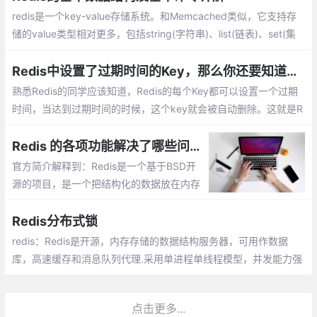
redis是一个key-value存储系统。和Memcached类似，它支持存
储的value类型相对更多，包括string(字符串)、list(链表)、set(集
合)、zset(sorted set --有序集合)和hash（哈希类型）
Redis中设置了过期时间的Key，那么你还要知道些什么？
熟悉Redis的同学应该知道，Redis的每个Key都可以设置一个过期
时间，当达到过期时间的时候，这个key就会被自动删除。这就是R
edis的过期策略。在为key设置过期时间需要注意的事项
Redis 的各项功能解决了哪些问题？
官方简介解释到：Redis是一个基于BSD开
源的项目，是一个把结构化的数据放在内存
中的一个存储系统，你可以把它作为数据
库，缓存和消息中间件来使用。同时支持stri
Redis分布式锁
ngs，lists，hashes，sets，sorted sets
redis：Redis是开源，内存存储的数据结构服务器，可用作数据
库，高速缓存和消息队列代理.采用单进程单线程模型，并发能力强
大，主流的分布式缓存工具。加锁通过setnx向特定的key值写入一
个随机值，并且同时设置失效时间，写值成功即加锁成功.
点击更多...