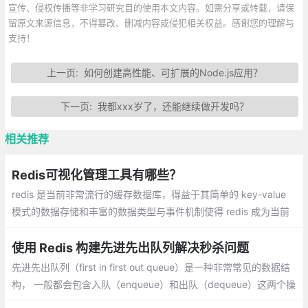
宣传、侵权传播等非学习研究目的使用本文内容。如需分享或转载，请保
留原文来源信息，不得篡改、删减内容或侵犯相关权益。感谢您的理解与
支持！
上一页:
如何创建高性能、可扩展的Node.js应用？
下一页:
我都xxx岁了，还能继续做开发吗？
相关推荐
Redis可视化管理工具有哪些？
redis 是当前非常流行的缓存数据库，得益于其简单的 key-value
模式的数据存储和丰富的数据类型与事件机制使得 redis 成为当前
后端开发中不可或缺的利器。下面推荐一些好用的 redis 的管理工
具
使用 Redis 构建先进先出队列解决秒杀问题
先进先出队列（first in first out queue）是一种非常常见的数据结
构， 一般都会包含入队（enqueue）和出队（dequeue）这两个操
作， 其中入队操作会将一个元素放入到队列中， 而出队操作则会从