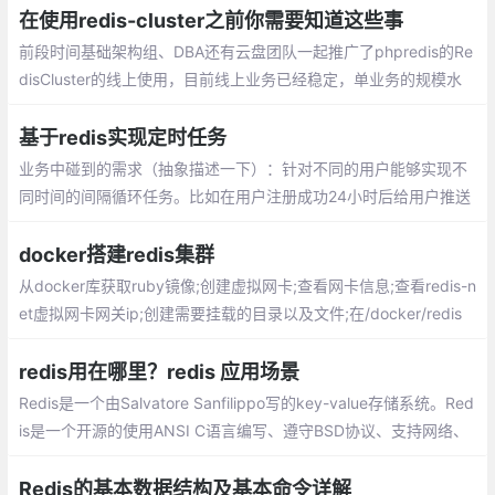
队列中移除最先被入队的元素
在使用redis-cluster之前你需要知道这些事
前段时间基础架构组、DBA还有云盘团队一起推广了phpredis的Re
disCluster的线上使用，目前线上业务已经稳定，单业务的规模水
平是：Qps平均15W，数据量在700G左右。现对这段时间的工作和
所遇到的一些常见问题进行简单总结
基于redis实现定时任务
业务中碰到的需求（抽象描述一下）：针对不同的用户能够实现不
同时间的间隔循环任务。比如在用户注册成功24小时后给用户推送
相关短信等类似需求。使用crontab?太重，且基本不现实，不可能
给每一个用户在服务器上生成一个定时任务。
docker搭建redis集群
从docker库获取ruby镜像;创建虚拟网卡;查看网卡信息;查看redis-n
et虚拟网卡网关ip;创建需要挂载的目录以及文件;在/docker/redis
目录下创建一个sh脚本文件;执行脚本创建挂载目录以及配置文件
redis用在哪里？redis 应用场景
Redis是一个由Salvatore Sanfilippo写的key-value存储系统。Red
is是一个开源的使用ANSI C语言编写、遵守BSD协议、支持网络、
可基于内存亦可持久化的日志型、Key-Value数据库，并提供多种语
言的API。
Redis的基本数据结构及基本命令详解