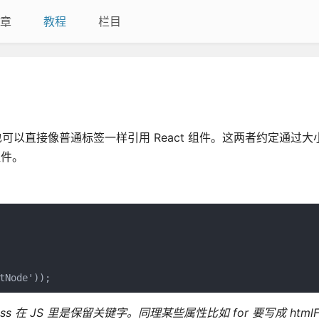
章
教程
栏目
签，也可以直接像普通标签一样引用 React 组件。这两者约定通过
 组件。
 class 在 JS 里是保留关键字。同理某些属性比如 for 要写成 htmlF