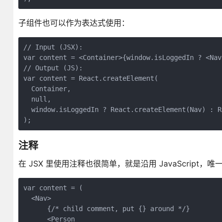
子组件也可以作为表达式使用：
// Input (JSX):

var content = <Container>{window.isLoggedIn ? <Nav
// Output (JS):

var content = React.createElement(

  Container,

  null,

  window.isLoggedIn ? React.createElement(Nav) : R
注释
在 JSX 里使用注释也很简单，就是沿用 JavaScrip
var content = (

  <Nav>

      {/* child comment, put {} around */}

      <Person
