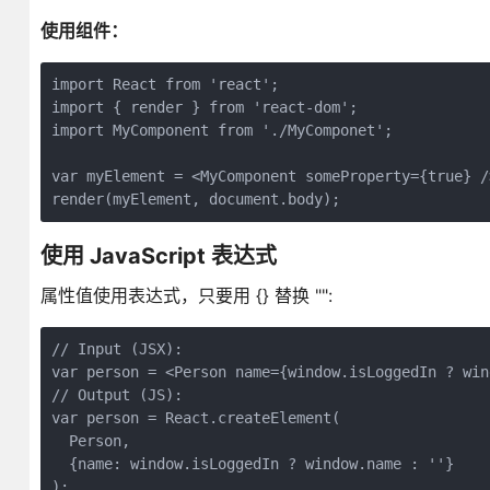
使用组件：
import React from 'react';

import { render } from 'react-dom';

import MyComponent from './MyComponet';

var myElement = <MyComponent someProperty={true} />
使用 JavaScript 表达式
属性值使用表达式，只要用 {} 替换 "":
// Input (JSX):

var person = <Person name={window.isLoggedIn ? win
// Output (JS):

var person = React.createElement(

  Person,

  {name: window.isLoggedIn ? window.name : ''}
