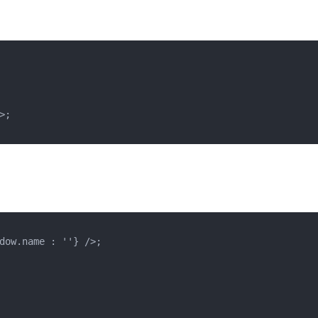
;

dow.name : ''} />;
