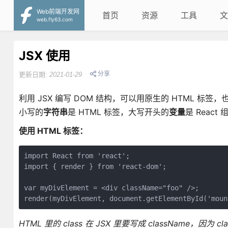
Web前端开发网
首页
资源
工具
文
web.fly63.com
JSX 使用
分享
更新日期:
2021-01-29
利用 JSX 编写 DOM 结构，可以用原生的 HTML 标
小写的
字符串
是 HTML 标签，大写开头的
变量
是 React
使用 HTML 标签：
import React from 'react';

import { render } from 'react-dom';

var myDivElement = <div className="foo" />;

HTML 里的 class 在 JSX 里要写成 className，因为