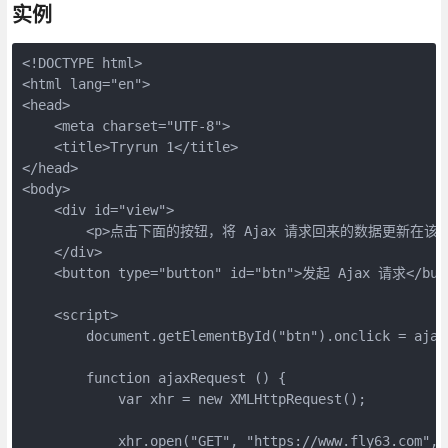
实例
<!DOCTYPE html>

<html lang="en">

<head>

    <meta charset="UTF-8">

    <title>Tryrun 1</title>

</head>

<body>

    <div id="view">

        <p>点击下面的按钮，将 Ajax 请求回来的数据更新在该文本
    </div>

    <button type="button" id="btn">发起 Ajax 请求</butt
    <script>

        document.getElementById("btn").onclick = ajaxR
        function ajaxRequest () {

            var xhr = new XMLHttpRequest();

            xhr.open("GET", "https://www.fly63.com", t