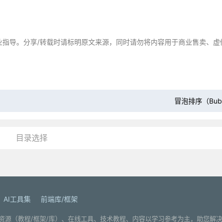
业指导。分享/转载时请标明原文来源，同时请勿将内容用于商业售卖、虚
冒泡排序（Bubbl
目录选择
AI工具集
前端库/框架
. 分享编程学习资源（教程/框架/库）、在线工具、技术教程、内容以学习参考为主，助