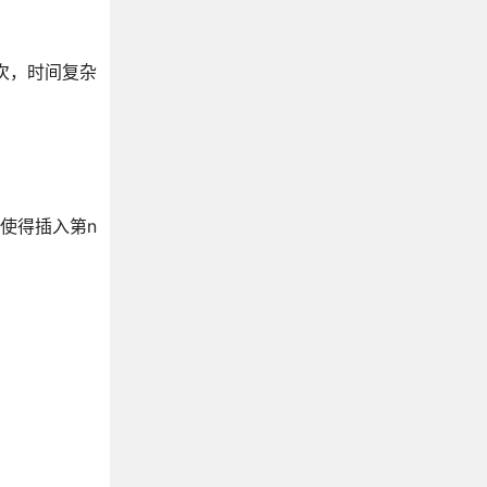
链表( Linked List)
集合(Set)
次，时间复杂
哈希表/散列表（Hash Table）
树（ Tree）_二叉树
堆（Heap）
字典树(Trie)
图（Graph）
使得插入第n