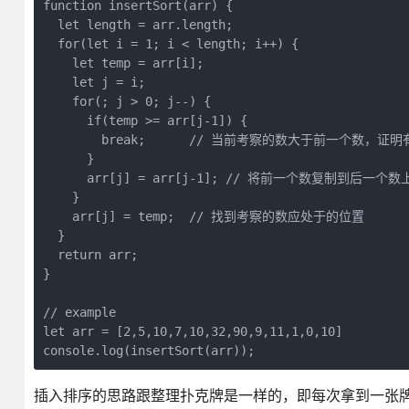
function insertSort(arr) {
  let length = arr.length;
  for(let i = 1; i < length; i++) {
    let temp = arr[i];
    let j = i;
    for(; j > 0; j--) {
      if(temp >= arr[j-1]) {
        break;      // 当前考察的数大于前一个数，
      }
      arr[j] = arr[j-1]; // 将前一个数复制到后一个数
    }
    arr[j] = temp;  // 找到考察的数应处于的位置
  }
  return arr;
}
// example
let arr = [2,5,10,7,10,32,90,9,11,1,0,10]
console.log(insertSort(arr));
插入排序的思路跟整理扑克牌是一样的，即每次拿到一张