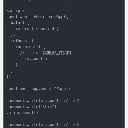
<script>
const app = Vue.createApp({
  data() {
    return { count: 4 }
  },
  methods: {
    increment() {
      // `this` 指向该组件实例
      this.count++
    }
  }
})
const vm = app.mount('#app')
document.write(vm.count) // => 4
document.write("<br>")
vm.increment()
document.write(vm.count) // => 5