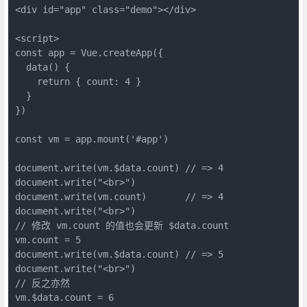
<div id="app" class="demo"></div>
<script>
const app = Vue.createApp({
  data() {
    return { count: 4 }
  }
})
const vm = app.mount('#app')
document.write(vm.$data.count) // => 4
document.write("<br>")
document.write(vm.count)       // => 4
document.write("<br>")
// 修改 vm.count 的值也会更新 $data.count
vm.count = 5
document.write(vm.$data.count) // => 5
document.write("<br>")
// 反之亦然
vm.$data.count = 6