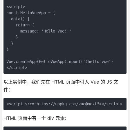
<script>
const HelloVueApp = {
  data() {
    return {
      message: 'Hello Vue!!'
    }
  }
}
Vue.createApp(HelloVueApp).mount('#hello-vue')
</script>
以上实例中，我们先在 HTML 页面中引入 Vue 的 JS 文
件：
<script src="https://unpkg.com/vue@next"></script>
HTML 页面中有一个 div 元素: