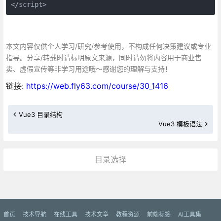
</script>
本文内容仅供个人学习/研究/参考使用，不构成任何决策建议或专业
指导。分享/转载时请标明原文来源，同时请勿将内容用于商业售
卖、虚假宣传等非学习用途哦～感谢您的理解与支持！
链接:
https://web.fly63.com/course/30_1416
Vue3 目录结构
Vue3 模板语法
目录选择
更多»
首页
技术导航
在线工具
技术文章
教程资源
前端标签
AI工具集