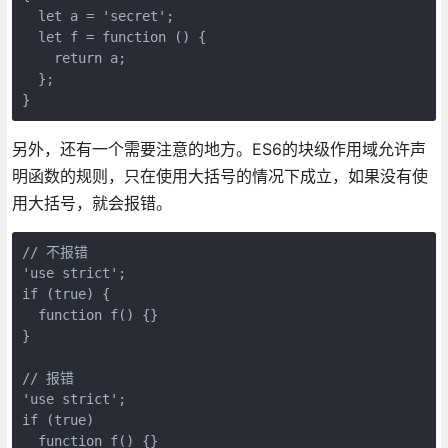
  let a = 'secret';

  let f = function () {

    return a;

  };

另外，还有一个需要注意的地方。ES6的块级作用域允许声
明函数的规则，只在使用大括号的情况下成立，如果没有使
用大括号，就会报错。
// 不报错

'use strict';

if (true) {

  function f() {}

}

// 报错

'use strict';

if (true)
