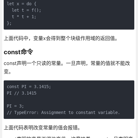
let x = do {

  let t = f();

  t * t + 1;

上面代码中，变量x会得到整个块级作用域的返回值。
const命令
const声明一个只读的常量。一旦声明，常量的值就不能改
变。
const PI = 3.1415;

PI // 3.1415

PI = 3;

上面代码表明改变常量的值会报错。