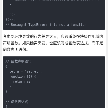
  }

  f();

}());

考虑到环境导致的行为差异太大，应该避免在块级作用域内
声明函数。如果确实需要，也应该写成函数表达式，而不是
函数声明语句。
// 函数声明语句

{

  let a = 'secret';

  function f() {

    return a;

  }

}

// 函数表达式

{
