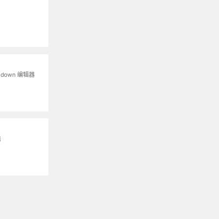
down 编辑器
器