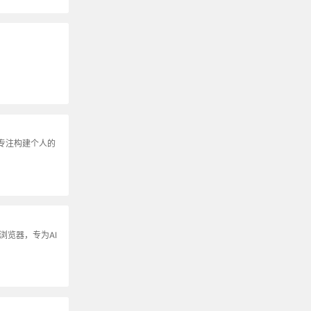
专注构建个人的
头浏览器，专为AI