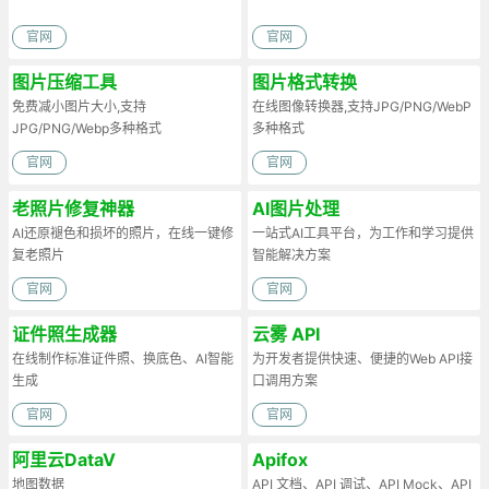
官网
官网
图片压缩工具
图片格式转换
免费减小图片大小,支持
在线图像转换器,支持JPG/PNG/WebP
JPG/PNG/Webp多种格式
多种格式
官网
官网
老照片修复神器
AI图片处理
AI还原褪色和损坏的照片，在线一键修
一站式AI工具平台，为工作和学习提供
复老照片
智能解决方案
官网
官网
证件照生成器
云雾 API
在线制作标准证件照、换底色、AI智能
为开发者提供快速、便捷的Web API接
生成
口调用方案
官网
官网
阿里云DataV
Apifox
地图数据
API 文档、API 调试、API Mock、API