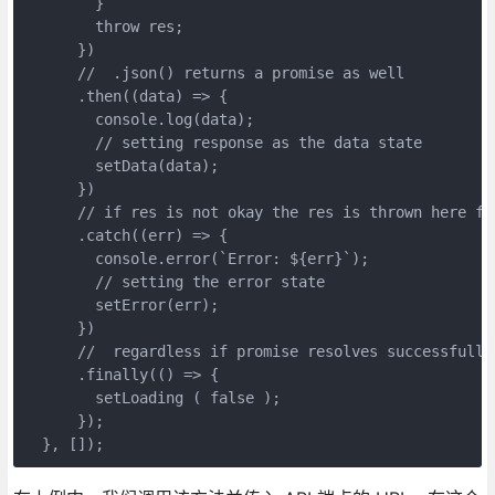
        }
        throw res;
      })
      //  .json() returns a promise as well
      .then((data) => {
        console.log(data);
        // setting response as the data state
        setData(data);
      })
      // if res is not okay the res is thrown here fo
      .catch((err) => {
        console.error(`Error: ${err}`);
        // setting the error state
        setError(err);
      })
      //  regardless if promise resolves successfully
      .finally(() => {
        setLoading ( false );
      });
  }, []);