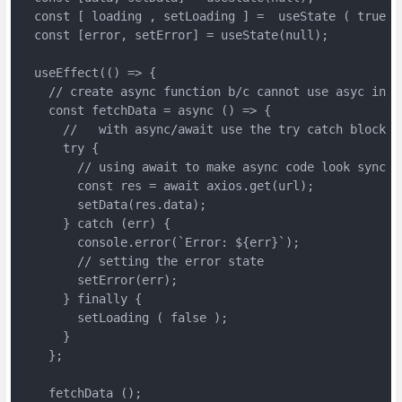
  const [ loading , setLoading ] =  useState ( true )
  const [error, setError] = useState(null);
  useEffect(() => {
    // create async function b/c cannot use asyc in u
    const fetchData = async () => {
      //   with async/await use the try catch block s
      try {
        // using await to make async code look sync a
        const res = await axios.get(url);
        setData(res.data);
      } catch (err) {
        console.error(`Error: ${err}`);
        // setting the error state
        setError(err);
      } finally {
        setLoading ( false );
      }
    };
    fetchData ();