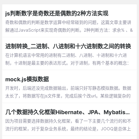
js判断数字是奇数还是偶数的2种方法实现
奇数和偶数的判断是数学运算中经常碰到的问题，这篇文章主要讲
解通过JavaScript来实现奇偶数的判断。2种判断方法：求余% 、&
1
进制转换_二进制、八进制和十六进制数之间的转换
在计算机语言中常用的进制有二进制、八进
制、十进制和十六进制，十进制是最主要的
表达形式。对于进制，有两个基本的概念：
基数和运算规则。
mock.js模拟数据
开发时，后端还没完成数据输出，前端只好写静态模拟数据。数据
太长了，将数据写在js文件里，完成后挨个改url。某些逻辑复杂的
代码，加入或去除模拟数据时得小心翼翼。想要尽可能还原真实的
数据，要么编写更多代码，要么手动修改模拟数据
几个数据持久化框架Hibernate、JPA、Mybatis、JOOQ和JDBC Template的比较
因为项目需要选择数据持久化框架，看了一下主要几个流行的和不
流行的框架，对于复杂业务系统，最终的结论是，JOOQ是总体上
最好的，可惜不是完全免费，最终选择JDBC Template。