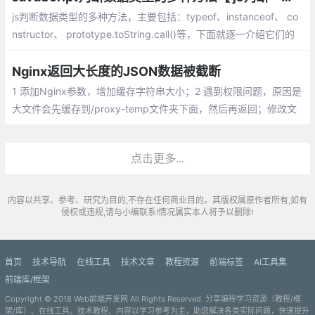
js判断数据类型的多种方法，主要包括：typeof、instanceof、 co
nstructor、 prototype.toString.call()等，下面就逐一介绍它们的
异同。
Nginx返回大长度的JSON数据被截断
1 添加Nginx参数，增加缓存字符串大小；2 遇到权限问题，原因是
大文件会先缓存到/proxy-temp文件夹下面，然后再返回；修改文
件夹的权限为Nginx用户
点击更多...
内容以共享、参考、研究为目的,不存在任何商业目的。其版权属原作者所有,如有
侵权或违规,请与小编联系!情况属实本人将予以删除!
首页
技术导航
在线工具
技术文章
教程资源
前端标签
AI工具集
前端库/框架