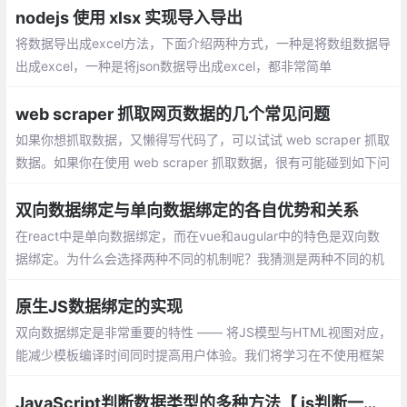
nodejs 使用 xlsx 实现导入导出
将数据导出成excel方法，下面介绍两种方式，一种是将数组数据导
出成excel，一种是将json数据导出成excel，都非常简单
web scraper 抓取网页数据的几个常见问题
如果你想抓取数据，又懒得写代码了，可以试试 web scraper 抓取
数据。如果你在使用 web scraper 抓取数据，很有可能碰到如下问
题中的一个或者多个，而这些问题可能直接将你计划打乱，甚至让
你放弃 web scraper 。
双向数据绑定与单向数据绑定的各自优势和关系
在react中是单向数据绑定，而在vue和augular中的特色是双向数
据绑定。为什么会选择两种不同的机制呢？我猜测是两种不同的机
制有不同的适应场景，查了一些资料后，总结一下。
原生JS数据绑定的实现
双向数据绑定是非常重要的特性 —— 将JS模型与HTML视图对应，
能减少模板编译时间同时提高用户体验。我们将学习在不使用框架
的情况下，使用原生JS实现双向绑定 —— 一种为Object.observe
JavaScript判断数据类型的多种方法【 js判断一个变量的类型】