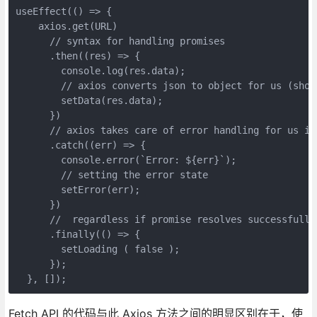
useEffect(() => {
    axios.get(URL)
      // syntax for handling promises
      .then((res) => {
        console.log(res.data);
        // axios converts json to object for us (shor
        setData(res.data);
      })
      // axios takes care of error handling for us in
      .catch((err) => {
        console.error(`Error: ${err}`);
        // setting the error state
        setError(err);
      })
      //  regardless if promise resolves successfully
      .finally(() => {
        setLoading ( false );
      });
  }, []);
Fetch API 的代码与此 Axios 方法之间的明显区别在于，使