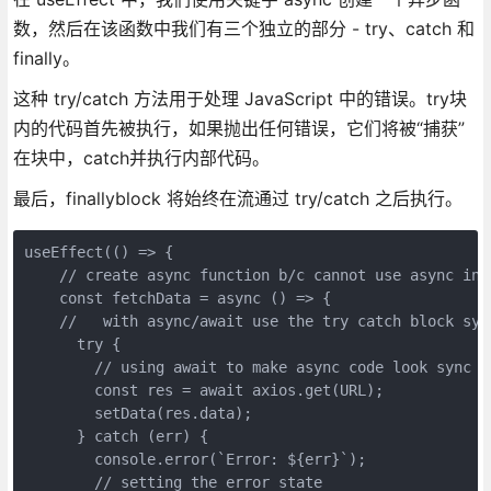
数，然后在该函数中我们有三个独立的部分 - try、catch 和
finally。
这种 try/catch 方法用于处理 JavaScript 中的错误。try块
内的代码首先被执行，如果抛出任何错误，它们将被“捕获”
在块中，catch并执行内部代码。
最后，finallyblock 将始终在流通过 try/catch 之后执行。
useEffect(() => {
    // create async function b/c cannot use async in 
    const fetchData = async () => {
    //   with async/await use the try catch block syn
      try {
        // using await to make async code look sync a
        const res = await axios.get(URL);
        setData(res.data);
      } catch (err) {
        console.error(`Error: ${err}`);
        // setting the error state