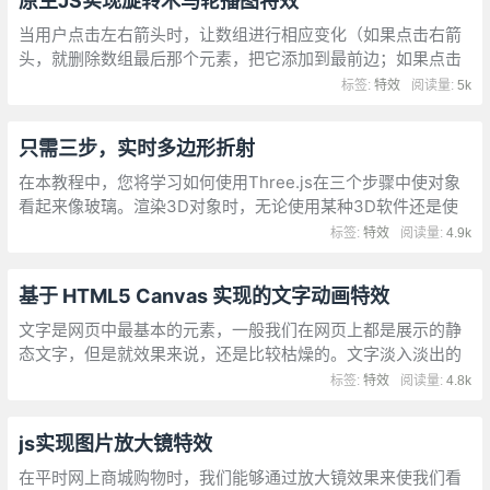
原生JS实现旋转木马轮播图特效
当用户点击左右箭头时，让数组进行相应变化（如果点击右箭
头，就删除数组最后那个元素，把它添加到最前边；如果点击
左箭头，就删除数组最前边那个元素，把它添加到最后边），
标签:
特效
阅读量:
5k
改变完数组再调用一下move()函数（让图片轮播）
只需三步，实时多边形折射
在本教程中，您将学习如何使用Three.js在三个步骤中使对象
看起来像玻璃。渲染3D对象时，无论使用某种3D软件还是使
用WebGL进行实时显示，始终都必须为其分配材料以使其可见
标签:
特效
阅读量:
4.9k
并具有所需的外观。
基于 HTML5 Canvas 实现的文字动画特效
文字是网页中最基本的元素，一般我们在网页上都是展示的静
态文字，但是就效果来说，还是比较枯燥的。文字淡入淡出的
动画效果在项目中非常实用，如果有某些关键的文字，可以通
标签:
特效
阅读量:
4.8k
过这种动态的效果来提醒用户阅读
js实现图片放大镜特效
在平时网上商城购物时，我们能够通过放大镜效果来使我们看