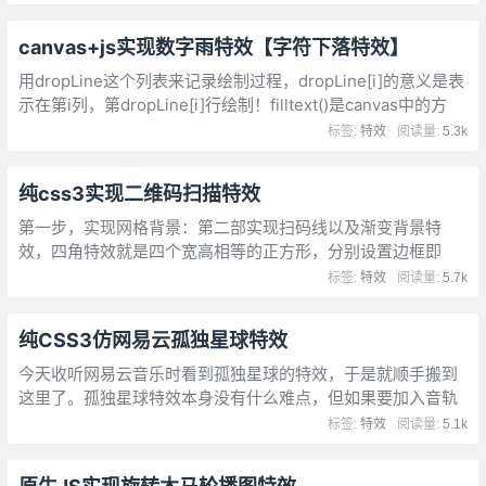
javascript基础。
canvas+js实现数字雨特效【字符下落特效】
用dropLine这个列表来记录绘制过程，dropLine[i]的意义是表
示在第i列，第dropLine[i]行绘制！filltext()是canvas中的方
法，这里的三个参数分别对应：内容，横坐标，纵坐标。
标签:
特效
阅读量:
5.3k
纯css3实现二维码扫描特效
第一步，实现网格背景：第二部实现扫码线以及渐变背景特
效，四角特效就是四个宽高相等的正方形，分别设置边框即
可。设置扫描动画
标签:
特效
阅读量:
5.7k
纯CSS3仿网易云孤独星球特效
今天收听网易云音乐时看到孤独星球的特效，于是就顺手搬到
这里了。孤独星球特效本身没有什么难点，但如果要加入音轨
控制星球运动频率就有点麻烦了
标签:
特效
阅读量:
5.1k