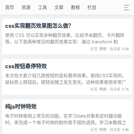
首页
资源
工具
文章
教程
栏目
css实现翻页效果图怎么做？
使用 CSS 可以实现多种翻页效果，比如书本翻页、卡片翻转
等。以下是两种常见的翻页效果实现：通过 transform 和
rotateY 实现 3D 翻页效果。这些效果可以用于网页中的交互设
标签:
特效
阅读量:
5.6k
计，比如展示图片、卡片或书籍内容。根据需求选择合适的翻
页效果！
css按钮悬停特效
本文给大家介绍几款按钮的鼠标悬停效果，是纯CSS实现的，
鼠标移上按钮后，按钮会随之发生变化。这种效果使用非常广
泛，非常多的网页都用上了这个效果。
标签:
特效
阅读量:
2.7k
纯js时钟特效
电子时钟是网上常见的功能，在学习date对象和定时器功能
时，来完成一个电子时钟的制作是不错的选择。学习本教程之
前，读者需要具备html和css技能，同时需要有简单的
标签:
特效
阅读量:
4.8k