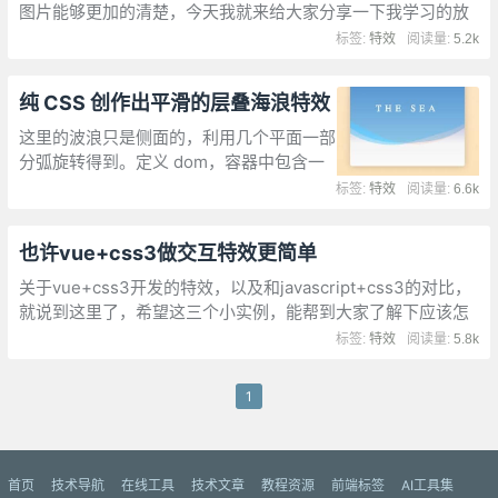
图片能够更加的清楚，今天我就来给大家分享一下我学习的放
大镜特效
标签:
特效
阅读量:
5.2k
纯 CSS 创作出平滑的层叠海浪特效
这里的波浪只是侧面的，利用几个平面一部
分弧旋转得到。定义 dom，容器中包含一
行文本和3条做海浪特效的 <span>,设置容
标签:
特效
阅读量:
6.6k
器,文字样式,制作海浪动画效果
也许vue+css3做交互特效更简单
关于vue+css3开发的特效，以及和javascript+css3的对比，
就说到这里了，希望这三个小实例，能帮到大家了解下应该怎
么使用vue+css3开发特效的。
标签:
特效
阅读量:
5.8k
1
首页
技术导航
在线工具
技术文章
教程资源
前端标签
AI工具集