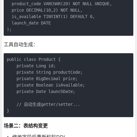
  product_code VARCHAR(20) NOT NULL UNIQUE,

  price DECIMAL(10,2) NOT NULL,

  is_available TINYINT(1) DEFAULT 0,

  launch_date DATE

);
工具自动生成：
public class Product {

    private Long id;

    private String productCode;

    private BigDecimal price;

    private Boolean isAvailable;

    private Date launchDate;

    // 自动生成getter/setter...

}
场景二：表结构变更