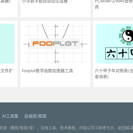
算器)
小学数学题目自动生成器
PCM/MP3/WAV
具
线文件扩
fooplot数学函数绘图器工具
六十甲子年对照表(
查询表)
AI工具集
前端库/框架
. 分享编程学习资源（教程/框架/库）、在线工具、技术教程、内容以学习参考为主，助