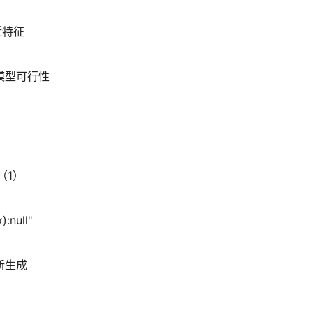
渐近特征
数学模型可行性
（1）
ull"
新生成