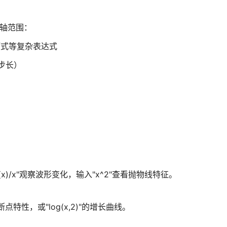
轴范围：
项式等复杂表达式
步长）
)/x"观察波形变化，输入"x^2"查看抛物线特征。
点特性，或"log(x,2)"的增长曲线。