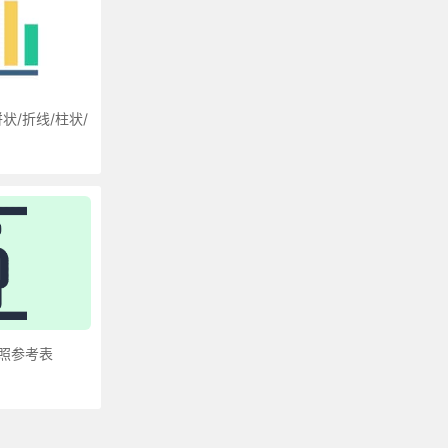
状/折线/柱状/
照参考表
更多»