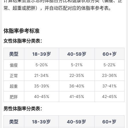
计算结果会显示您的体脂百分比和健康状态分类（偏瘦、正
常、超重或肥胖），并自动匹配对应的体脂率参考表。
体脂率参考标准
女性体脂率分类表：
类型
18-39岁
40-59岁
60+岁
5-20%
5-21%
5-22%
偏瘦
21-34%
22-35%
23-36%
正常
35-39%
36-40%
37-41%
超重
40-45%
41-45%
42-45%
肥胖
男性体脂率分类表：
类型
18-39岁
40-59岁
60+岁