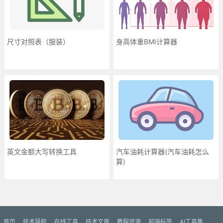
尺寸对照表（服装）
身高体重BMI计算器
英文金额大写转换工具
汽车油耗计算器(汽车油耗怎么
算)
更多»
首页
技术导航
在线工具
技术文章
教程资源
前端标签
AI工具集