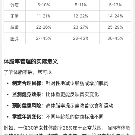
5-10%
5-11%
5-13%
偏瘦
11-21%
12-22%
14-24%
正常
22-26%
23-27%
25-29%
超重
27-45%
28-45%
30-45%
肥胖
体脂率管理的实际意义
了解体脂率后，您可以：
制定合理目标
：针对性地减少脂肪或增加肌肉
监测健身效果
：比体重更能反映真实变化
预防健康风险
：高体脂率提示需改善饮食和运动
掌握年龄变化
：不同年龄段的健康标准不同
例如，一位30岁女性体脂率28%属于正常范围，而同样体脂