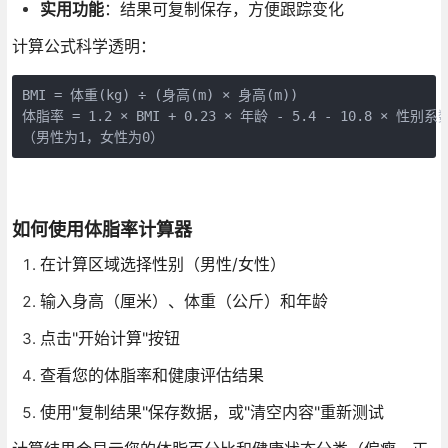
实用功能
：结果可复制保存，方便跟踪变化
计算公式科学透明：
BMI = 体重(kg) ÷ (身高(m) × 身高(m))

体脂率 = 1.2 × BMI + 0.23 × 年龄 - 5.4 - 10.8 × 性别系数
（男性为1，女性为0）
如何使用体脂率计算器
在计算区域选择性别（男性/女性）
输入身高（厘米）、体重（公斤）和年龄
点击"开始计算"按钮
查看您的体脂率和健康评估结果
使用"复制结果"保存数据，或"清空内容"重新测试