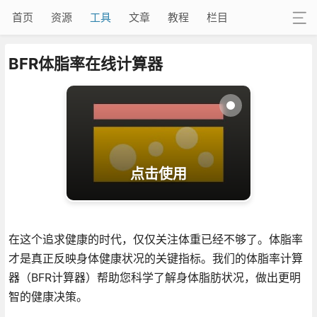
首页
资源
工具
文章
教程
栏目
BFR体脂率在线计算器
点击使用
在这个追求健康的时代，仅仅关注体重已经不够了。体脂率
才是真正反映身体健康状况的关键指标。我们的体脂率计算
器（BFR计算器）帮助您科学了解身体脂肪状况，做出更明
智的健康决策。