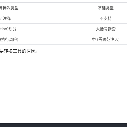
等特殊类型
基础类型
# 注释
不支持
tion]划分
大括号嵌套
码执行风险)
中 (需防范注入)
需要转换工具的原因。