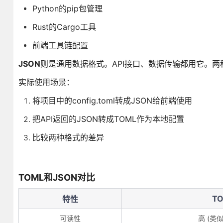
Python的pip包管理
Rust的Cargo工具
前端工具链配置
JSON
则是通用数据格式。API接口、数据传输都用它。
实际使用场景：
将项目中的config.toml转成JSON给前端使用
把API返回的JSON转成TOML作为本地配置
比较两种格式的差异
TOML和JSON对比
T
特性
可读性
高 (类似