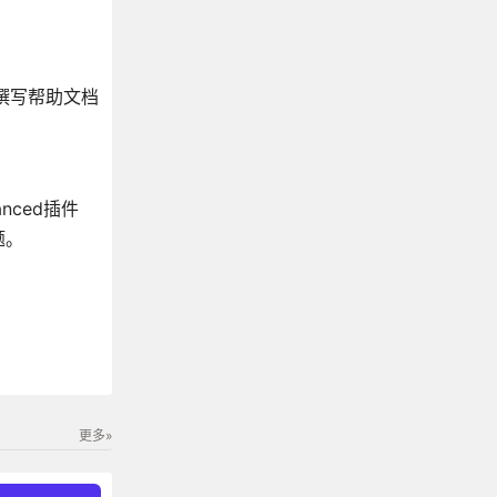
来撰写帮助文档
nced插件
题。
更多»