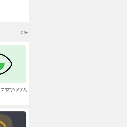
更多»
文/数字/汉字乱