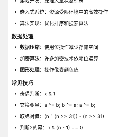
游戏开发：处理大量状态标志
嵌入式系统：资源受限环境中的高效操作
算法实现：优化排序和搜索算法
数据处理
数据压缩
：使用位操作减少存储空间
加密算法
：许多加密技术依赖位运算
图形处理
：操作像素颜色值
常见技巧
奇偶判断：x & 1
交换变量：a ^= b; b ^= a; a ^= b;
取绝对值：(n ^ (n >> 31)) - (n >> 31)
判断2的幂：n & (n - 1) == 0