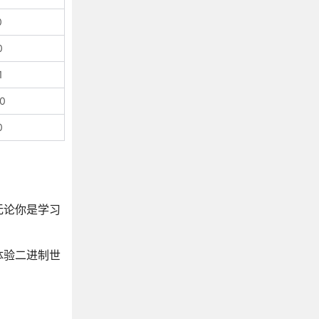
0
0
1
00
0
无论你是学习
体验二进制世