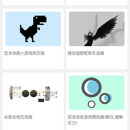
恐龙快跑小游戏网页版
微信翅膀昵称生成器
谷歌吉他在线版
捏泡泡纸游戏模拟器(解压,缓解
压力)